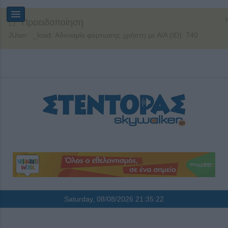
Προειδοποίηση
JUser: :_load: Αδυναμία φόρτωσης χρήστη με Α/Α (ID): 740
Saturday, 08/08/2026
21:35:22