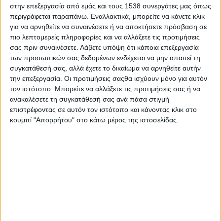
κάθε χρόνο στις 2 Φεβρουαρίου, η πανελλαδική εθελοντική
στην επεξεργασία από εμάς και τους 1538 συνεργάτες μας όπως
οργάνωση
Save Your Hood
τίμησε τα πολύτιμα αυτά
περιγράφεται παραπάνω. Εναλλακτικά, μπορείτε να κάνετε κλικ
οικοσυστήματα διοργανώνοντας, για 4η συνεχή χρονιά, μια
για να αρνηθείτε να συναινέσετε ή να αποκτήσετε πρόσβαση σε
πιο λεπτομερείς πληροφορίες και να αλλάξετε τις προτιμήσεις
μεγάλη «υγροτοπότσαρκα».
σας πριν συναινέσετε.
Λάβετε υπόψη ότι κάποια επεξεργασία
Παρά τις αρχικά
δύσκολες καιρικές συνθήκες
, και με
των προσωπικών σας δεδομένων ενδέχεται να μην απαιτεί τη
συγκατάθεσή σας, αλλά έχετε το δικαίωμα να αρνηθείτε αυτήν
ακλόνητη πίστη
στις έγκυρες μετεωρολογικές προβλέψεις, η
την επεξεργασία. Οι προτιμήσεις σαςθα ισχύουν μόνο για αυτόν
δράση ΥΓΡΟΤΟΠΟΤΣΑΡΚΑ '26 ολοκληρώθηκε με απόλυτη
τον ιστότοπο. Μπορείτε να αλλάξετε τις προτιμήσεις σας ή να
επιτυχία. Με κινητήρια δύναμη το
απαράμιλλο πάθος για
ανακαλέσετε τη συγκατάθεσή σας ανά πάσα στιγμή
προσφορά
στο περιβάλλον και την επιδίωξη της αλλαγής,
επιστρέφοντας σε αυτόν τον ιστότοπο και κάνοντας κλικ στο
πραγματοποιήθηκαν
τέσσερις διαδοχικοί καθαρισμοί
σε
κουμπί "Απορρήτου" στο κάτω μέρος της ιστοσελίδας.
ισάριθμους υγροτόπους των περιοχών του Νότιου Ευβοϊκού
και της Βοιωτίας. Για μία ακόμα φορά, η πρωτοβουλία αυτή
απέδειξε τη
δύναμη της συλλογικής προσπάθειας
να
επιφέρει
ουσιαστικά και απτά αποτελέσματα
.
Πάνω από
25 μοναδικοί εθελοντές
, αφού αρχικά
απελευθέρωσαν στο φυσικό τους περιβάλλον
μία γερακίνα
που περιθάλφθηκε με αμέριστη φροντίδα από την
ΑΝΙΜΑ
μέχρι
την πλήρη επανένταξή της, στη συνέχεια ενημερώθηκαν από