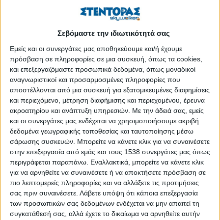
Έκθεση εικόνων Αγίων στο Άσυλο Ανιάτων –
Δημιουργίες του αγιογράφου Γιώργου Μπέσσια
Δημοσιεύθηκε : Παρασκευή, 23 Ιανουαρίου 2026 11:31
Σεβόμαστε την ιδιωτικότητά σας
Εμείς και οι συνεργάτες μας αποθηκεύουμε και/ή έχουμε
πρόσβαση σε πληροφορίες σε μια συσκευή, όπως τα cookies,
και επεξεργαζόμαστε προσωπικά δεδομένα, όπως μοναδικοί
αναγνωριστικοί και προσαρμοσμένες πληροφορίες που
αποστέλλονται από μια συσκευή για εξατομικευμένες διαφημίσεις
και περιεχόμενο, μέτρηση διαφήμισης και περιεχομένου, έρευνα
ακροατηρίου και ανάπτυξη υπηρεσιών.
Με την άδειά σας, εμείς
και οι συνεργάτες μας ενδέχεται να χρησιμοποιήσουμε ακριβή
δεδομένα γεωγραφικής τοποθεσίας και ταυτοποίησης μέσω
σάρωσης συσκευών. Μπορείτε να κάνετε κλικ για να συναινέσετε
στην επεξεργασία από εμάς και τους 1538 συνεργάτες μας όπως
περιγράφεται παραπάνω. Εναλλακτικά, μπορείτε να κάνετε κλικ
για να αρνηθείτε να συναινέσετε ή να αποκτήσετε πρόσβαση σε
πιο λεπτομερείς πληροφορίες και να αλλάξετε τις προτιμήσεις
σας πριν συναινέσετε.
Λάβετε υπόψη ότι κάποια επεξεργασία
Το
Άσυλο Ανιάτων
αγκάλιασε με ιδιαίτερη χαρά μια όμορφη και
των προσωπικών σας δεδομένων ενδέχεται να μην απαιτεί τη
ουσιαστική πρωτοβουλία
του αγιογράφου κ. Γιώργου
συγκατάθεσή σας, αλλά έχετε το δικαίωμα να αρνηθείτε αυτήν