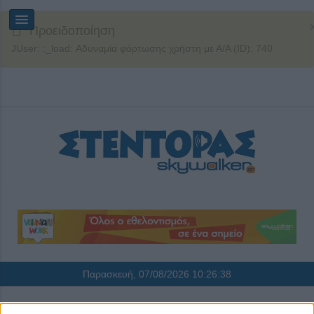
Προειδοποίηση
JUser: :_load: Αδυναμία φόρτωσης χρήστη με Α/Α (ID): 740
Παρασκευή, 07/08/2026
10:26:38