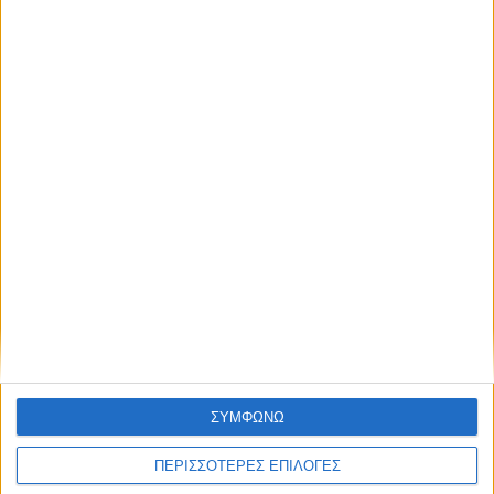
Θερμές ευχαριστίες στον κ. Μπέσσια για την ευγενική του
προσφορά και την ευαισθησία με την οποία τίμησε το Άσυλο
και τους ωφελούμενούς του. Η συμβολή του αποτελεί ένα
φωτεινό παράδειγμα προσφοράς και πνευματικής στήριξης για
την κοινότητά μας.
Share this post
Facebook Social Comments
Προηγούμενο
Επόμενο
ΣΥΜΦΩΝΩ
ΠΕΡΙΣΣΟΤΕΡΕΣ ΕΠΙΛΟΓΕΣ