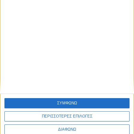
Πούλιου 9, Πλησίον Μετρό Αμπελοκήπων
Ο Σύλλογος δεν διαθέτει POS
Share this post
Facebook Social Comments
Προηγούμενο
Επόμενο
ΣΥΜΦΩΝΩ
ΠΕΡΙΣΣΟΤΕΡΕΣ ΕΠΙΛΟΓΕΣ
ΔΙΑΦΩΝΩ