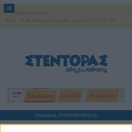
Προειδοποίηση
JUser: :_load: Αδυναμία φόρτωσης χρήστη με Α/Α (ID): 740
Παρασκευή, 07/08/2026
09:02:22