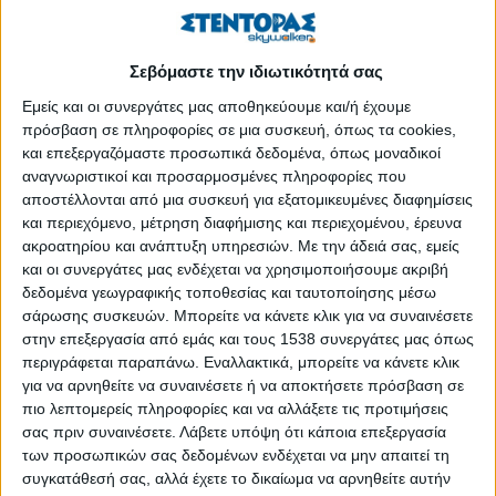
IASIS Κατεβάστε τον οδηγό: «Ψυχική Υγεία & 10
Θεμελιώδεις Άξονες»
Δημοσιεύθηκε : Δευτέρα, 14 Ιουλίου 2025 14:42
Σεβόμαστε την ιδιωτικότητά σας
Εμείς και οι συνεργάτες μας αποθηκεύουμε και/ή έχουμε
πρόσβαση σε πληροφορίες σε μια συσκευή, όπως τα cookies,
και επεξεργαζόμαστε προσωπικά δεδομένα, όπως μοναδικοί
αναγνωριστικοί και προσαρμοσμένες πληροφορίες που
αποστέλλονται από μια συσκευή για εξατομικευμένες διαφημίσεις
και περιεχόμενο, μέτρηση διαφήμισης και περιεχομένου, έρευνα
ακροατηρίου και ανάπτυξη υπηρεσιών.
Με την άδειά σας, εμείς
και οι συνεργάτες μας ενδέχεται να χρησιμοποιήσουμε ακριβή
δεδομένα γεωγραφικής τοποθεσίας και ταυτοποίησης μέσω
σάρωσης συσκευών. Μπορείτε να κάνετε κλικ για να συναινέσετε
στην επεξεργασία από εμάς και τους 1538 συνεργάτες μας όπως
περιγράφεται παραπάνω. Εναλλακτικά, μπορείτε να κάνετε κλικ
για να αρνηθείτε να συναινέσετε ή να αποκτήσετε πρόσβαση σε
πιο λεπτομερείς πληροφορίες και να αλλάξετε τις προτιμήσεις
σας πριν συναινέσετε.
Λάβετε υπόψη ότι κάποια επεξεργασία
Με χαρά σάς παρουσιάζουμε τον νέο μας οδηγό με τίτλο
των προσωπικών σας δεδομένων ενδέχεται να μην απαιτεί τη
«Ψυχική Υγεία και οι 10 Άξονες», έναν πρακτικό και
συγκατάθεσή σας, αλλά έχετε το δικαίωμα να αρνηθείτε αυτήν