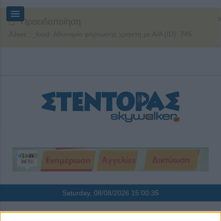
Προειδοποίηση
JUser: :_load: Αδυναμία φόρτωσης χρήστη με Α/Α (ID): 745
Saturday, 08/08/2026
15:00:35