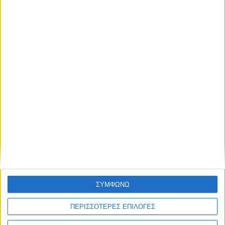
λάβετε τον οδηγό:
https
://
survey
.
iasismed
.
eu
/
zs
/
IEEFhr
Share this post
Facebook Social Comments
ψυχικη υγεια
οδηγός
Iasis Amke Athens
Προηγούμενο
Επόμενο
ΣΥΜΦΩΝΩ
ΠΕΡΙΣΣΟΤΕΡΕΣ ΕΠΙΛΟΓΕΣ