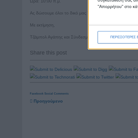
Ώρα: 10:00 π.μ.
"Απορρήτου" στο κάτ
Ας δώσουμε όλοι το δικό μας Τζάμπολ Αγάπης για ένα κ
Με εκτίμηση,
Τζάμπολ Αγάπης και Σύνδεσμος Βιώσιμης Ανάπτυξης 
ΠΕΡΙΣΣΟΤΕΡΕΣ 
Share this post
Facebook Social Comments
Προηγούμενο