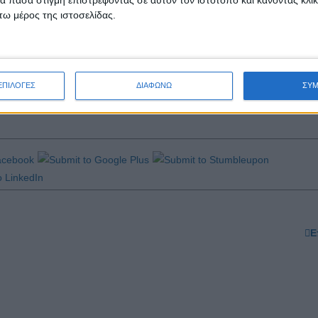
ω μέρος της ιστοσελίδας.
αλύτερο μέλλον γεμάτο από ίσες ευκαιρίες για όλους!
Πόλεων
ΕΠΙΛΟΓΕΣ
ΔΙΑΦΩΝΩ
ΣΥ
Ε