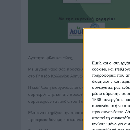
Αγαπητοί φίλοι και φίλες,
Εμείς και οι συνεργ
cookies, και επεξε
Με μεγάλη χαρά σάς προσκαλούμε σε μια ξεχωριστή α
πληροφορίες που απο
στο Γήπεδο Κολλεγίου Αθηνών-Ψυχικού.
διαφήμισης και περι
συνεργάτες μας ενδέ
Η εκδήλωση διοργανώνεται από το Τζάμπολ Αγάπης και
μέσω σάρωσης συσκευ
συμπερίληψης και την προώθηση της ισότητας στο αθλη
1538 συνεργάτες μας
συμμετέχουν τα παιδιά του Τζάμπολ Αγάπης και οι μαθη
συναινέσετε ή να απ
πριν συναινέσετε.
Λά
Ελάτε να στηρίξετε την προσπάθεια και να ζήσετε μαζί
απαιτεί τη συγκατάθ
προσφέρει δύναμη και έμπνευση σε όλα τα παιδιά που 
ισχύουν μόνο για αυ
συγκατάθεσή σας ανά