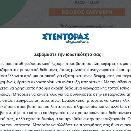
Σεβόμαστε την ιδιωτικότητά σας
άτες μας αποθηκεύουμε και/ή έχουμε πρόσβαση σε πληροφορίες σε μια
ργαζόμαστε προσωπικά δεδομένα, όπως μοναδικοί αναγνωριστικοί και 
θλητική εκδήλωση που θα πραγματοποιηθεί την Κυριακή 23 Φεβρουαρί
στέλλονται από μια συσκευή για εξατομικευμένες διαφημίσεις και περ
εχομένου, έρευνα ακροατηρίου και ανάπτυξη υπηρεσιών.
Με την άδειά σα
χεται να χρησιμοποιήσουμε ακριβή δεδομένα γεωγραφικής τοποθεσίας 
 τον Σύνδεσμο Βιώσιμης Ανάπτυξης Πόλεων, με στόχο την ενίσχυση τ
ών. Μπορείτε να κάνετε κλικ για να συναινέσετε στην επεξεργασία απ
τικό πεδίο. Σε αυτή τη γιορτή της αθλητικής ψυχαγωγίας και αλληλεγγ
 όπως περιγράφεται παραπάνω. Εναλλακτικά, μπορείτε να κάνετε κλικ γ
τές/μαθήτριες από το Ψυχικό.
οκτήσετε πρόσβαση σε πιο λεπτομερείς πληροφορίες και να αλλάξετε τι
βετε υπόψη ότι κάποια επεξεργασία των προσωπικών σας δεδομένων ε
 μας μοναδικές στιγμές αθλητικής ενότητας και προσφοράς. Η παρουσία
εσή σας, αλλά έχετε το δικαίωμα να αρνηθείτε αυτήν την επεξεργασία. 
συμμετέχουν!
τόν τον ιστότοπο. Μπορείτε να αλλάξετε τις προτιμήσεις σας ή να ανακα
 πάσα στιγμή επιστρέφοντας σε αυτόν τον ιστότοπο και κάνοντας κλι