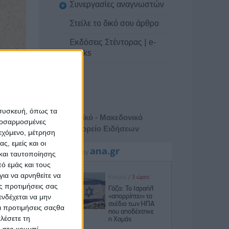
Συνεργασίες αναγνωστών
Στείλε το δικό σου άρθρο
Εκδόσεις Στέντορας | e-
books
 συσκευή, όπως τα
Αθηναϊκό - Μακεδονικό
προσαρμοσμένες
ου 2025
Πρακτορείο Ειδήσεων
ιεχόμενο, μέτρηση
ς, εμείς και οι
και ταυτοποίησης
ης
ό εμάς και τους
ύης
ια να αρνηθείτε να
ς προτιμήσεις σας
νδέχεται να μην
 σας θα
Οι προτιμήσεις σαςθα
λέσετε τη
κ στο κουμπί