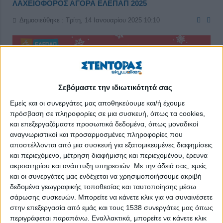
ΛΑΧΕΙΟΦΟΡΟΣ ΑΓΟΡΑ ΕΛΕΠΑΠ 2025
Δημοσιεύθηκε : Τρίτη, 14 Ιανουαρίου 2025 10:10
Σεβόμαστε την ιδιωτικότητά σας
Εμείς και οι συνεργάτες μας αποθηκεύουμε και/ή έχουμε
πρόσβαση σε πληροφορίες σε μια συσκευή, όπως τα cookies,
και επεξεργαζόμαστε προσωπικά δεδομένα, όπως μοναδικοί
αναγνωριστικοί και προσαρμοσμένες πληροφορίες που
αποστέλλονται από μια συσκευή για εξατομικευμένες διαφημίσεις
και περιεχόμενο, μέτρηση διαφήμισης και περιεχομένου, έρευνα
ακροατηρίου και ανάπτυξη υπηρεσιών.
Με την άδειά σας, εμείς
και οι συνεργάτες μας ενδέχεται να χρησιμοποιήσουμε ακριβή
δεδομένα γεωγραφικής τοποθεσίας και ταυτοποίησης μέσω
Η ΕΛ.Ε.Π.Α.Π. και φέτος, όπως και κάθε χρόνο, διοργανώνει τη
σάρωσης συσκευών. Μπορείτε να κάνετε κλικ για να συναινέσετε
Λαχειοφόρο Αγορά
της, με στόχο τη στήριξη των
στην επεξεργασία από εμάς και τους 1538 συνεργάτες μας όπως
θεραπευτικών και εκπαιδευτικών προγραμμάτων για τα Γενναία
περιγράφεται παραπάνω. Εναλλακτικά, μπορείτε να κάνετε κλικ