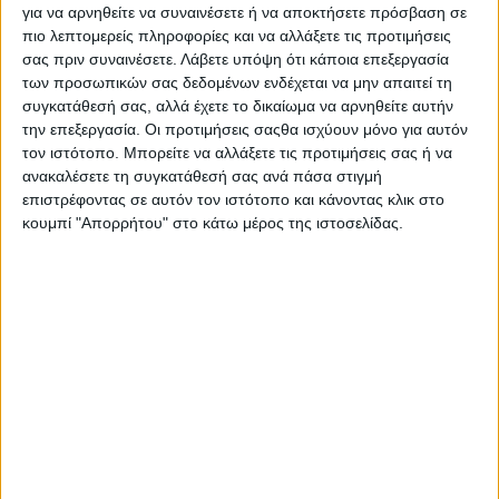
μας Παιδιά με αναπηρία.
για να αρνηθείτε να συναινέσετε ή να αποκτήσετε πρόσβαση σε
πιο λεπτομερείς πληροφορίες και να αλλάξετε τις προτιμήσεις
Η Λαχειοφόρος Αγορά της ΕΛ.Ε.Π.Α.Π. αποτελεί σημαντικό
σας πριν συναινέσετε.
Λάβετε υπόψη ότι κάποια επεξεργασία
τρόπο ενίσχυσης του έργου μας, και χάρη στη στήριξή σας,
των προσωπικών σας δεδομένων ενδέχεται να μην απαιτεί τη
συγκατάθεσή σας, αλλά έχετε το δικαίωμα να αρνηθείτε αυτήν
μπορούμε να προσφέρουμε ολοκληρωμένα προγράμματα
την επεξεργασία. Οι προτιμήσεις σαςθα ισχύουν μόνο για αυτόν
αποκατάστασης για τα Γενναία μας Παιδιά.
τον ιστότοπο. Μπορείτε να αλλάξετε τις προτιμήσεις σας ή να
ανακαλέσετε τη συγκατάθεσή σας ανά πάσα στιγμή
Μεγάλα Δώρα - Μεγάλος Σκοπός!
επιστρέφοντας σε αυτόν τον ιστότοπο και κάνοντας κλικ στο
κουμπί "Απορρήτου" στο κάτω μέρος της ιστοσελίδας.
Ο πρώτος τυχερός κερδίζει το μεγάλο δώρο, ένα
AYGO
X
της
TOYOTA
!
Συμμετέχοντας στη Λαχειοφόρο Αγορά, έχετε την ευκαιρία να
κερδίσετε μοναδικά δώρα, όπως:
Ταξίδια σε ονειρεμένους προορισμούς
Ηλεκτρονικές συσκευές