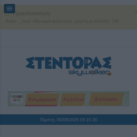
Προειδοποίηση
JUser: :_load: Αδυναμία φόρτωσης χρήστη με Α/Α (ID): 740
Πέμπτη, 06/08/2026
09:15:37