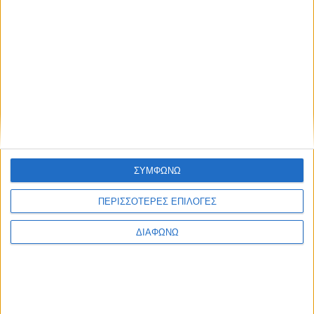
Σελίδα 2 από 5
Έναρξη
Προηγούμενο
1
2
3
4
5
Επόμενο
Τέλος
ΣΥΜΦΩΝΩ
Τεύχη
ΠΕΡΙΣΣΟΤΕΡΕΣ ΕΠΙΛΟΓΕΣ
ΔΙΑΦΩΝΩ
CONNECT