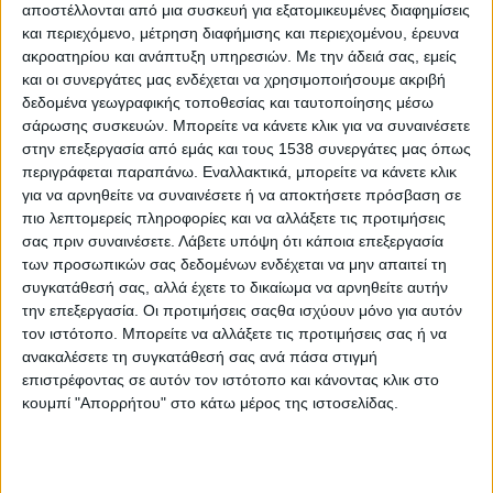
Τίτλος
Εμφανίσεις
αποστέλλονται από μια συσκευή για εξατομικευμένες διαφημίσεις
και περιεχόμενο, μέτρηση διαφήμισης και περιεχομένου, έρευνα
ΣΤΕΝΤΟΡΑΣ Τεύχος #36
Εμφανίσεις: 3076
ακροατηρίου και ανάπτυξη υπηρεσιών.
Με την άδειά σας, εμείς
και οι συνεργάτες μας ενδέχεται να χρησιμοποιήσουμε ακριβή
ΣΤΕΝΤΟΡΑΣ Τεύχος #35
Εμφανίσεις: 3244
δεδομένα γεωγραφικής τοποθεσίας και ταυτοποίησης μέσω
σάρωσης συσκευών. Μπορείτε να κάνετε κλικ για να συναινέσετε
ΣΤΕΝΤΟΡΑΣ Τεύχος #34
Εμφανίσεις: 3105
στην επεξεργασία από εμάς και τους 1538 συνεργάτες μας όπως
περιγράφεται παραπάνω. Εναλλακτικά, μπορείτε να κάνετε κλικ
ΣΤΕΝΤΟΡΑΣ Τεύχος #33
Εμφανίσεις: 3206
για να αρνηθείτε να συναινέσετε ή να αποκτήσετε πρόσβαση σε
πιο λεπτομερείς πληροφορίες και να αλλάξετε τις προτιμήσεις
ΣΤΕΝΤΟΡΑΣ Τεύχος #32
Εμφανίσεις: 3078
σας πριν συναινέσετε.
Λάβετε υπόψη ότι κάποια επεξεργασία
των προσωπικών σας δεδομένων ενδέχεται να μην απαιτεί τη
ΣΤΕΝΤΟΡΑΣ Τεύχος #31
Εμφανίσεις: 3086
συγκατάθεσή σας, αλλά έχετε το δικαίωμα να αρνηθείτε αυτήν
την επεξεργασία. Οι προτιμήσεις σαςθα ισχύουν μόνο για αυτόν
ΣΤΕΝΤΟΡΑΣ Τεύχος #30
Εμφανίσεις: 3016
τον ιστότοπο. Μπορείτε να αλλάξετε τις προτιμήσεις σας ή να
ΣΤΕΝΤΟΡΑΣ Τεύχος #29
ανακαλέσετε τη συγκατάθεσή σας ανά πάσα στιγμή
Εμφανίσεις: 2995
επιστρέφοντας σε αυτόν τον ιστότοπο και κάνοντας κλικ στο
ΣΤΕΝΤΟΡΑΣ Τεύχος #28
Εμφανίσεις: 3117
κουμπί "Απορρήτου" στο κάτω μέρος της ιστοσελίδας.
ΣΤΕΝΤΟΡΑΣ Τεύχος #27
Εμφανίσεις: 3259