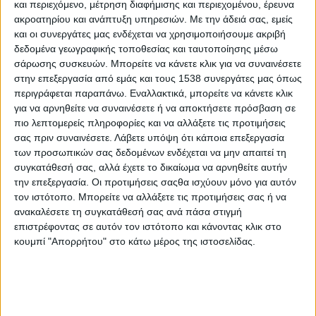
Τίτλος
Εμφανίσεις
και περιεχόμενο, μέτρηση διαφήμισης και περιεχομένου, έρευνα
ακροατηρίου και ανάπτυξη υπηρεσιών.
Με την άδειά σας, εμείς
ΣΤΕΝΤΟΡΑΣ Τεύχος #6
Εμφανίσεις: 3009
και οι συνεργάτες μας ενδέχεται να χρησιμοποιήσουμε ακριβή
δεδομένα γεωγραφικής τοποθεσίας και ταυτοποίησης μέσω
ΣΤΕΝΤΟΡΑΣ Τεύχος #5
Εμφανίσεις: 2905
σάρωσης συσκευών. Μπορείτε να κάνετε κλικ για να συναινέσετε
στην επεξεργασία από εμάς και τους 1538 συνεργάτες μας όπως
ΣΤΕΝΤΟΡΑΣ Τεύχος #4
Εμφανίσεις: 2966
περιγράφεται παραπάνω. Εναλλακτικά, μπορείτε να κάνετε κλικ
για να αρνηθείτε να συναινέσετε ή να αποκτήσετε πρόσβαση σε
ΣΤΕΝΤΟΡΑΣ Τεύχος #3
Εμφανίσεις: 2925
πιο λεπτομερείς πληροφορίες και να αλλάξετε τις προτιμήσεις
σας πριν συναινέσετε.
Λάβετε υπόψη ότι κάποια επεξεργασία
ΣΤΕΝΤΟΡΑΣ Τεύχος #2
Εμφανίσεις: 2889
των προσωπικών σας δεδομένων ενδέχεται να μην απαιτεί τη
συγκατάθεσή σας, αλλά έχετε το δικαίωμα να αρνηθείτε αυτήν
ΣΤΕΝΤΟΡΑΣ Τεύχος #1
Εμφανίσεις: 3455
την επεξεργασία. Οι προτιμήσεις σαςθα ισχύουν μόνο για αυτόν
τον ιστότοπο. Μπορείτε να αλλάξετε τις προτιμήσεις σας ή να
Σελίδα 5 από 5
ανακαλέσετε τη συγκατάθεσή σας ανά πάσα στιγμή
επιστρέφοντας σε αυτόν τον ιστότοπο και κάνοντας κλικ στο
Έναρξη
Προηγούμενο
1
2
3
κουμπί "Απορρήτου" στο κάτω μέρος της ιστοσελίδας.
4
5
Επόμενο
Τέλος