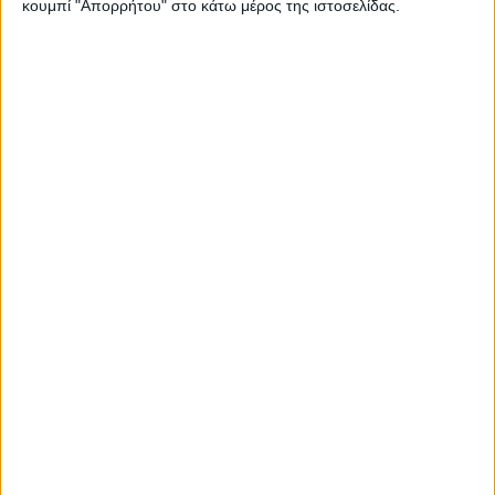
κουμπί "Απορρήτου" στο κάτω μέρος της ιστοσελίδας.
Share this post
Προηγούμενο
Επόμενο