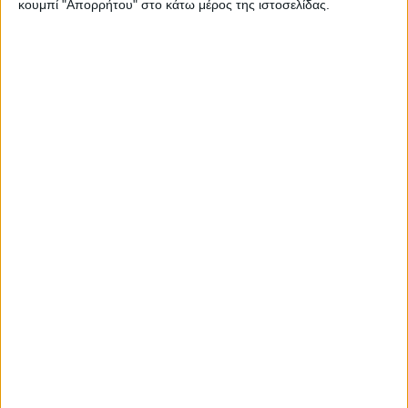
κουμπί "Απορρήτου" στο κάτω μέρος της ιστοσελίδας.
Share this post
Προηγούμενο
Επόμενο