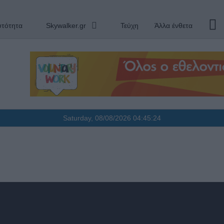
υτότητα
Skywalker.gr
Τεύχη
Άλλα ένθετα
Saturday, 08/08/2026
04:45:25