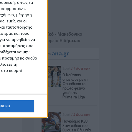
 συσκευή, όπως τα
προσαρμοσμένες
ιεχόμενο, μέτρηση
ς, εμείς και οι
και ταυτοποίησης
ό εμάς και τους
Αθηναϊκό - Μακεδονικό
πόμενο
ια να αρνηθείτε να
Πρακτορείο Ειδήσεων
ς προτιμήσεις σας
νδέχεται να μην
Οι προτιμήσεις σαςθα
λέσετε τη
κ στο κουμπί
ΜΦΩΝΩ