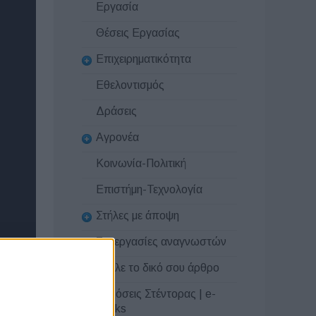
Εργασία
Θέσεις Εργασίας
Επιχειρηματικότητα
Εθελοντισμός
Δράσεις
Αγρονέα
Κοινωνία-Πολιτική
Επιστήμη-Τεχνολογία
Στήλες με άποψη
Συνεργασίες αναγνωστών
Στείλε το δικό σου άρθρο
Εκδόσεις Στέντορας | e-
books