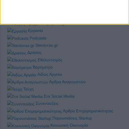
Προγράμματα Εκπαίδευσης
Κείμενα
Made in Greece
Ποίηση - Στίχοι
Εργασία
Podcasts
Stentoras.gr
Δράσεις
Εθελοντισμός
Βαρόμετρο
Αιδώς Αργείοι
Άρθρα Αναγνωστών
Τεύχη
Στα Social Media
Συνεντεύξεις
Άρθρα Επιχειρηματικότητας
Παρουσιάσεις Startup
Κοινωνική Οικονομία