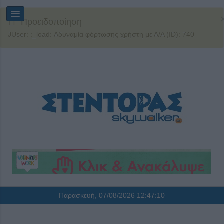
Προειδοποίηση
JUser: :_load: Αδυναμία φόρτωσης χρήστη με Α/Α (ID): 740
Παρασκευή, 07/08/2026
12:47:11