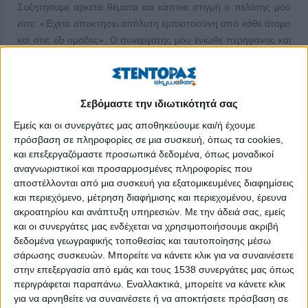
Συζητήσαμε αρκετά θέματα και κάποια στιγμή ο πελάτης μού
είπε: «Έχετε αποκτήσει απόλυτη εμπιστοσύνη από κάθε άτομο
και στις έξι ομάδες». Ο συνεργάτης μου ένιωθε περήφανος και
άρχισε να με επαινεί. Ένιωσα ευγνώμων και έκπληκτη
ταυτόχρονα. Νομίζω ότι είμαι αρκετά τυχερή που έχω ακούσει
αυτό το σχόλιο από πελάτες και συνεργάτες μου πολλές φορές
Σεβόμαστε την ιδιωτικότητά σας
στη ζωή μου.
Εμείς και οι συνεργάτες μας αποθηκεύουμε και/ή έχουμε
Ο Σκωτσέζος συγγραφέας και κληρικός George MacDonald
πρόσβαση σε πληροφορίες σε μια συσκευή, όπως τα cookies,
έγραψε «Το να εμπιστεύεσαι είναι καλύτερο κομπλιμέντο από
και επεξεργαζόμαστε προσωπικά δεδομένα, όπως μοναδικοί
το να αγαπάς», και ίσως να είναι. Μια ερώτηση αρχίζει να
αναγνωριστικοί και προσαρμοσμένες πληροφορίες που
σχηματίζεται: «Τι κάνει τους ανθρώπους να με εμπιστεύονται;»
αποστέλλονται από μια συσκευή για εξατομικευμένες διαφημίσεις
και περιεχόμενο, μέτρηση διαφήμισης και περιεχομένου, έρευνα
Στην πραγματικότητα ποτέ δεν προσπαθώ να κάνω τους
ακροατηρίου και ανάπτυξη υπηρεσιών.
Με την άδειά σας, εμείς
ανθρώπους να με εμπιστεύονται. Κάνω και λέω αυτό που
και οι συνεργάτες μας ενδέχεται να χρησιμοποιήσουμε ακριβή
δεδομένα γεωγραφικής τοποθεσίας και ταυτοποίησης μέσω
νομίζω σωστό χωρίς να σκέφτομαι ποτέ πώς πρέπει να
σάρωσης συσκευών. Μπορείτε να κάνετε κλικ για να συναινέσετε
κερδίσω την εμπιστοσύνη τους. Και φυσικά, επειδή δεν κάνω
στην επεξεργασία από εμάς και τους 1538 συνεργάτες μας όπως
καμία προσπάθεια να γίνω αρεστή αλλά λέω αυτό που
περιγράφεται παραπάνω. Εναλλακτικά, μπορείτε να κάνετε κλικ
πραγματικά πιστεύω, δεν με συμπαθούν όλοι, πράγμα πολύ
για να αρνηθείτε να συναινέσετε ή να αποκτήσετε πρόσβαση σε
λογικό.