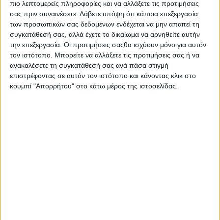
πιο λεπτομερείς πληροφορίες και να αλλάξετε τις προτιμήσεις
σας πριν συναινέσετε.
Λάβετε υπόψη ότι κάποια επεξεργασία
Ορισμός της εμπιστοσύνης
των προσωπικών σας δεδομένων ενδέχεται να μην απαιτεί τη
Σε αναζήτηση του «πώς να οικοδομήσουμε εμπιστοσύνη» στο
συγκατάθεσή σας, αλλά έχετε το δικαίωμα να αρνηθείτε αυτήν
Google εμφανίστηκαν 660.000.000 αποτελέσματα. Το «τι είναι
την επεξεργασία. Οι προτιμήσεις σαςθα ισχύουν μόνο για αυτόν
τον ιστότοπο. Μπορείτε να αλλάξετε τις προτιμήσεις σας ή να
εμπιστοσύνη» εμφάνισε 1.970.000.000 αποτελέσματα.
ανακαλέσετε τη συγκατάθεσή σας ανά πάσα στιγμή
Φαίνεται ότι η εμπιστοσύνη είναι μια μεγάλη ανησυχία για τους
επιστρέφοντας σε αυτόν τον ιστότοπο και κάνοντας κλικ στο
ανθρώπους που προσπαθούν να την ορίσουν και να βρουν
κουμπί "Απορρήτου" στο κάτω μέρος της ιστοσελίδας.
τρόπους να τη χτίσουν σε κάθε είδους σχέσεις.
Η εμπιστοσύνη είναι το θεμέλιο μιας σχέσης, είτε προσωπικής
είτε επαγγελματικής, και αποτελεί τη βάση όλων των μορφών
οργάνωσης: οικογένεια, πόλη, κοινότητα, κράτος, εταιρία,
σύλλογος, ομάδα.
Όταν οι πρωτόγονοι άνθρωποι άρχισαν να δημιουργούν
κοινότητες, άρχισαν να χτίζουν εμπιστοσύνη. Η συνεργασία για
να πετύχουν ένα αποτέλεσμα για την επιβίωσή τους, το κυνήγι
και ο πόλεμος που έκαναν μαζί, απαιτούν εμπιστοσύνη. Κάθε
δραστηριότητα που ασκείται από ανθρώπους «μαζί» βασίζεται