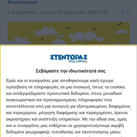
Μεγαλώνουμε
Δημοσιεύθηκε : Δευτέρα, 03 Φεβρουαρίου 2020 13:09
Σεβόμαστε την ιδιωτικότητά σας
Εμείς και οι συνεργάτες μας αποθηκεύουμε και/ή έχουμε
πρόσβαση σε πληροφορίες σε μια συσκευή, όπως τα cookies,
και επεξεργαζόμαστε προσωπικά δεδομένα, όπως μοναδικοί
αναγνωριστικοί και προσαρμοσμένες πληροφορίες που
αποστέλλονται από μια συσκευή για εξατομικευμένες διαφημίσεις
και περιεχόμενο, μέτρηση διαφήμισης και περιεχομένου, έρευνα
Μεγαλώνουμε. Κάθε μέρα και κάθε λεπτό. Γιατί αυτή είναι η
ακροατηρίου και ανάπτυξη υπηρεσιών.
Με την άδειά σας, εμείς
και οι συνεργάτες μας ενδέχεται να χρησιμοποιήσουμε ακριβή
φύση μας. Ο άνθρωπος όμως δεν είναι μόνο βιολογία. Θα
δεδομένα γεωγραφικής τοποθεσίας και ταυτοποίησης μέσω
μπορούσαμε να διαχωρίσουμε την ανθρώπινη ύπαρξη σε