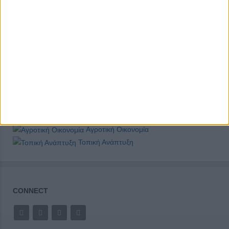
Βαρόμετρο
Αιδώς Αργείοι
Άρθρα Αναγνωστών
Τεύχη
Στα Social Media
Συνεντεύξεις
Άρθρα Επιχειρηματικότητας
Παρουσιάσεις Startup
Κοινωνική Οικονομία
Αγροτική Οικονομία
Τοπική Ανάπτυξη
CONNECT