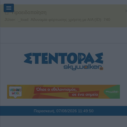
Προειδοποίηση
JUser: :_load: Αδυναμία φόρτωσης χρήστη με Α/Α (ID): 740
Παρασκευή, 07/08/2026
11:49:51