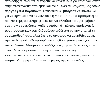
σάρωσης συσκευών. Μπορείτε να κάνετε κλικ για να συναινέσετε
πολλές «κατηγορίες», αλλά αυτή τη φορά ας
στην επεξεργασία από εμάς και τους 1538 συνεργάτες μας όπως
χρησιμοποιήσουμε μόνο το σώμα και την ψυχή. Με βάση αυτές
περιγράφεται παραπάνω. Εναλλακτικά, μπορείτε να κάνετε κλικ
λοιπόν τις «κατηγορίες» ο άνθρωπος μεγαλώνει και στο σώμα
για να αρνηθείτε να συναινέσετε ή να αποκτήσετε πρόσβαση σε
και στην ψυχή.
πιο λεπτομερείς πληροφορίες και να αλλάξετε τις προτιμήσεις
σας πριν συναινέσετε.
Λάβετε υπόψη ότι κάποια επεξεργασία
Το να μεγαλώνεις ή, όπως λέμε, να γερνάς οι άνθρωποι το
των προσωπικών σας δεδομένων ενδέχεται να μην απαιτεί τη
έχουμε για κακό, αφού το έχουμε συνδεδεμένο με όλα αυτά
συγκατάθεσή σας, αλλά έχετε το δικαίωμα να αρνηθείτε αυτήν
που ο άνθρωπος δεν μπορεί πια να κάνει. Αυτό μας ενοχλεί. Το
την επεξεργασία. Οι προτιμήσεις σαςθα ισχύουν μόνο για αυτόν
τον ιστότοπο. Μπορείτε να αλλάξετε τις προτιμήσεις σας ή να
να μην μπορούμε πια σωματικά ή ψυχικά.
ανακαλέσετε τη συγκατάθεσή σας ανά πάσα στιγμή
Κάποιοι θεωρούν ότι το να μεγαλώνεις και να ενηλικιώνεσαι
επιστρέφοντας σε αυτόν τον ιστότοπο και κάνοντας κλικ στο
κουμπί "Απορρήτου" στο κάτω μέρος της ιστοσελίδας.
ψυχικά είναι θέμα επιλογής. Πως εμείς αποφασίζουμε αν θα μας
συμβεί ή όχι. Προσωπικά δεν το πιστεύω αυτό, γιατί και αυτή η
ενηλικίωση συμβαίνει όπως και η σωματική, συνέχεια και χωρίς
να το καταλαβαίνεις. Από τη μια μέρα στην άλλη πιάνεις τον
εαυτό σου να σκέφτεται από το ουράνιο τόξο, τους σχολικούς
βαθμούς, το φοιτητικό διαμέρισμα μέχρι παιδιά, οικογένεια,
ευθύνες, καριέρα… Αυτή η σειρά δεν είναι ίδια για όλους, αλλά
το κοινό είναι ότι όλοι μας αλλάζουμε στάδια χωρίς να