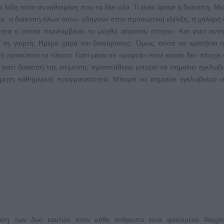
α λέξη τόσο συνηθισμένη που τα λέει όλα. Τι είναι άραγε η διακοπή; Μι
ναι, η διακοπή όλων όσων οδηγούν στην προσωπική εξέλιξη, η χαλαρή
τητα η οποία περιλαμβάνει το μόχθο αόρατου στόχου. Και γιατί αυτ
με τη γιορτή; Ημέρα χαρά και ξεκούρασης. Όμως πόσο να κρατήσει η
ή προκύπτει το τίποτα. Γιατί μέσα σε «γιορτή» ποτέ κανείς δεν πέτυχε
 γιατί διακοπή της επίμονης προσπάθειας μπορεί να σημαίνει εγκλωβ
ύμητη καθημερινή πραγματικότητα. Μπορεί να σημαίνει εγκλωβισμό σ
ιση των δυο εαυτών στον κάθε άνθρωπο είναι φαινόμενο διαχρο