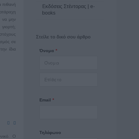
α πιθανή
Εκδόσεις Στέντορας | e-
 ατάραχη
books
ή να μην
 γιορτή;
 στόχους
Στείλε το δικό σου άρθρο
ισμός σε
την ίδια
Όνομα
*
Email
*
Τηλέφωνο
νικό. Ο