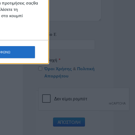
τιδήποτε
Οι προτιμήσεις σαςθα
νιωμένα
λέσετε τη
συνέχεια
κ στο κουμπί
έξεων.
Αρχείο
ΜΦΩΝΩ
Αποδοχή
*
Όροι Χρήσης
&
Πολιτική
Απορρήτου
ΑΠΟΣΤΟΛΗ