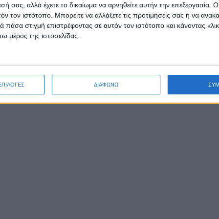
η εύρεση ευκαιριών και η προσωπική εξέλιξη γίνονται εμμονή. Ο
εσή σας, αλλά έχετε το δικαίωμα να αρνηθείτε αυτήν την επεξεργασία. 
από αυτό καταλήγει να είναι μια μέρα στο σπίτι γεμάτη μετα
τόν τον ιστότοπο. Μπορείτε να αλλάξετε τις προτιμήσεις σας ή να ανακα
α, για ακόμη μια ευκαιρία που χάθηκε και δεν αξιοποιήθηκε. Και η 
 πάσα στιγμή επιστρέφοντας σε αυτόν τον ιστότοπο και κάνοντας κλι
 και ζήλιας για όσους τα κατάφεραν. Μα αρκεί η σωστή επιλογή των λ
ω μέρος της ιστοσελίδας.
ΕΠΙΛΟΓΕΣ
ΔΙΑΦΩΝΩ
ΣΥ