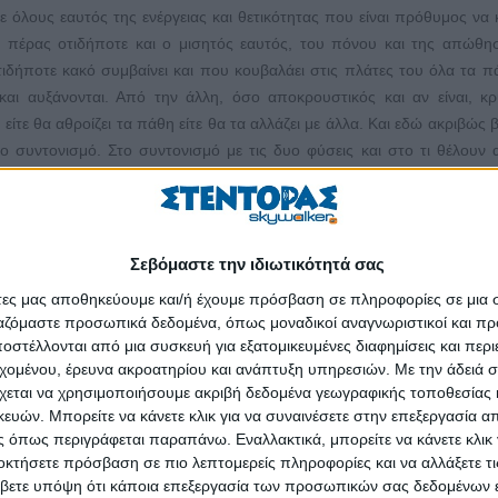
 όλους εαυτός της ενέργειας και θετικότητας που είναι πρόθυμος να κ
ις πέρας οτιδήποτε και ο μισητός εαυτός, του πόνου και της απώθ
οτιδήποτε κακό συμβαίνει και που κουβαλάει στις πλάτες του όλα τα 
και αυξάνονται. Από την άλλη, όσο αποκρουστικός και αν είναι, κρ
ι είτε θα αθροίζει τα πάθη είτε θα τα αλλάζει με άλλα. Και εδώ ακριβώς 
ο συντονισμό. Στο συντονισμό με τις δυο φύσεις και στο τι θέλουν 
μια πλευρά του εαυτού.
Σεβόμαστε την ιδιωτικότητά σας
άτες μας αποθηκεύουμε και/ή έχουμε πρόσβαση σε πληροφορίες σε μια
ργαζόμαστε προσωπικά δεδομένα, όπως μοναδικοί αναγνωριστικοί και 
στέλλονται από μια συσκευή για εξατομικευμένες διαφημίσεις και περ
εχομένου, έρευνα ακροατηρίου και ανάπτυξη υπηρεσιών.
Με την άδειά σα
σε όσους βρίσκονται σε αναζήτηση εργασίας.
χεται να χρησιμοποιήσουμε ακριβή δεδομένα γεωγραφικής τοποθεσίας 
ών. Μπορείτε να κάνετε κλικ για να συναινέσετε στην επεξεργασία απ
τάσταση μιας μετάβασης, μιας αστάθειας και ταυτόχρονα μιας 
 όπως περιγράφεται παραπάνω. Εναλλακτικά, μπορείτε να κάνετε κλικ γ
ας της αδράνειας. Είναι μετάβαση από την άνετη και βολεμένη ζ
οκτήσετε πρόσβαση σε πιο λεπτομερείς πληροφορίες και να αλλάξετε τι
α, και αν τυγχάνεις ανήσυχου πνεύματος ακόμα χειρότερα. Τότε η α
βετε υπόψη ότι κάποια επεξεργασία των προσωπικών σας δεδομένων ε