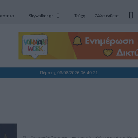
υτότητα
Skywalker.gr
Τεύχη
Άλλα ένθετα
Πέμπτη, 06/08/2026
06:40:22
Ο «Σκεπτικός Άντρας», μια μορφή καλά γνωστή σε όλους,