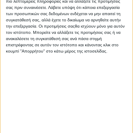
Αλίκη Αλεξίου (Γιατροί Χωρίς Σύνορα): «Να είμαστε εκεί
πιο λεπτομερείς πληροφορίες και να αλλάξετε τις προτιμήσεις
που κανείς άλλος δεν είναι»
σας πριν συναινέσετε.
Λάβετε υπόψη ότι κάποια επεξεργασία
των προσωπικών σας δεδομένων ενδέχεται να μην απαιτεί τη
Δημοσιεύθηκε : Δευτέρα, 24 Ιανουαρίου 2022 11:45
συγκατάθεσή σας, αλλά έχετε το δικαίωμα να αρνηθείτε αυτήν
την επεξεργασία. Οι προτιμήσεις σαςθα ισχύουν μόνο για αυτόν
τον ιστότοπο. Μπορείτε να αλλάξετε τις προτιμήσεις σας ή να
ανακαλέσετε τη συγκατάθεσή σας ανά πάσα στιγμή
Φέτος οι Γιατροί
επιστρέφοντας σε αυτόν τον ιστότοπο και κάνοντας κλικ στο
Χωρίς Σύνορα
κουμπί "Απορρήτου" στο κάτω μέρος της ιστοσελίδας.
συμπληρώνουν 50
χρόνια
ανθρωπιστικής
δράσης και
προσφοράς σε όλο τον κόσμο. Όλα αυτά τα χρόνια βρίσκονται
δίπλα σε ανθρώπους που έχουν ανάγκη για να προσφέρουν
τις ιατρικές τους υπηρεσίες σε κάθε γωνιά του πλανήτη, σε
εμπόλεμες ζώνες, σε φυσικές καταστροφές, σε περιοχές που
μαστίζονται από επιδημίες.
Οι Γιατροί Χωρίς Σύνορα ιδρύθηκαν στις 22 Δεκεμβρίου 1971
από μια ομάδα Γάλλων γιατρών και δημοσιογράφων. Από τότε