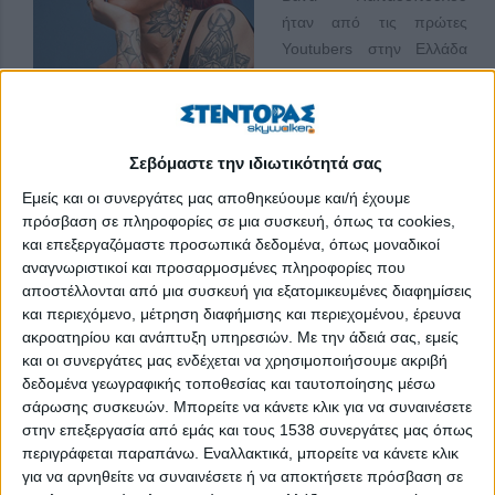
ήταν από τις πρώτες
Youtubers στην Ελλάδα
που κατάφερε μέσα από
το κανάλι της να μας κάνει
να αγαπήσουμε το
ελληνικό YouTube και ό,τι
Σεβόμαστε την ιδιωτικότητά σας
έχει να κάνει με το beauty.
Εμείς και οι συνεργάτες μας αποθηκεύουμε και/ή έχουμε
Από το πρώτο της κιόλας
πρόσβαση σε πληροφορίες σε μια συσκευή, όπως τα cookies,
βίντεο έκανε αισθητή την παρουσία της, αποκτώντας φανατικό
και επεξεργαζόμαστε προσωπικά δεδομένα, όπως μοναδικοί
κοινό και αναδεικνύοντας το κανάλι της στο Νο1 ελληνικό
αναγνωριστικοί και προσαρμοσμένες πληροφορίες που
κανάλι στην πλατφόρμα του YouTube που ασχολείται με
αποστέλλονται από μια συσκευή για εξατομικευμένες διαφημίσεις
και περιεχόμενο, μέτρηση διαφήμισης και περιεχομένου, έρευνα
θέματα ομορφιάς, σε πολύ σύντομο χρονικό διάστημα.
ακροατηρίου και ανάπτυξη υπηρεσιών.
Με την άδειά σας, εμείς
Η Βάνα Παπαδοπούλου μίλησε στο stentoras.gr για το πώς
και οι συνεργάτες μας ενδέχεται να χρησιμοποιήσουμε ακριβή
δεδομένα γεωγραφικής τοποθεσίας και ταυτοποίησης μέσω
πήρε την απόφαση να κάνει το πρώτο της βίντεο στο
σάρωσης συσκευών. Μπορείτε να κάνετε κλικ για να συναινέσετε
στην επεξεργασία από εμάς και τους 1538 συνεργάτες μας όπως
ΠΕΡΙΣΣΌΤΕΡΑ...
περιγράφεται παραπάνω. Εναλλακτικά, μπορείτε να κάνετε κλικ
για να αρνηθείτε να συναινέσετε ή να αποκτήσετε πρόσβαση σε