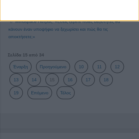
ψαρώσεις. Έχεις 24 ώρες να την ισιώσεις»
Νίκος Πρίγκας: «Είμαι πολύ περήφανος για τα παιδιά αυτά»
Mindspace Πάτρας: «Εσείς ξέρετε ποιες δεξιότητες θα
κάνουν έναν υποψήφιο να ξεχωρίσει και πώς θα τις
αποκτήσετε;»
Σελίδα 15 από 34
Έναρξη
Προηγούμενο
10
11
12
13
14
15
16
17
18
19
Επόμενο
Τέλος