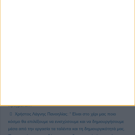
Μάριος Βογιατζής, ιδρυτής πρώτου Ινστιτούτου Γλώσσας
Σώματος στην Ελλάδα: «Τα μη λεκτικά μηνύματα
αποκωδικοποιούνται αυτόματα και αποκαλύπτουν τις
πραγματικές προθέσεις και διαθέσεις των ανθρώπων
ανεξάρτητα με το τι ισχυρίζονται»
Στάθης Ευσταθόπουλος, αντιπρόεδρος ΕΑΠ: «Τα
πανεπιστήμια της Ελλάδας είναι ιδρύματα υψηλού επιπέδου
και οι άνθρωποί τους, οι φοιτητές και οι επιστήμονές τους
αξίζουν πραγματικά».
Skyros Project: Το πρωτοποριακό πρόγραμμα που εισάγει
νέους τρόπους πρακτικής άσκησης σε θέματα
περιβαλλοντικής εκπαίδευσης και αγωγής υγείας
Στράτος Τζώρτζογλου: «Έμαθα να αφήνομαι στη ροή των
πραγμάτων»
Χρήστος Λάγνης Πανοηλίας: “ Είναι στο χέρι μας ποιο
κόσμο θα επιλέξουμε να ενισχύσουμε και να δημιουργήσουμε
μέσα από την εργασία τα ταλέντα και τη δημιουργικότητά μας.