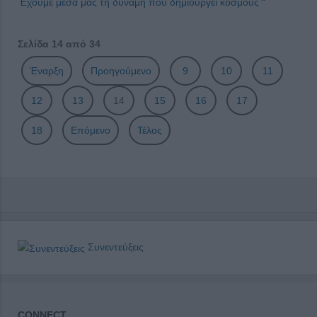
Έχουμε μέσα μας τη δύναμη που δημιουργεί κόσμους “
Σελίδα 14 από 34
Έναρξη
Προηγούμενο
9
10
11
12
13
14
15
16
17
18
Επόμενο
Τέλος
Συνεντεύξεις
CONNECT