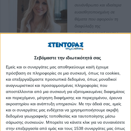
συνάνθρωπο και ιδιαίτερα
ευαισθητοποιημένη σε
θέματα που αφορούν τη
διαφύλαξη της
ανθρώπινης υπόστασης
και αξιοπρέπειας, η κα
Έλενα Ράπτη, μια από τις
πιο ενεργές και αγαπητές πολιτικούς της εποχής μας, μιλά στο
Σεβόμαστε την ιδιωτικότητά σας
stentoras
.
gr
. Το έργο της για την αντιμετώπιση της παιδικής
Εμείς και οι συνεργάτες μας αποθηκεύουμε και/ή έχουμε
κακοποίησης με την καμπάνια «Ένα στα πέντε» αφυπνίζει και
πρόσβαση σε πληροφορίες σε μια συσκευή, όπως τα cookies,
ενεργοποιεί την κοινωνία μας, δημιουργώντας παράλληλα ένα
και επεξεργαζόμαστε προσωπικά δεδομένα, όπως μοναδικοί
δίχτυ προστασίας για χιλιάδες παιδιά.
αναγνωριστικοί και προσαρμοσμένες πληροφορίες που
αποστέλλονται από μια συσκευή για εξατομικευμένες διαφημίσεις
Κα Ράπτη, είστε συντονίστρια της καμπάνιας «Ένα στα
και περιεχόμενο, μέτρηση διαφήμισης και περιεχομένου, έρευνα
πέντε» του Συμβουλίου της Ευρώπης στην Ελλάδα.
ακροατηρίου και ανάπτυξη υπηρεσιών.
Με την άδειά σας, εμείς
Μιλήστε μας για το έργο της.
και οι συνεργάτες μας ενδέχεται να χρησιμοποιήσουμε ακριβή
δεδομένα γεωγραφικής τοποθεσίας και ταυτοποίησης μέσω
Η καμπάνια
«Ένα στα πέντε»
του
σάρωσης συσκευών. Μπορείτε να κάνετε κλικ για να συναινέσετε
στην επεξεργασία από εμάς και τους 1538 συνεργάτες μας όπως