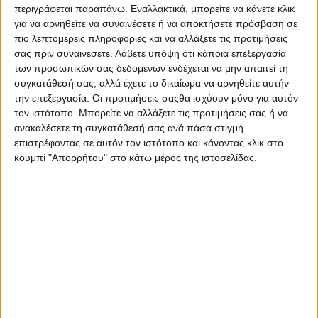
ΠΕΡΙΣΣΌΤΕΡΑ...
περιγράφεται παραπάνω. Εναλλακτικά, μπορείτε να κάνετε κλικ
για να αρνηθείτε να συναινέσετε ή να αποκτήσετε πρόσβαση σε
πιο λεπτομερείς πληροφορίες και να αλλάξετε τις προτιμήσεις
Μανώλης Εμμανουήλ: «Εσείς πώς θα νιώθατε εάν ένα
σας πριν συναινέσετε.
Λάβετε υπόψη ότι κάποια επεξεργασία
μέρος ενός σημαντικού μνημείου σας μεταφερόταν σε
των προσωπικών σας δεδομένων ενδέχεται να μην απαιτεί τη
ένα μουσείο του εξωτερικού;»
συγκατάθεσή σας, αλλά έχετε το δικαίωμα να αρνηθείτε αυτήν
την επεξεργασία. Οι προτιμήσεις σαςθα ισχύουν μόνο για αυτόν
Δημοσιεύθηκε : Παρασκευή, 11 Μαρτίου 2022 16:35
τον ιστότοπο. Μπορείτε να αλλάξετε τις προτιμήσεις σας ή να
ανακαλέσετε τη συγκατάθεσή σας ανά πάσα στιγμή
επιστρέφοντας σε αυτόν τον ιστότοπο και κάνοντας κλικ στο
Με καριέρα πολλών
κουμπί "Απορρήτου" στο κάτω μέρος της ιστοσελίδας.
χιλιομέτρων ως
ηθοποιός στο
Λονδίνο, με την
πολύ επιτυχημένη
συμμετοχή του σε
χιουμοριστικό βίντεο-«mockumentary» στο βιογραφικό του, που
εντάσσεται στη μεγάλη καμπάνια «Reunite Parthenon» για την
επιστροφή των Γλυπτών του Παρθενώνα στη χώρα μας, αλλά
και με την ανεξάντλητη αγάπη του γι’ αυτή, ο Μανώλης