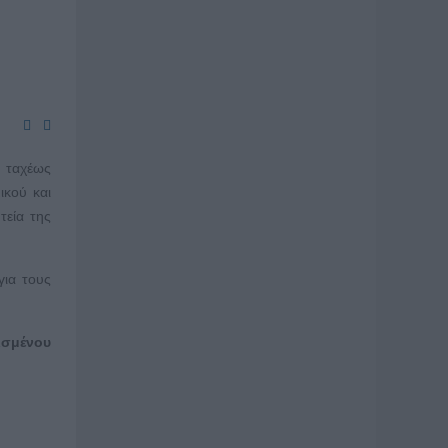
α ταχέως
ικού και
τεία της
για τους
τισμένου