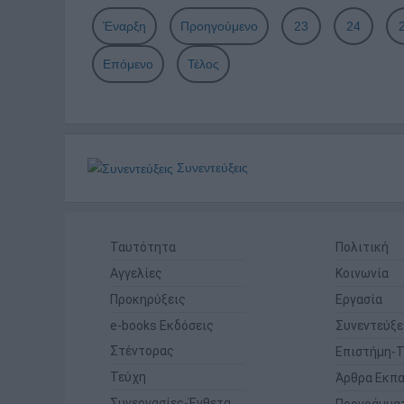
Έναρξη
Προηγούμενο
23
24
Επόμενο
Τέλος
Συνεντεύξεις
Ταυτότητα
Πολιτική
Αγγελίες
Κοινωνία
Προκηρύξεις
Εργασία
e-books Εκδόσεις
Συνεντεύξε
Στέντορας
Επιστήμη-Τ
Τεύχη
Άρθρα Εκπα
Συνεργασίες-Ένθετα
Προγράμμα