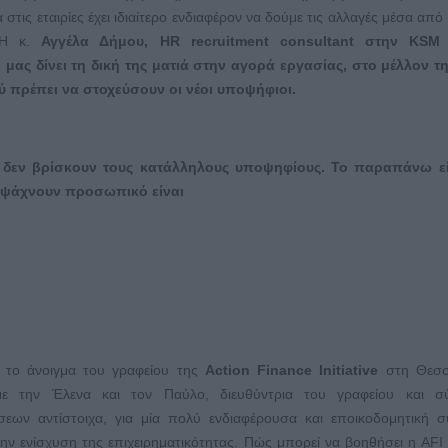
στις εταιρίες έχει ιδιαίτερο ενδιαφέρον να δούμε τις αλλαγές μέσα από 
 Η κ.
Αγγέλα Δήμου, HR recruitment consultant στην KS
 μας δίνει τη δική της ματιά στην αγορά εργασίας, στο μέλλον τ
ύ πρέπει να στοχεύσουν οι νέοι υποψήφιοι.
ες δεν βρίσκουν τους κατάλληλους υποψηφίους. Το παραπάνω εί
υ ψάχνουν προσωπικό είναι
το άνοιγμα του γραφείου της
Action Finance Initiative
στη Θεσσ
με την Έλενα και τον Παύλο, διευθύντρια του γραφείου και σ
σεων αντίστοιχα, για μία πολύ ενδιαφέρουσα και εποικοδομητική 
την ενίσχυση της επιχειρηματικότητας. Πώς μπορεί να βοηθήσει η AFI