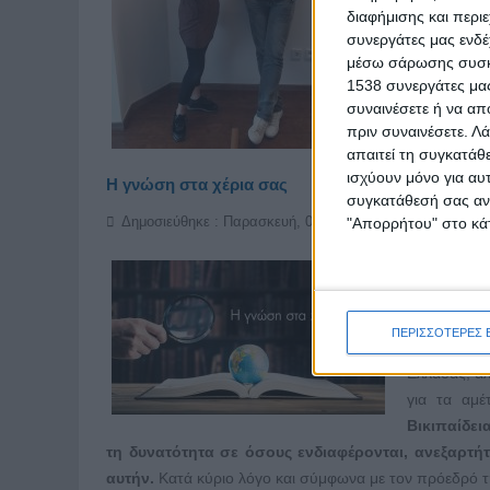
και άλλα ε
διαφήμισης και περι
στήριξη και
συνεργάτες μας ενδέ
μέσω σάρωσης συσκευ
Τι είναι η 
1538 συνεργάτες μας
συναινέσετε ή να απ
ΠΕΡΙΣΣΌΤΕ
πριν συναινέσετε.
Λά
απαιτεί τη συγκατάθ
ισχύουν μόνο για αυ
Η γνώση στα χέρια σας
συγκατάθεσή σας ανά
Δημοσιεύθηκε : Παρασκευή, 01 Ιουνίου 2018 12:05
"Απορρήτου" στο κάτ
Το wiki ε
προσθέτου
με τους ά
ΠΕΡΙΣΣΟΤΕΡΕΣ 
διαδίκτυο.
Ελλάδας, άλ
για τα αμέ
Βικιπαίδει
τη δυνατότητα σε όσους ενδιαφέρονται, ανεξαρτ
αυτήν.
Κατά κύριο λόγο και σύμφωνα με τον πρόεδρό 