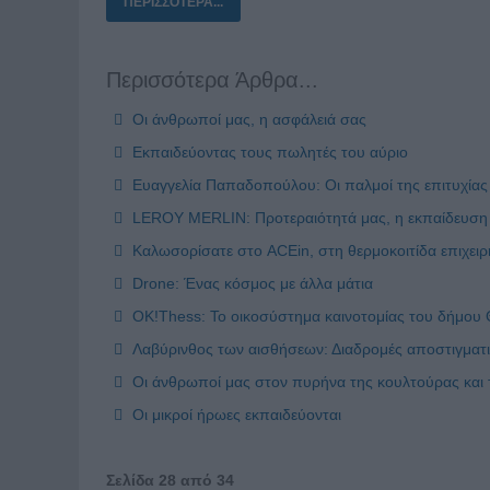
ΠΕΡΙΣΣΌΤΕΡΑ...
Περισσότερα Άρθρα...
Οι άνθρωποί μας, η ασφάλειά σας
Εκπαιδεύοντας τους πωλητές του αύριο
Ευαγγελία Παπαδοπούλου: Οι παλμοί της επιτυχίας
LEROY MERLIN: Προτεραιότητά μας, η εκπαίδευση κ
Καλωσορίσατε στο ACEin, στη θερμοκοιτίδα επιχει
Drone: Ένας κόσμος με άλλα μάτια
OK!Thess: Το οικοσύστημα καινοτομίας του δήμου Θ
Λαβύρινθος των αισθήσεων: Διαδρομές αποστιγματ
Οι άνθρωποί μας στον πυρήνα της κουλτούρας και 
Οι μικροί ήρωες εκπαιδεύονται
Σελίδα 28 από 34