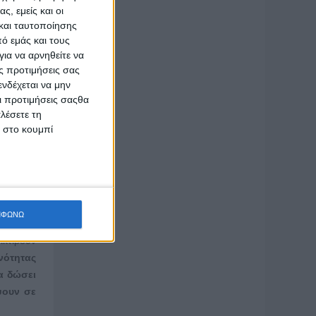
δίνοντας
ς, εμείς και οι
και ταυτοποίησης
ό εμάς και τους
ια να αρνηθείτε να
ς προτιμήσεις σας
νδέχεται να μην
Οι προτιμήσεις σαςθα
λέσετε τη
κ στο κουμπί
 της να
εργασία
wiki στο
ΜΦΩΝΩ
ιπαίδεια
ικτίρουν
νότητας
α δώσει
ψουν σε