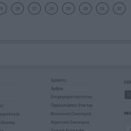
25
26
27
28
29
30
31
32
Δράσεις
CO
Άρθρα
Επιχειρηματικότητας
Παρουσιάσεις Startup
ις
NE
Κοινωνική Οικονομία
εχνολογία
Αγροτική Οικονομία
ίδευσης
Τοπική Ανάπτυξη
τα