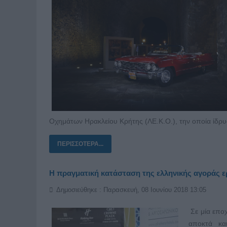
Οχημάτων Ηρακλείου Κρήτης (ΛΕ.Κ.Ο.), την οποία ίδρυσ
ΠΕΡΙΣΣΌΤΕΡΑ...
Η πραγματική κατάσταση της ελληνικής αγοράς ε
Δημοσιεύθηκε : Παρασκευή, 08 Ιουνίου 2018 13:05
Σε μία εποχ
αποκτά και