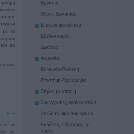
η μνήμη
Εργασία
στεί σε
Θέσεις Εργασίας
μασμού.
 τεχνών
Επιχειρηματικότητα
ι με τα
Εθελοντισμός
ησή του
 911 SC
Δράσεις
Αγρονέα
λασικών
Κοινωνία-Πολιτική
Επιστήμη-Τεχνολογία
Στήλες με άποψη
Συνεργασίες αναγνωστών
Στείλε το δικό σου άρθρο
Εκδόσεις Στέντορας | e-
εται, να
books
αλλά και