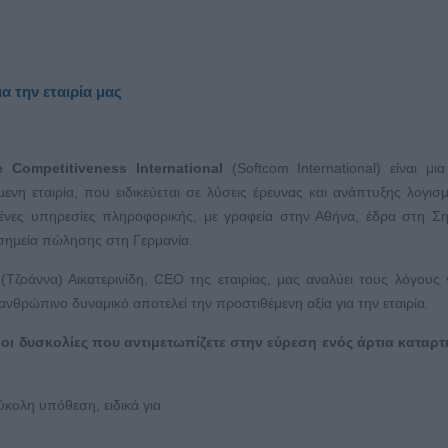
α την εταιρία μας
e Competitiveness International
(Softcom International) είναι μι
νη εταιρία, που ειδικεύεται σε λύσεις έρευνας και ανάπτυξης λογισμ
μένες υπηρεσίες πληροφορικής, με γραφεία στην Αθήνα, έδρα στη Ση
σημεία πώλησης στη Γερμανία.
Τζοάννα) Αικατερινίδη, CEO της εταιρίας, μας αναλύει τους λόγους 
ανθρώπινο δυναμικό αποτελεί την προστιθέμενη αξία για την εταιρία.
ι οι δυσκολίες που αντιμετωπίζετε στην εύρεση ενός άρτια καταρ
κολη υπόθεση, ειδικά για