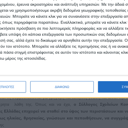
ρωτήματα μας απαντούν η Έλενα Φαρίνη και ο Παύλος Αντώνογλου, 
εχομένου, έρευνα ακροατηρίου και ανάπτυξη υπηρεσιών.
Με την άδειά σα
 ελπίδα σε όσους σκέφτονται να τολμήσουν το επιχειρείν.
χεται να χρησιμοποιήσουμε ακριβή δεδομένα γεωγραφικής τοποθεσίας 
ών. Μπορείτε να κάνετε κλικ για να συναινέσετε στην επεξεργασία απ
AFI, πώς ξεκίνησε και τι
 όπως περιγράφεται παραπάνω. Εναλλακτικά, μπορείτε να κάνετε κλικ γ
οκτήσετε πρόσβαση σε πιο λεπτομερείς πληροφορίες και να αλλάξετε τι
ΡΑ...
βετε υπόψη ότι κάποια επεξεργασία των προσωπικών σας δεδομένων ε
εσή σας, αλλά έχετε το δικαίωμα να αρνηθείτε αυτήν την επεξεργασία. 
τόν τον ιστότοπο. Μπορείτε να αλλάξετε τις προτιμήσεις σας ή να ανακα
 πάσα στιγμή επιστρέφοντας σε αυτόν τον ιστότοπο και κάνοντας κλι
ω μέρος της ιστοσελίδας.
ίναι διαδικτυακή εφαρμογή η οποία επιτρέπει στους χρήστες
ν, να τροποποιούν ή να διαγράφουν το περιεχόμενό της σε συν
λλους
. Το εγκυκλοπαιδικό εγχείρημα Wikipedia είναι το πιο δημοφιλές 
ΕΠΙΛΟΓΕΣ
ΔΙΑΦΩΝΩ
ΣΥ
 Τη Wikipedia και κατ’ επέκταση τον μακρινό συγγενή της, τη Βικ
λοι τη συμβουλεύονται για γρήγορη και εύληπτη γνώση και άλλοι την ο
τρητα λάθη της. Όπως και να έχει,
ο Σύλλογος Σχολείων Κοι
ας Ελλάδας επιχειρεί να σταθεί στο ύψος των περιστάσεων και ν
ήτως ηλικίας, θρησκείας, γνώσεων και πεποιθήσεων, να συγγρά
της