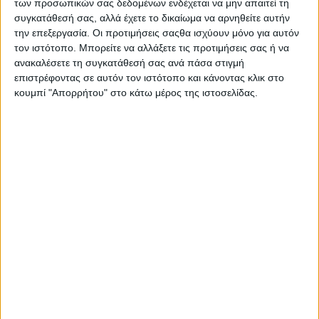
των προσωπικών σας δεδομένων ενδέχεται να μην απαιτεί τη
Τροιζηνίας-Μεθάνων και Πόρου
συγκατάθεσή σας, αλλά έχετε το δικαίωμα να αρνηθείτε αυτήν
την επεξεργασία. Οι προτιμήσεις σαςθα ισχύουν μόνο για αυτόν
Η Φρόσω και η Λιλή μέχρι τα βαθιά γεράματά τους διατήρησαν
τον ιστότοπο. Μπορείτε να αλλάξετε τις προτιμήσεις σας ή να
τις αγαπημένες τους συνήθειες: Κάθε πρωί, καθισμένες στο
ανακαλέσετε τη συγκατάθεσή σας ανά πάσα στιγμή
μπαλκόνι του σπιτιού τους, αγνάντευαν τη θάλασσα και
επιστρέφοντας σε αυτόν τον ιστότοπο και κάνοντας κλικ στο
κουμπί "Απορρήτου" στο κάτω μέρος της ιστοσελίδας.
ευγνωμονούσαν τη ζωή για την ομορφιά που αντίκριζαν. Μετά
το έριχναν στο ψάρεμα. Στην καθετή για την ακρίβεια. Αυτές οι
πολύτιμες γιαγιάδες έκαναν, εκτός πολλών άλλων φυσικά, και
κάτι ακόμα: κληροδότησαν την αγάπη για τον τρόπο ζωής τους
στις εγγονές τους.
Κι έτσι προέκυψε η Katheti (Καθετή), μια μη κυβερνητική
οργάνωση που δραστηριοποιείται
ΠΕΡΙΣΣΌΤΕΡΑ...
Μια ιστορία θα σου πω… Το marketing στην εποχή του
digital