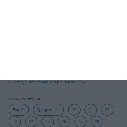
Youthnest: Στα άγονα περιβάλλοντα γεννιούνται οι πιο
γόνιμες ιδέες!
Sustainability σε μια αβέβαιη αγορά
Ξεκίνησαν τα προβλήματα για τα εργασιακά
Στρατηγική καριέρας
Γέφυρες αποδοχής
Καθαρά μυαλά σε καθαρούς χώρους
Δεσμοί αίματος
Άγγελοι της Χαράς: Βάλσαμο της ψυχής
Άστεγοι στο σανίδι: Μια βαθιά υπόκλιση
Σελίδα 25 από 34
Έναρξη
Προηγούμενο
20
21
22
23
24
25
26
27
28