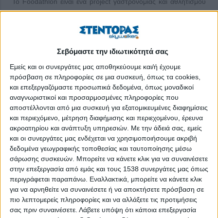
Το Foodathlon είναι ένα project γαστρονομίας και αθλητισμού
που ετοιμάζουν τρεις start-ups: η Truevoyagers, που
εξειδικεύεται στον τομέα του experiential tourism, η
Sustainable Food Movement in Greece, που εξειδικεύεται
Σεβόμαστε την ιδιωτικότητά σας
ΠΕΡΙΣΣΌΤΕΡΑ...
Εμείς και οι συνεργάτες μας αποθηκεύουμε και/ή έχουμε
πρόσβαση σε πληροφορίες σε μια συσκευή, όπως τα cookies,
Οι εγγονές δύο υπέροχων γιαγιάδων
και επεξεργαζόμαστε προσωπικά δεδομένα, όπως μοναδικοί
αναγνωριστικοί και προσαρμοσμένες πληροφορίες που
Δημοσιεύθηκε : Παρασκευή, 12 Οκτωβρίου 2018 12:45
αποστέλλονται από μια συσκευή για εξατομικευμένες διαφημίσεις
και περιεχόμενο, μέτρηση διαφήμισης και περιεχομένου, έρευνα
Katheti:
ακροατηρίου και ανάπτυξη υπηρεσιών.
Με την άδειά σας, εμείς
Εκπαιδευτικός και
και οι συνεργάτες μας ενδέχεται να χρησιμοποιήσουμε ακριβή
πολιτιστικός μη
δεδομένα γεωγραφικής τοποθεσίας και ταυτοποίησης μέσω
κερδοσκοπικός
σάρωσης συσκευών. Μπορείτε να κάνετε κλικ για να συναινέσετε
στην επεξεργασία από εμάς και τους 1538 συνεργάτες μας όπως
φορέας για τη
περιγράφεται παραπάνω. Εναλλακτικά, μπορείτε να κάνετε κλικ
βιώσιμη
για να αρνηθείτε να συναινέσετε ή να αποκτήσετε πρόσβαση σε
ανάπτυξη εν
πιο λεπτομερείς πληροφορίες και να αλλάξετε τις προτιμήσεις
πρώτοις της
σας πριν συναινέσετε.
Λάβετε υπόψη ότι κάποια επεξεργασία
περιοχής δραστηριοποίησής του, δηλαδή των Δήμων