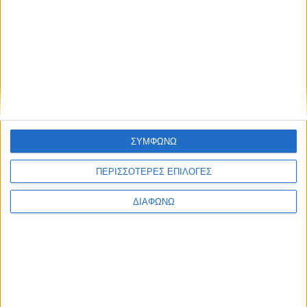
τουρισμός
αποτελεί μία από τις βασικές προτεραιότητες για την
ανάκαμψη της οικονομίας της.
Το πρόγραμμα των κρατικών ξενοδοχείων Ξενία
προαναγγέλλει μια σειρά ξενοδοχειακών εγκαταστάσεων
και μαζί με τα έργα υποδομής και την αξιοποίηση των
αρχαιολογικών χώρων μεταφέρουν την εικόνα της χώρας
σε όλη την
ΣΥΜΦΩΝΩ
ΠΕΡΙΣΣΌΤΕΡΑ...
ΠΕΡΙΣΣΟΤΕΡΕΣ ΕΠΙΛΟΓΕΣ
ΔΙΑΦΩΝΩ
Γιώργος Βαμβακούσης: Μηχανισμοί προκοπής
Δημοσιεύθηκε : Παρασκευή, 14 Σεπτεμβρίου 2018 13:24
Σύμπραξη
πολιτικών
μηχανικών,