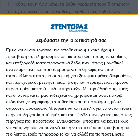
Η Φρόσω και η Λιλή μέχρι τα βαθιά γεράματά τους διατήρησαν
τις αγαπημένες τους συνήθειες: Κάθε πρωί, καθισμένες στο
μπαλκόνι του σπιτιού τους, αγνάντευαν τη θάλασσα και
ευγνωμονούσαν τη ζωή για την ομορφιά που αντίκριζαν. Μετά
το έριχναν στο ψάρεμα. Στην καθετή για την ακρίβεια. Αυτές οι
Σεβόμαστε την ιδιωτικότητά σας
πολύτιμες γιαγιάδες έκαναν, εκτός πολλών άλλων φυσικά, και
κάτι ακόμα: κληροδότησαν την αγάπη για τον τρόπο ζωής τους
Εμείς και οι συνεργάτες μας αποθηκεύουμε και/ή έχουμε
στις εγγονές τους.
πρόσβαση σε πληροφορίες σε μια συσκευή, όπως τα cookies,
και επεξεργαζόμαστε προσωπικά δεδομένα, όπως μοναδικοί
Κι έτσι προέκυψε η Katheti (Καθετή), μια μη κυβερνητική
αναγνωριστικοί και προσαρμοσμένες πληροφορίες που
οργάνωση που δραστηριοποιείται καταρχάς στους Δήμους
αποστέλλονται από μια συσκευή για εξατομικευμένες διαφημίσεις
και περιεχόμενο, μέτρηση διαφήμισης και περιεχομένου, έρευνα
Τροιζηνίας-Μεθάνων και Πόρου και δημιουργεί, κατά πώς λέει
ακροατηρίου και ανάπτυξη υπηρεσιών.
Με την άδειά σας, εμείς
η μία εκ των δύο εγγονών και ιδρυτριών τής Katheti Φαίη
και οι συνεργάτες μας ενδέχεται να χρησιμοποιήσουμε ακριβή
Ορφανίδου, για όσους ενδιαφέρονται, μέσα από την
δεδομένα γεωγραφικής τοποθεσίας και ταυτοποίησης μέσω
εκπαίδευση, τον πολιτισμό και την επιχειρηματικότητα,
σάρωσης συσκευών. Μπορείτε να κάνετε κλικ για να συναινέσετε
ερεθίσματα και καλλιεργεί δεξιότητες ώστε αντί να παίρνουν
στην επεξεργασία από εμάς και τους 1538 συνεργάτες μας όπως
των ομματιών τους για τις μεγαλουπόλεις να μετατρέπουν το
περιγράφεται παραπάνω. Εναλλακτικά, μπορείτε να κάνετε κλικ
όνειρο σε πραγματικότητα στον ίδιο τους τον τόπο.
για να αρνηθείτε να συναινέσετε ή να αποκτήσετε πρόσβαση σε
πιο λεπτομερείς πληροφορίες και να αλλάξετε τις προτιμήσεις