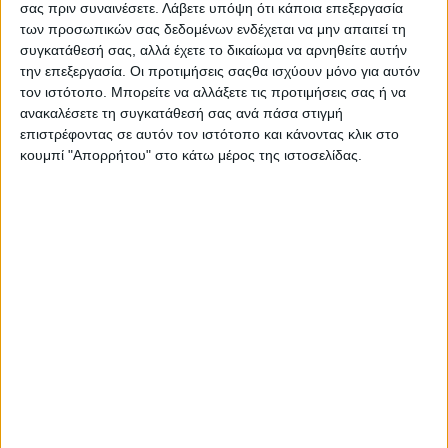
Τι είναι η Katheti, από πότε υφίσταται και για ποιο λόγο
σας πριν συναινέσετε.
Λάβετε υπόψη ότι κάποια επεξεργασία
δημιουργήθηκε;
των προσωπικών σας δεδομένων ενδέχεται να μην απαιτεί τη
συγκατάθεσή σας, αλλά έχετε το δικαίωμα να αρνηθείτε αυτήν
Η Καθετή (katheti.gr) είναι ένας εκπαιδευτικός και πολιτιστικός
την επεξεργασία. Οι προτιμήσεις σαςθα ισχύουν μόνο για αυτόν
μη κερδοσκοπικός φορέας για τη βιώσιμη ανάπτυξη εν
τον ιστότοπο. Μπορείτε να αλλάξετε τις προτιμήσεις σας ή να
ανακαλέσετε τη συγκατάθεσή σας ανά πάσα στιγμή
πρώτοις της περιοχής δραστηριοποίησής του, δηλαδή των
επιστρέφοντας σε αυτόν τον ιστότοπο και κάνοντας κλικ στο
Δήμων Τροιζηνίας-Μεθάνων και Πόρου. Ωστόσο μέσω της
κουμπί "Απορρήτου" στο κάτω μέρος της ιστοσελίδας.
δημιουργίας και της μετάδοσης καλών πρακτικών φιλοδοξεί να
συμβάλει κατά το δυνατόν στην αναζωογόνηση της ελληνικής
επαρχίας γενικότερα. Βασικός στόχος της είναι να προσφέρει
ερεθίσματα, αλλά και να αξιοποιεί δεξιότητες στους νέους και
στον ευρύτερο πληθυσμό έτσι ώστε να μην αισθάνονται
αναγκασμένοι να φεύγουν προς τα αστικά κέντρα ή το
εξωτερικό για περισσότερες ευκαιρίες και για να
πραγματοποιήσουν τα όνειρά τους.
Πόσα
είναι τα
μέλη της;
Πρόκειται