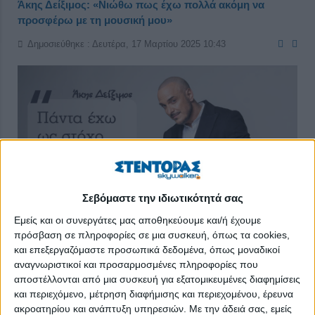
Άκης Δείξιμος: «Νιώθω πως έχω πολλά ακόμη να
προσφέρω με τη μουσική μου»
Δημοσιεύθηκε : Δευτέρα, 17 Μαρτίου 2025 10:43
Σεβόμαστε την ιδιωτικότητά σας
Εμείς και οι συνεργάτες μας αποθηκεύουμε και/ή έχουμε
πρόσβαση σε πληροφορίες σε μια συσκευή, όπως τα cookies,
και επεξεργαζόμαστε προσωπικά δεδομένα, όπως μοναδικοί
αναγνωριστικοί και προσαρμοσμένες πληροφορίες που
αποστέλλονται από μια συσκευή για εξατομικευμένες διαφημίσεις
Παρόλο που η ενασχόλησή του με τα κοινά στον Δήμο
και περιεχόμενο, μέτρηση διαφήμισης και περιεχομένου, έρευνα
Μοσχάτου-Ταύρου τον κρατά διαρκώς προσηλωμένο στο έργο
ακροατηρίου και ανάπτυξη υπηρεσιών.
Με την άδειά σας, εμείς