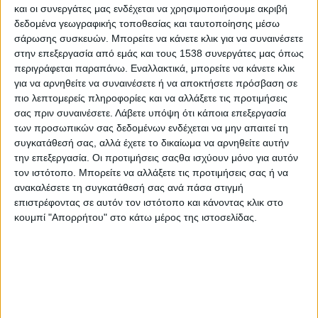
του για τους συνδημότες του, ο αγαπημένος σε όλους μας
και οι συνεργάτες μας ενδέχεται να χρησιμοποιήσουμε ακριβή
δεδομένα γεωγραφικής τοποθεσίας και ταυτοποίησης μέσω
συνθέτης και τραγουδιστής Άκης Δείξιμος υπηρετεί το ίδιο επάξια
σάρωσης συσκευών. Μπορείτε να κάνετε κλικ για να συναινέσετε
την αγάπη του για τη μουσική. Ιδιαίτερα ταλαντούχος και με
στην επεξεργασία από εμάς και τους 1538 συνεργάτες μας όπως
μοναδικά μουσικά ακούσματα που τον επηρέασαν από μικρή
περιγράφεται παραπάνω. Εναλλακτικά, μπορείτε να κάνετε κλικ
ηλικία, συνεχίζει τη μουσική του πορεία με μεγάλη επιτυχία.
για να αρνηθείτε να συναινέσετε ή να αποκτήσετε πρόσβαση σε
πιο λεπτομερείς πληροφορίες και να αλλάξετε τις προτιμήσεις
Τον ευχαριστούμε για τη συνέντευξη που παραχώρησε στο
σας πριν συναινέσετε.
Λάβετε υπόψη ότι κάποια επεξεργασία
stentoras
.
gr
.
των προσωπικών σας δεδομένων ενδέχεται να μην απαιτεί τη
συγκατάθεσή σας, αλλά έχετε το δικαίωμα να αρνηθείτε αυτήν
Κύριε Δείξιμε, προέρχεστε από περιβάλλον με μουσικά
την επεξεργασία. Οι προτιμήσεις σαςθα ισχύουν μόνο για αυτόν
ακούσματα. Σας έδωσε αυτό την ώθηση ώστε να
τον ιστότοπο. Μπορείτε να αλλάξετε τις προτιμήσεις σας ή να
ασχοληθείτε με τη μουσική;
ανακαλέσετε τη συγκατάθεσή σας ανά πάσα στιγμή
επιστρέφοντας σε αυτόν τον ιστότοπο και κάνοντας κλικ στο
Από πολύ μικρός κατάλαβα πως το επάγγελμά μου θα είχε
κουμπί "Απορρήτου" στο κάτω μέρος της ιστοσελίδας.
σχέση με τη μουσική. Σίγουρα το οικογενειακό περιβάλλον
συνέβαλε σημαντικά στο να αγαπήσω τη μουσική. Είχα ως
πρότυπο τον θείο μου, τον Αντώνη Βαρδή, και μαζί με τον
αδερφό μου, τον Κώστα Δόξα και τον ξάδερφό μου, Γιάννη
Βαρδή, παρακολουθούσαμε τη δουλειά του. Ήταν έμπνευση
για εμένα η συναναστροφή μαζί του. Στη συνέχεια αγάπησα