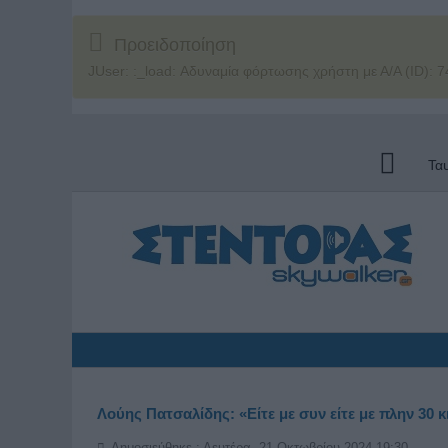
Προειδοποίηση
JUser: :_load: Αδυναμία φόρτωσης χρήστη με Α/Α (ID): 7
Τα
Λούης Πατσαλίδης: «Είτε με συν είτε με πλην 30 κι
Δημοσιεύθηκε : Δευτέρα, 21 Οκτωβρίου 2024 19:30