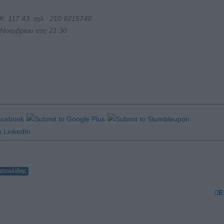
: 117 43, τηλ.: 210 9215740
 Νοεμβρίου στις 21:30
ατσαλίδης
Ε