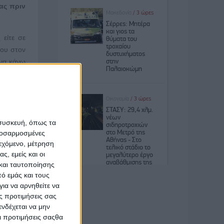
ας πριν
 είτε σε
που στον
 να κάνω
 μικρός,
 συσκευή, όπως τα
υν ένας
προσαρμοσμένες
αι πριν,
ιεχόμενο, μέτρηση
ς, εμείς και οι
και ταυτοποίησης
ό εμάς και τους
ια να αρνηθείτε να
ροσωπικά
ς προτιμήσεις σας
α, οπότε
νδέχεται να μην
ό του.
Οι προτιμήσεις σαςθα