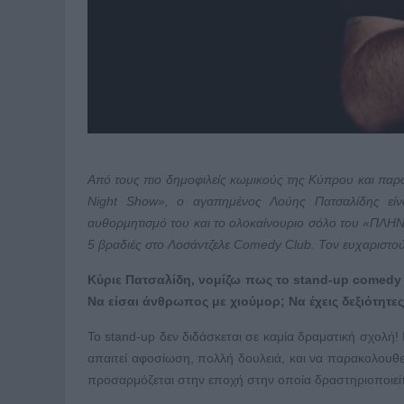
Από τους πιο δημοφιλείς κωμικούς της Κύπρου και π
Night Show», ο αγαπημένος Λούης Πατσαλίδης είνα
αυθορμητισμό του και το ολοκαίνουριο σόλο του «ΠΛΗΝ 3
5 βραδιές στο Λοσάντζελε
Comedy
Club
. Τον ευχαριστο
Κύριε Πατσαλίδη, νομίζω πως τo stand-up comedy ε
Να είσαι άνθρωπος με χιούμορ; Να έχεις δεξιότητε
To stand-up δεν διδάσκεται σε καμία δραματική σχολή!
απαιτεί αφοσίωση, πολλή δουλειά, και να παρακολουθεί
προσαρμόζεται στην εποχή στην οποία δραστηριοποιείτα