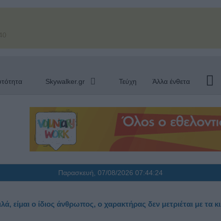
40
υτότητα
Skywalker.gr
Τεύχη
Άλλα ένθετα
Παρασκευή, 07/08/2026
07:44:25
λά, είμαι ο ίδιος άνθρωπος, ο χαρακτήρας δεν μετριέται με τα κ