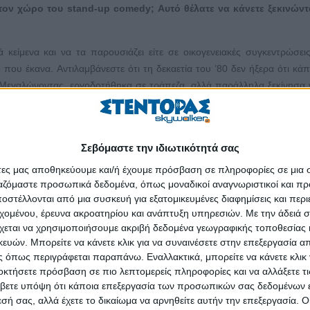
ον χώρο του stand-up comedy; Αυτό θέλατε να κάνετε ξεκινώντ
κείμενα και να τα παρουσιάζει είτε σε οικογενειακές συγκεντρώσεις
ό που έκανα. Αντιλαμβάνεστε ότι τη δεκαετία του ’80 δεν ήξερα ότι κά
 Μεγαλώνοντας, εργοδοτήθηκα σε τράπεζα, αλλά παράλληλα ξεκίνησα
ραπεζικός, πήρα την απόφαση να αφοσιωθώ σε αυτό που αγαπούσα από
ι αυτή η επιλογή σας;
Σεβόμαστε την ιδιωτικότητά σας
άτες μας αποθηκεύουμε και/ή έχουμε πρόσβαση σε πληροφορίες σε μια
αι τραπεζικός υπάλληλος υψηλά αμειβόμενος και απλά θα ήμο
ργαζόμαστε προσωπικά δεδομένα, όπως μοναδικοί αναγνωριστικοί και 
τεύεις στις δυνάμεις σου, δεν φτάνει μόνο αυτό βέβαια, όπως είπα κ
στέλλονται από μια συσκευή για εξατομικευμένες διαφημίσεις και περ
εχομένου, έρευνα ακροατηρίου και ανάπτυξη υπηρεσιών.
Με την άδειά σα
χεται να χρησιμοποιήσουμε ακριβή δεδομένα γεωγραφικής τοποθεσίας 
 βρει ανταπόκριση στο κοινό;
ών. Μπορείτε να κάνετε κλικ για να συναινέσετε στην επεξεργασία απ
 όπως περιγράφεται παραπάνω. Εναλλακτικά, μπορείτε να κάνετε κλικ γ
ρατηρητικότητα της καθημερινότητας. Πράγματα που είτε βιώνω εγώ π
οκτήσετε πρόσβαση σε πιο λεπτομερείς πληροφορίες και να αλλάξετε τι
κηνή, πάντα με το στοιχείο της υπερβολής που χαρακτηρίζει τη σάτιρ
βετε υπόψη ότι κάποια επεξεργασία των προσωπικών σας δεδομένων ε
ω, γιατί είτε τα πέρασε ο ίδιος είτε τα είδε να συμβαίνουν στον περίγυρ
εσή σας, αλλά έχετε το δικαίωμα να αρνηθείτε αυτήν την επεξεργασία. 