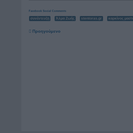
Facebook Social Comments
συνέντευξη
Άλμα Ζωής
stentoras.gr
καρκίνος μαστ
Προηγούμενο