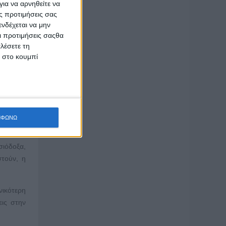
ια να αρνηθείτε να
ς προτιμήσεις σας
ς σωστές
νδέχεται να μην
τι είναι
Οι προτιμήσεις σαςθα
λέσετε τη
μέρος σε
κ στο κουμπί
ου έχουν
οληπτικό
υγμένες
όπο της
ΜΦΩΝΩ
ισιόδοξα,
στούν, η
νικότερη
εις στην