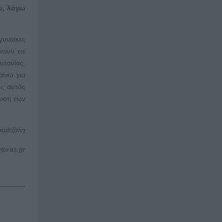
υ, λόγω
γυναίκες
ένουν σε
υτανίας,
αίνω για
ος αυτός
μωση των
κρίτζαλη
ntoras
.
gr