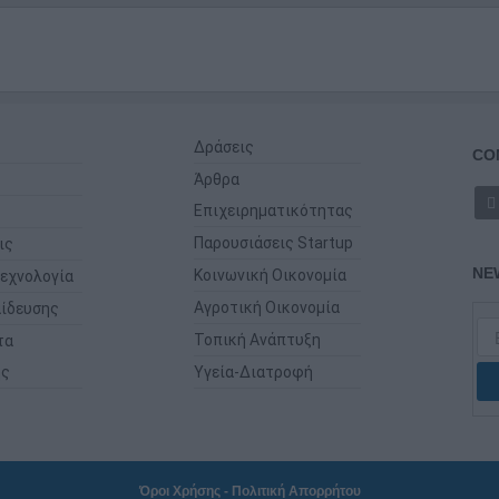
Δράσεις
CO
Άρθρα
Επιχειρηματικότητας
Παρουσιάσεις Startup
ις
NE
Κοινωνική Οικονομία
εχνολογία
Αγροτική Οικονομία
ίδευσης
Τοπική Ανάπτυξη
τα
ης
Υγεία-Διατροφή
Όροι Χρήσης
-
Πολιτική Απορρήτου