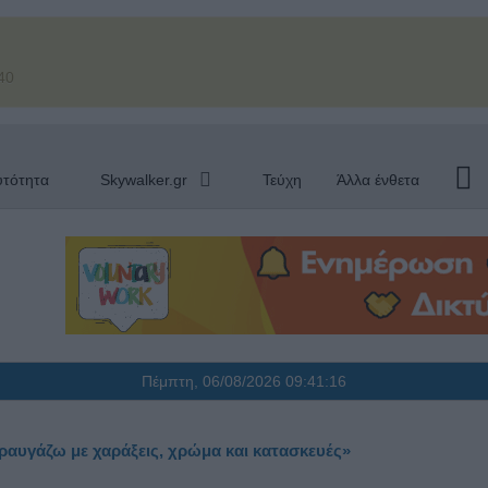
40
υτότητα
Skywalker.gr
Τεύχη
Άλλα ένθετα
Πέμπτη, 06/08/2026
09:41:17
ραυγάζω με χαράξεις, χρώμα και κατασκευές»