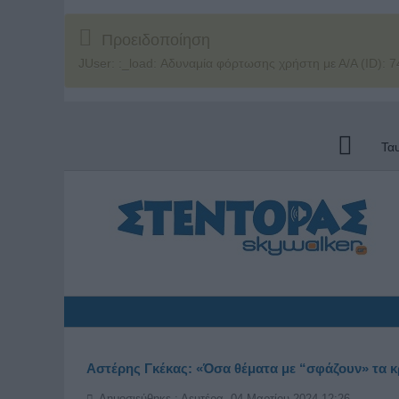
Προειδοποίηση
JUser: :_load: Αδυναμία φόρτωσης χρήστη με Α/Α (ID): 7
Τα
Αστέρης Γκέκας: «Όσα θέματα με “σφάζουν» τα κ
Δημοσιεύθηκε : Δευτέρα, 04 Μαρτίου 2024 12:26