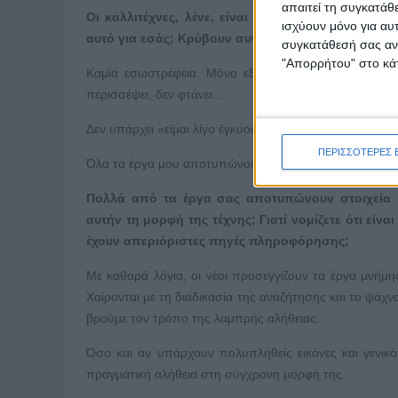
απαιτεί τη συγκατάθ
Οι καλλιτέχνες, λένε, είναι ιδιαίτερα εσωστρεφε
ισχύουν μόνο για αυ
αυτό για εσάς; Κρύβουν συναισθήματα τα έργα σας
συγκατάθεσή σας ανά
"Απορρήτου" στο κάτ
Καμία εσωστρέφεια. Μόνο εξωστρέφεια με επικό τρό
περισσέψει, δεν φτάνει…
Δεν υπάρχει «είμαι λίγο έγκυος», μόνο αληθινή γλώσσα,
ΠΕΡΙΣΣΟΤΕΡΕΣ 
Όλα τα έργα μου αποτυπώνουν συναισθήματα, συνήθως ο
Πολλά από τα έργα σας αποτυπώνουν στοιχεία ι
αυτήν τη μορφή της τέχνης; Γιατί νομίζετε ότι εί
έχουν απεριόριστες πηγές πληροφόρησης;
Με καθαρά λόγια, οι νέοι προσεγγίζουν τα έργα μνήμης
Χαίρονται με τη διαδικασία της αναζήτησης και το ψάχ
βρούμε τον τρόπο της λαμπρής αλήθειας.
Όσο και αν υπάρχουν πολυπληθείς εικόνες και γενικό
πραγματική αλήθεια στη σύγχρονη μορφή της.