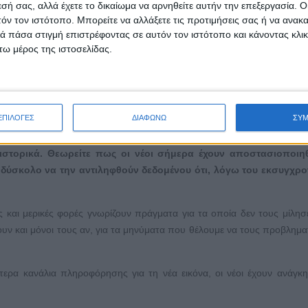
εσή σας, αλλά έχετε το δικαίωμα να αρνηθείτε αυτήν την επεξεργασία. 
ίς άνθρωποι και προτιμούν να εκφράζονται μέσω της τέχνης τους.
τόν τον ιστότοπο. Μπορείτε να αλλάξετε τις προτιμήσεις σας ή να ανακα
;
 πάσα στιγμή επιστρέφοντας σε αυτόν τον ιστότοπο και κάνοντας κλι
ω μέρος της ιστοσελίδας.
πο, με υπερβολές, ακόμα και με φλυαρία για θέματα που πιστεύω.
 καθάρια διάθεση και επιθετική επιμονή.
ΕΠΙΛΟΓΕΣ
ΔΙΑΦΩΝΩ
ΣΥ
ργής και θυμού για ό,τι άδικο αναπνέει.
στορικά. Θεωρείτε πως οι νέοι σήμερα έχουν αποστασιοποιη
ναι δύσκολο να την αντιληφθούν δεδομένου ότι, λόγω του εκσυγχρ
 και μερικές φορές γνωρίζουν πράγματα για τα οποία δεν τους μίλησε
νουν και μόνοι τους αν, για τα μηνύματα που θέλουμε να τους προβλημα
τερα κανάλια πληροφόρησης για τη νέα εικόνα, οι νέοι έχουν ανάγκη