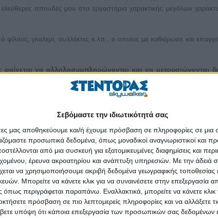
ι ελεύθερες σπουδές μου στα εργαστήρια χαρακτικής μεγάλων χαρακτ
ό φίλους, γκαλερί, συλλέκτες κ.λπ., ο οποίος με καθιέρωσε και επαγγε
νες φαίνεται να αλληλοσυμπληρώνονται και να μετουσιώνονται δ
νούνται σε εικαστικές εκθέσεις όχι μόνο στην Ελλάδα αλλά 
ις συνομιλητών γύρω από θέματα που απασχολούν τα έργα μου. Για μέ
Σεβόμαστε την ιδιωτικότητά σας
 επικοινωνία μου με το κοινό, τόσο με το εγχώριο όσο και με το διεθ
άτες μας αποθηκεύουμε και/ή έχουμε πρόσβαση σε πληροφορίες σε μια
ι της δράσης μου από τα δύο μου εργαστήρια στον Βόλο και στο Παρίσ
ργαζόμαστε προσωπικά δεδομένα, όπως μοναδικοί αναγνωριστικοί και 
στέλλονται από μια συσκευή για εξατομικευμένες διαφημίσεις και περ
εχομένου, έρευνα ακροατηρίου και ανάπτυξη υπηρεσιών.
Με την άδειά σα
χεται να χρησιμοποιήσουμε ακριβή δεδομένα γεωγραφικής τοποθεσίας 
, η επανάσταση, η διεύρυνση της λεωφόρου αισιοδοξίας, η δύναμη των
ών. Μπορείτε να κάνετε κλικ για να συναινέσετε στην επεξεργασία απ
θέματα με «σφάζουν» τα κραυγάζω με χαράξεις, χρώμα και κατασκε
 όπως περιγράφεται παραπάνω. Εναλλακτικά, μπορείτε να κάνετε κλικ γ
 –σε μεγάλη έκταση στην πατρίδα μου τα τελευταία 51 χρόνια– και ό
οκτήσετε πρόσβαση σε πιο λεπτομερείς πληροφορίες και να αλλάξετε τι
ιφομαχώ εναντίον του ψεύτικου, του μέτριου, του προσκυνημένου.
βετε υπόψη ότι κάποια επεξεργασία των προσωπικών σας δεδομένων ε