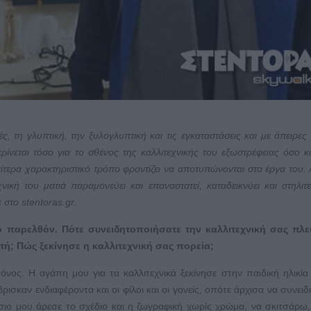
, τη γλυπτική, την ξυλογλυπτική και τις εγκαταστάσεις και με άπειρες 
ρίνεται τόσο για το σθένος της καλλιτεχνικής του εξωστρέφειας όσο κα
ίτερα χαρακτηριστικό τρόπο φροντίζει να αποτυπώνονται στα έργα του. 
νική του ματιά παραμονεύει και επαναστατεί, καταδεικνύει και στηλιτε
ε στο
stentoras
.gr.
ο παρελθόν. Πότε συνειδητοποιήσατε την καλλιτεχνική σας πλε
ή; Πώς ξεκίνησε η καλλιτεχνική σας πορεία;
νος. Η αγάπη μου για τα καλλιτεχνικά ξεκίνησε στην παιδική ηλικία
βρισκαν ενδιαφέροντα και οι φίλοι και οι γονείς, οπότε άρχισα να συνει
σιο μου άρεσε το σχέδιο και η ζωγραφική χωρίς χρώμα, να σκιτσάρω,