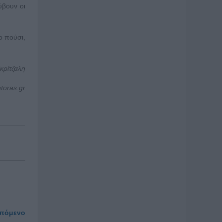
ύβουν οι
ο πούσι,
κρίτζαλη
ntoras
.
gr
πόμενο