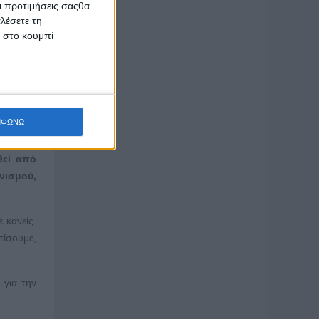
Οι προτιμήσεις σαςθα
 Ισχύει
λέσετε τη
κ στο κουμπί
 Άμα δεν
ΜΦΩΝΩ
θεί από
ονισμού,
 κανείς.
τίσουμε,
 για την