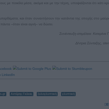
 τους με ποικίλα μέσα, ακόμα και με την τέχνη, υποψιάζονται ότι κάτι κρ
α μπερδέματα, και όταν συναντήσουν την κατάντια της εποχής στο μαύρ
 πάντα –όταν είναι αγνή– να δώσει.
Συνέντευξη-επιμέλεια: Κατερίνα Γ
Δ/ντρια Σύνταξης,
ste
s.gr
Αστέρης Γκέκας
ξυλογλυπτική
γλυπτική
Ε