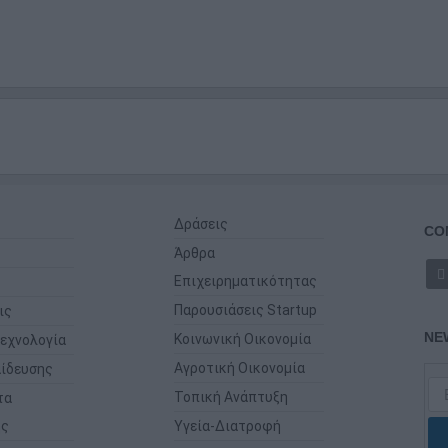
Δράσεις
CO
Άρθρα
Επιχειρηματικότητας
Παρουσιάσεις Startup
ις
NE
Κοινωνική Οικονομία
εχνολογία
Αγροτική Οικονομία
ίδευσης
Τοπική Ανάπτυξη
τα
ης
Υγεία-Διατροφή