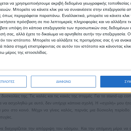
 μπορεί να οδηγώ και να ηχογραφήσω κάτι που θα σκεφτώ. Προσπαθώ 
χεται να χρησιμοποιήσουμε ακριβή δεδομένα γεωγραφικής τοποθεσίας 
αψίματος, ακόμη και αν το υλικό που θα αναπαραγάγω δεν το χρησιμ
ών. Μπορείτε να κάνετε κλικ για να συναινέσετε στην επεξεργασία απ
σα να έρθει να σου δώσει την έμπνευση. Αυτό είναι κάτι που σπάνια συ
 όπως περιγράφεται παραπάνω. Εναλλακτικά, μπορείτε να κάνετε κλικ γ
οκτήσετε πρόσβαση σε πιο λεπτομερείς πληροφορίες και να αλλάξετε τι
 και συστηματική δουλειά.
βετε υπόψη ότι κάποια επεξεργασία των προσωπικών σας δεδομένων ε
ι, κατά τη γνώμη σας, ταλέντο;
εσή σας, αλλά έχετε το δικαίωμα να αρνηθείτε αυτήν την επεξεργασία. 
τόν τον ιστότοπο. Μπορείτε να αλλάξετε τις προτιμήσεις σας ή να ανακα
στεύω ότι, αν κάποιος έχει ταλέντο, μπορεί να τα καταφέρει και, αν δεν έ
 πάσα στιγμή επιστρέφοντας σε αυτόν τον ιστότοπο και κάνοντας κλι
α κάνεις, την επιμονή και την υπομονή, την εξάσκηση και τη δου
ω μέρος της ιστοσελίδας.
ου. Δεν είναι λίγες οι φορές που συνεργάστηκα με ανθρώπους που, αν κ
εψαν πολύ διέπρεψαν.
ας πορεία; Υπήρξαν άνθρωποι ή συνεργασίες που σας στεναχ
ΕΠΙΛΟΓΕΣ
ΔΙΑΦΩΝΩ
ΣΥ
ς δυσκολίες της. Τις καλές και τις κακές της στιγμές. Για το stand-up c
α να ασχοληθώ με αυτό, δεν υπήρχε κάποια σχολή. Η «σχολή» μου ήτ
 μου στο κοινό. Μέχρι να γίνεις καλός, περνάς μια δύσκολη περίοδο
τυχίες.
 να διαχειρίζεται την απόρριψη του κόσμου. Και την επόμενη μέρα να α