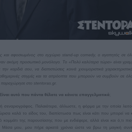
νος και αφοσιωμένος στο εγχώριο
stand
-
up
comedy
, ο αγαπητός σε ό
έναν ακόμη προσωπικό μονόλογο. Το «Πολύ καλύτερα τώρα» είναι γραμ
την καρδιά σου, να διαπιστώσεις κοινά χιουμοριστικά χαρακτηριστικ
 καθημερινές στιγμές και τα απρόοπτα που μπορούν να συμβούν σε όλ
ου παραχώρησε στο
stentoras
.
gr
.
 Είναι αυτό που πάντα θέλατε να κάνετε επαγγελματικά
;
ή σεναριογράφος. Παλαιότερα, άλλωστε, η φόρμα με την οποία λειτο
ρισα καλά το είδος του, διαπίστωσα πως είναι κάτι που μπορεί να κ
ό κομμάτι της παρουσίασης που με ενδιέφερε, αλλά είναι και ό,τι πιο
 Μέσα μου, μου πήρε αρκετά χρόνια ώστε να βρω τη μαγική συντ