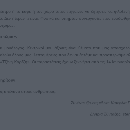
θέατρο ή το καφέ ή τον χώρο όπου πήγαινες να ζητήσεις να φιλοξεν
. Δεν ήξεραν τι είναι. Φυσικά και υπήρξαν συνεργασίες που ευοδώθη
ροχωράς.
ρα τώρα».
υ μονόλογος. Κεντρικοί μου άξονες είναι θέματα που μας απασχολ
ολούν όλους μας, λεπτομέρειες που δεν συζητάμε και προσπερνάμε α
Τζένη Καρέζη». Οι παραστάσεις έχουν ξεκινήσει από τις 14 Ιανουαρίο
τηρίζουν.
τός απέναντι στους ανθρώπους.
Συνέντευξη-επιμέλεια: Κατερίνα Γ
Δ/ντρια Σύνταξης, ste