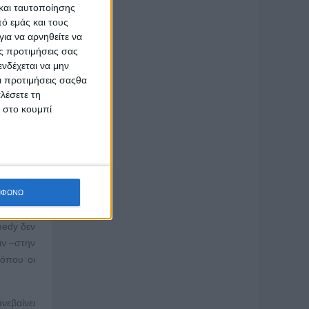
να είμαι
και ταυτοποίησης
οποιήσω.
ό εμάς και τους
μβαίνει.
ια να αρνηθείτε να
ς προτιμήσεις σας
νδέχεται να μην
Οι προτιμήσεις σαςθα
λέσετε τη
χει, όχι.
κ στο κουμπί
λειά που
αι είχαν
ώρησαν;
ΜΦΩΝΩ
omedy δεν
αν –στην
 όπου οι
νεβαίνει