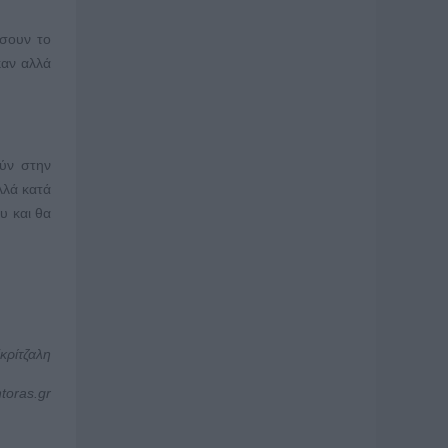
ήσουν το
καν αλλά
ούν στην
λλά κατά
υ και θα
κρίτζαλη
ntoras.gr