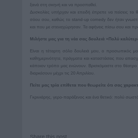
ξανά στη σκηνή και να προσπαθεί.
Δυσκολίες υπήρχαν και επειδή έπρεπε να πείσεις το 
σόου σου, καθώς το stand-up comedy δεν ήταν γνωστό
και που με στεναχώρησαν. Τα αφήνεις πίσω σου και π
Μιλήστε μας για τη νέα σας δουλειά «Πολύ καλύτε
Είναι η τέταρτη σόλο δουλειά μου, ο προσωπικός μο
καθημερινότητα, πράγματα και καταστάσεις που απασχ
κάποιον τρόπο μας ενώνουν. Βρισκόμαστε στο θέατρο «
διαρκέσουν μέχρι τις 20 Απριλίου.
Πείτε μας τρία επίθετα που θεωρείτε ότι σας χαρακ
Γκρινιάρης, γερο-παράξενος και ένα θετικό: πολύ σωσ
Share this post