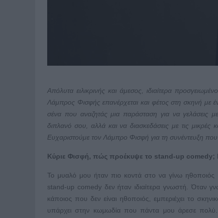
Απόλυτα ειλικρινής και άμεσος, ιδιαίτερα προσγειωμέ
Λάμπρος Φισφής επανέρχεται και φέτος στη σκηνή με 
σένα που αναζητάς μια παράσταση για να γελάσεις με 
διπλανό σου, αλλά και να διασκεδάσεις με τις μικρές
Ευχαριστούμε τον Λάμπρο Φισφή για τη συνέντευξη π
Κύριε Φισφή, πώς προέκυψε το
stand
-
up
comedy
;
Το μυαλό μου ήταν πιο κοντά στο να γίνω ηθοποιός 
stand-up comedy δεν ήταν ιδιαίτερα γνωστή. Όταν γνώ
κάποιος που δεν είναι ηθοποιός, εμπεριέχει το σκηνικ
υπάρχει στην κωμωδία που πάντα μου άρεσε πολύ.