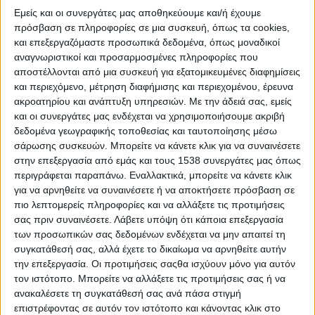
ομιλία, την όραση και την κίνηση. Μιλώντας της όμως
Εμείς και οι συνεργάτες μας αποθηκεύουμε και/ή έχουμε
καταλαβαίνεις πως, παρά τα όσα έχει βιώσει, δεν χάνει το
πρόσβαση σε πληροφορίες σε μια συσκευή, όπως τα cookies,
χιούμορ της και συνεχίζει, με πίστη στον εαυτό της, να
και επεξεργαζόμαστε προσωπικά δεδομένα, όπως μοναδικοί
αναγνωριστικοί και προσαρμοσμένες πληροφορίες που
προσπαθεί να προσαρμόσει τις δυσκολίες της σε μια
αποστέλλονται από μια συσκευή για εξατομικευμένες διαφημίσεις
καθημερινότητα που δεν θα την εμποδίζει να κάνει
και περιεχόμενο, μέτρηση διαφήμισης και περιεχομένου, έρευνα
πραγματικότητα αυτό που αγαπά. Είναι θαρραλέα, είναι
ακροατηρίου και ανάπτυξη υπηρεσιών.
Με την άδειά σας, εμείς
ειλικρινής, είναι αξιόλογος άνθρωπος και κωμικός. Το όνομα της
και οι συνεργάτες μας ενδέχεται να χρησιμοποιήσουμε ακριβή
Κατερίνας Βρανά
είναι συνώνυμο της τέχνης του
stand
up
δεδομένα γεωγραφικής τοποθεσίας και ταυτοποίησης μέσω
comedy
. Η Κατερίνα Βρανά επιστρέφει ως «Ντερμπεντέρισσα»
σάρωσης συσκευών. Μπορείτε να κάνετε κλικ για να συναινέσετε
την Πέμπτη 21 Σεπτεμβρίου στην Αθήνα, στο
Lunar
Space
.
στην επεξεργασία από εμάς και τους 1538 συνεργάτες μας όπως
περιγράφεται παραπάνω. Εναλλακτικά, μπορείτε να κάνετε κλικ
Κυρία Βρανά, μετά την επιτυχία της παράστασης
για να αρνηθείτε να συναινέσετε ή να αποκτήσετε πρόσβαση σε
«Ντερμπεντέρισσα» στο θέατρο «Αργώ», επιστρέφετε
πιο λεπτομερείς πληροφορίες και να αλλάξετε τις προτιμήσεις
σας πριν συναινέσετε.
Λάβετε υπόψη ότι κάποια επεξεργασία
δριμύτερη με την καλοκαιρινή της εκδοχή. Πείτε μας λίγα
των προσωπικών σας δεδομένων ενδέχεται να μην απαιτεί τη
λόγια για αυτή.
συγκατάθεσή σας, αλλά έχετε το δικαίωμα να αρνηθείτε αυτήν
την επεξεργασία. Οι προτιμήσεις σαςθα ισχύουν μόνο για αυτόν
Είναι μια χιουμοριστική σόλο παρουσίαση για όσα συμβαίνουν
τον ιστότοπο. Μπορείτε να αλλάξετε τις προτιμήσεις σας ή να
στην καθημερινότητα και τα οποία αποτυπώνονται μέσα από
ανακαλέσετε τη συγκατάθεσή σας ανά πάσα στιγμή
τη δική μου οπτική και με τον δικό μου τρόπο. Συγκεκριμένα,
επιστρέφοντας σε αυτόν τον ιστότοπο και κάνοντας κλικ στο
προσπαθώ να εκφράσω το πώς νιώθω ύστερα από πέντ’ έξι