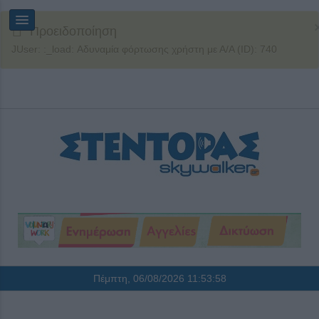
Προειδοποίηση
JUser: :_load: Αδυναμία φόρτωσης χρήστη με Α/Α (ID): 740
Πέμπτη, 06/08/2026
11:53:58