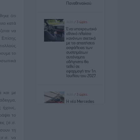
θηκε ότι
νια κατά
ζεται να
. Επίσης
 πολλούς
ρουμε το
ροσωπικά
ά και με
άδειγμα,
ς ήχους,
ράψει το
ις (σ.σ.
ήσουν τη
σ.σ. να