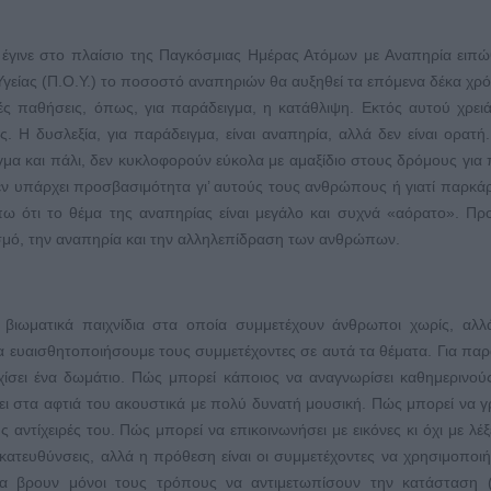
έγινε στο πλαίσιο της Παγκόσμιας Ημέρας Ατόμων με Αναπηρία ειπώ
είας (Π.Ο.Υ.) το ποσοστό αναπηριών θα αυξηθεί τα επόμενα δέκα χρό
κές παθήσεις, όπως, για παράδειγμα, η κατάθλιψη. Εκτός αυτού χρειά
. Η δυσλεξία, για παράδειγμα, είναι αναπηρία, αλλά δεν είναι ορατή
γμα και πάλι, δεν κυκλοφορούν εύκολα με αμαξίδιο στους δρόμους για
δεν υπάρχει προσβασιμότητα γι’ αυτούς τους ανθρώπους ή γιατί παρκά
πω ότι το θέμα της αναπηρίας είναι μεγάλο και συχνά «αόρατο». Π
ισμό, την αναπηρία και την αλληλεπίδραση των ανθρώπων.
ια βιωματικά παιχνίδια στα οποία συμμετέχουν άνθρωποι χωρίς, αλλ
 ευαισθητοποιήσουμε τους συμμετέχοντες σε αυτά τα θέματα. Για παρ
ίσει ένα δωμάτιο. Πώς μπορεί κάποιος να αναγνωρίσει καθημερινού
χει στα αφτιά του ακουστικά με πολύ δυνατή μουσική. Πώς μπορεί να γ
αντίχειρές του. Πώς μπορεί να επικοινωνήσει με εικόνες κι όχι με λέξε
κατευθύνσεις, αλλά η πρόθεση είναι οι συμμετέχοντες να χρησιμοποι
να βρουν μόνοι τους τρόπους να αντιμετωπίσουν την κατάσταση (