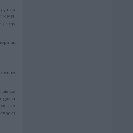
εργατικό
Σ.Κ.Ε.Π.
ς με την
άτομα με
ε ότι τα
ηρία και
ώτη χώρα
 και στο
ναπηρία)