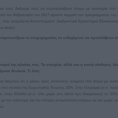
 να τους δείξουμε πώς να συμπεριλάβουν άτομα με αναπηρία στο 
. Aπό τον Φεβρουάριο του 2017 είμαστε κομμάτι του προγράμματος του 
), που ονομάζεται Αποτυπώματα: Διαδραστικά Εργαστήρια Εξοικείωση
με ακόμη.
αντιμετωπίζουν οι επιχειρηματίες το ενδεχόμενο να προσλάβουν 
αρό της ηλικίας σας. Τα στοιχεία, αλλά και η κοινή αίσθηση, λέν
ουν δουλειά. Τι λέτε;
ostat δείχνουν ότι ο μέσος όρος απόκλισης ανάμεσα στα άτομα με αναπ
ναι στο σύνολο της Ευρωπαϊκής Ένωσης 20%. Στην Ουγγαρία (σ.σ. πρ
%, στην Ελλάδα (σ.σ. 14η χώρα στη λίστα των διακρίσεων) το 23%
 με την καλύτερη και την ισότιμη αντιμετώπιση ατόμων με και χωρίς α
ων.