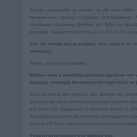
Έχουμε συνεργαστεί με εταιρίες σε μία προσπάθεια
δυναμικό τους, κάνουμε τις δράσεις, τα παιχνίδια μας
(Σύνδεσμος Κοινωνικής Ευθύνης για Παιδιά και Νέους
Αναπηρία. Νομική υπόσταση όμως ως Μ.Κ.Ο. δεν έχου
Από την επαφή σας με εταιρίες, πώς νομίζετε ότι 
αναπηρία;
Θετικά, υπάρχει ανταπόκριση.
Μάλλον αυτή η αισιόδοξη αντίληψη οφείλεται στο νε
άτομα με αναπηρία δυσκολεύονται πάρα πολύ να βρ
Ίσως να είναι κι έτσι όπως το λέτε. Στοιχεία της Eur
αυτά που δεν έχουν αναπηρία στον χώρο εργασίας εί
στη λίστα των διακρίσεων) η απόκλιση φτάνει το 37
Λουξεμβούργο (τελευταία στη λίστα των διακρίσεων και
μόλις το 2%. Είναι σίγουρα θέμα (κοινωνικών) αντιλήψε
Υπάρχει ανταπόκριση στις δράσεις σας;