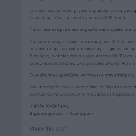
Ευτυχώς έχουμε πολύ μεγάλη συμμετοχή στα εργαστήριά
έχουν συμμετάσχει περισσότερα από 4.000 άτομα.
Ποια είναι τα άμεσα και τα μελλοντικά σχέδια του L
Να αποκτήσουμε νομική υπόσταση ως Μ.Κ.Ο. ώστε 
συνεργαστούμε με περισσότερες εταιρίες, φορείς και ορ
ένας όρος, ο οποίος έχει ευτυχώς καταργηθεί. Έλεγαν «
φοράω φακούς επαφής. Είναι μία ειδική ανάγκη. Αυτό τι 
Εννοείτε πως χρειάζεται να πάψει ο στιγματισμός;
Δεν υποστηρίζω πως είμαστε ειδικοί σε θέματα αναπηρί
οι άλλοι και απλώς κάνουν τα πράγματα με διαφορετικό τ
Κυβέλη Χατζηζήση,
Δημοσιογράφος – «Στέντορας»
Share this post