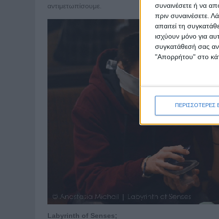
συναινέσετε ή να απ
αντιμετωπίσουμε.
πριν συναινέσετε.
Λά
απαιτεί τη συγκατάθ
ισχύουν μόνο για αυ
συγκατάθεσή σας ανά
"Απορρήτου" στο κάτ
ΠΕΡΙΣΣΟΤΕΡΕΣ 
Labyrinth of Senses;