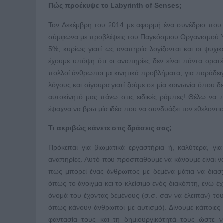
Πώς προέκυψε το Labyrinth of Senses;
Τον Δεκέμβρη του 2014 με αφορμή ένα συνέδριο που 
σύμφωνα με προβλέψεις του Παγκόσμιου Οργανισμού Υγ
5%, κυρίως γιατί ως αναπηρία λογίζονται και οι ψυχι
έχουμε υπόψη ότι οι αναπηρίες δεν είναι πάντα ορατές
πολλοί άνθρωποι με κινητικά προβλήματα, για παράδει
λόγους και σίγουρα γιατί ζούμε σε μία κοινωνία όπου 
αυτοκίνητό μας πάνω στις ειδικές ράμπες! Θέλω να 
έψαχνα να βρω μία ιδέα που να συνδυάζει τον εθελοντ
Τι ακριβώς κάνετε στις δράσεις σας;
Πρόκειται για βιωματικά εργαστήρια ή, καλύτερα, γ
αναπηρίες. Αυτό που προσπαθούμε να κάνουμε είναι να
πώς μπορεί ένας άνθρωπος με δεμένα μάτια να διασχ
όπως το άνοιγμα και το κλείσιμο ενός διακόπτη, ενώ έ
όνομά του έχοντας δεμένους (σ.σ. σαν να έλειπαν) τους 
όπως κάνουν άνθρωποι με αυτισμό). Δίνουμε κάποιες 
φαντασία τους και τη δημιουργικότητά τους ώστε 