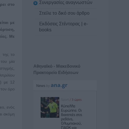
Συνεργασίες αναγνωστών
ρει στο
Στείλε το δικό σου άρθρο
ίται με
Εκδόσεις Στέντορας | e-
όρτιση,
books
ίες. Με
ς της το
 του μία
Αθηναϊκό - Μακεδονικό
στιγμής,
Πρακτορείο Ειδήσεων
Απριλίου
s) με 12
στον όρο
es, ενός
αι ακόμη