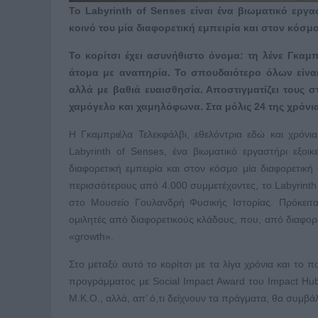
Το Labyrinth of Senses είναι ένα βιωματικό εργ
κοινό του μία διαφορετική εμπειρία και στον κόσμ
Το κορίτσι έχει ασυνήθιστο όνομα: τη λένε Γκαμπ
άτομα με αναπηρία. Το σπουδαιότερο όλων είναι ό
αλλά με βαθιά ευαισθησία. Αποστιγματίζει τους σ
χαμόγελο και χαμηλόφωνα. Στα μόλις 24 της χρόνια
Η Γκαμπριέλα Τελεκφάλβι, εθελόντρια εδώ και χρόνι
Labyrinth of Senses, ένα βιωματικό εργαστήρι εξοι
διαφορετική εμπειρία και στον κόσμο μία διαφορετική
περισσότερους από 4.000 συμμετέχοντες, το Labyrinth
στο Μουσείο Γουλανδρή Φυσικής Ιστορίας. Πρόκειται
ομιλητές από διαφορετικούς κλάδους, που, από διαφορ
«growth».
Στο μεταξύ αυτό το κορίτσι με τα λίγα χρόνια και το π
προγράμματος με Social Impact Award του Impact Hub
Μ.Κ.Ο., αλλά, απ’ ό,τι δείχνουν τα πράγματα, θα συμ