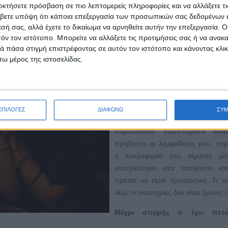
οκτήσετε πρόσβαση σε πιο λεπτομερείς πληροφορίες και να αλλάξετε τι
βετε υπόψη ότι κάποια επεξεργασία των προσωπικών σας δεδομένων ε
Η λέξη «αναπηρία» είνα
εσή σας, αλλά έχετε το δικαίωμα να αρνηθείτε αυτήν την επεξεργασία. 
τόν τον ιστότοπο. Μπορείτε να αλλάξετε τις προτιμήσεις σας ή να ανακα
φορτισμένη συναισθηματικά, έ
 πάσα στιγμή επιστρέφοντας σε αυτόν τον ιστότοπο και κάνοντας κλι
είναι;
ω μέρος της ιστοσελίδας.
Έτσι είναι. Πριν από δύο χρόνια α
ότι έχω κι εγώ μία αναπηρία: α
δώδεκα ζεύγη πλευρών έχω δεκατ
οποία βρίσκονται κοντά στον λαιμό
ΕΠΙΛΟΓΕΣ
ΔΙΑΦΩΝΩ
ΣΥ
ανακάλυψα τυχαία, γιατί ξ
παρουσίασα συμπτώματα εγκεφ
πρήζονται οι λεμφαδένες μου, περι
η κυκλοφορία του αίματός μο
νοσηλεύτηκα στα επείγοντα και
πρέπει να είμαι προσεκτική. Γι’ 
λέω, οι αναπηρίες δεν είναι (μόνο) 
Μέχρι στιγμής τι έχει πετύ