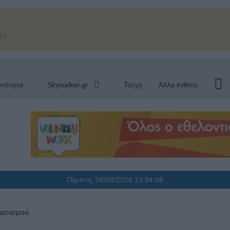
33
υτότητα
Skywalker.gr
Τεύχη
Άλλα ένθετα
Πέμπτη, 06/08/2026
19:04:10
ματισμού