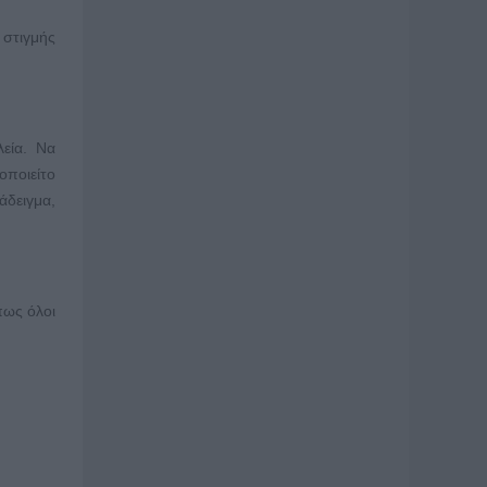
 στιγμής
εία. Να
οποιείτο
άδειγμα,
πως όλοι