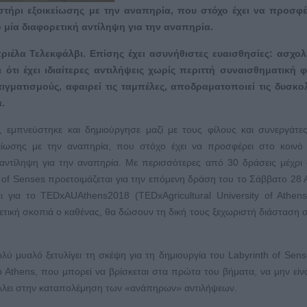
αστήρι εξοικείωσης με την αναπηρία, που στόχο έχει να προσφέ
ο μία διαφορετική αντίληψη για την αναπηρία.
ριέλα Τελεκφάλβι. Επίσης έχει ασυνήθιστες ευαισθησίες: ασχολε
τι έχει ιδιαίτερες αντιλήψεις χωρίς περιττή συναισθηματική φ
τιγματισμούς, αφαιρεί τις ταμπέλες, αποδραματοποιεί τις δυσκολ
.
α, εμπνεύστηκε και δημιούργησε μαζί με τους φίλους και συνεργάτε
κείωσης με την αναπηρία, που στόχο έχει να προσφέρει στο κοινό
 αντίληψη για την αναπηρία. Με περισσότερες από 30 δράσεις μέχρι 
 of Senses προετοιμάζεται για την επόμενη δράση του το Σάββατο 28 
 για το TEDxAUAthens2018 (TEDxAgricultural University of Athen
ετική σκοπιά ο καθένας, θα δώσουν τη δική τους ξεχωριστή διάσταση 
ολύ μυαλό ξετυλίγει τη σκέψη για τη δημιουργία του Labyrinth of Sens
 Athens, που μπορεί να βρίσκεται στα πρώτα του βήματα, να μην είν
βάλλει στην καταπολέμηση των «ανάπηρων» αντιλήψεων.