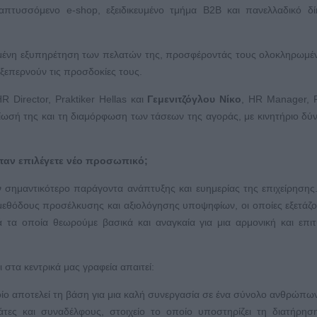
απτυσσόμενο e-shop, εξειδικευμένο τμήμα Β2Β και πανελλαδικό δί
ημένη εξυπηρέτηση των πελατών της, προσφέροντάς τους ολοκληρωμέν
 ξεπερνούν τις προσδοκίες τους.
R Director, Praktiker Hellas και
Γεμενιτζόγλου Νίκο
, HR Manager, P
λτίωσή της και τη διαμόρφωση των τάσεων της αγοράς, με κινητήριο δύ
ταν επιλέγετε νέο προσωπικό;
 σημαντικότερο παράγοντα ανάπτυξης και ευημερίας της επιχείρησης.
ό μεθόδους προσέλκυσης και αξιολόγησης υποψηφίων, οι οποίες εξετάζ
ά τα οποία θεωρούμε βασικά και αναγκαία για μια αρμονική και επι
στα κεντρικά μας γραφεία απαιτεί:
οίο αποτελεί τη βάση για μια καλή συνεργασία σε ένα σύνολο ανθρώπω
άτες και συναδέλφους, στοιχείο το οποίο υποστηρίζει τη διατήρη