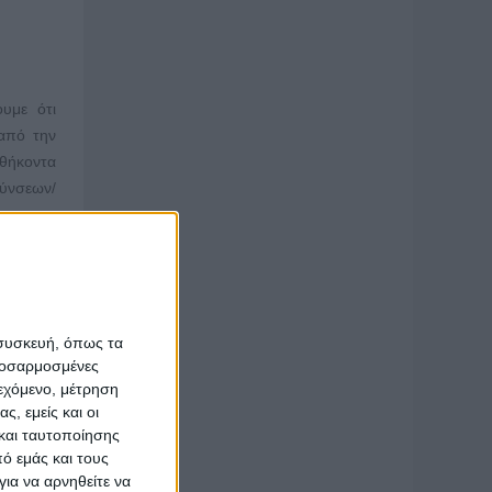
υμε ότι
 από την
αθήκοντα
θύνσεων/
ράμματος
αζόμενοί
 συσκευή, όπως τα
σεις και
προσαρμοσμένες
ιεχόμενο, μέτρηση
ς, εμείς και οι
 το έτος
και ταυτοποίησης
τίζει τα
ό εμάς και τους
ια να αρνηθείτε να