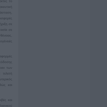
έκτες το
ακευτική
τάσταση,
ροσφορές
ήριξη σε
ασία σε
ένειας,
ογένειές
 αφορμές
απόδοσης
έραν των
 τελετή
ωτερικός
θώς και
ιβές και
λιανικού