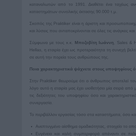
καταναλωτών από το 1991. Διαθέτει ένα ταχέως αν
καταστημάτων συνολικής έκτασης 90.000 τ.μ.
Σκοπός της Praktiker είναι η άριστη και προσωποποι
και λύσεις που ανταποκρίνονται σε όλες τις ανάγκες και
Σύμφωνα με τους κ.κ.
Μποζοβίτη Ιωάννη
, Sales & H
Hellas, η εταιρία έχει ως προτεραιότητα τη συνεχή βε
σε αυτή την πορεία τους ανθρώπους της.
Ποια χαρακτηριστικά ψάχνετε στους υποψηφίους ό
Στην Praktiker θεωρούμε ότι ο άνθρωπος αποτελεί τον
λόγο αυτό η εταιρία μας έχει υιοθετήσει μία σειρά απ
τις δεξιότητες του υποψηφίου όσο και χαρακτηριστικ
συνεργασία.
Το περιβάλλον εργασίας τόσο στα καταστήματα, όσο και 
Ανεπτυγμένο αίσθημα ομαδικότητας, στοιχείο το οπ
Ευγένεια και καλή συμπεριφορά απέναντι σε πελ