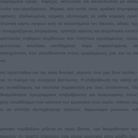
ρογράμματα υγείας, παροχές, εκπτώσεις και διευκολύνσεις με αποδ
ύνολο των εργαζομένων. Μερικές από αυτές είναι: ομαδική ιατροφαρμ
σφάλιση, εξειδικευμένος ιατρικός εξοπλισμός σε κάθε κτιριακή εγκα
κπτωτική κάρτα αγορών από τα καταστήματα του δικτύου, ειδικές π
ε συνεργαζόμενες επιχειρήσεις, τράπεζα αίματος και ψυχολογική υποστ
εριπτώσεις σοβαρών συμβάντων που πλήττουν εργαζομένους, προστ
εριπτώσεις απώλειας εισοδήματος λόγω παρατεταμένης ασθ
ραστηριότητες που απευθύνονται στους εργαζομένους μας και τις οικ
ους.
ρινή προσπάθεια και την καλή δουλειά, γεγονός που μας δίνει πολλές
ντας το πνεύμα της συνεχούς βελτίωσης. Η επιβράβευση της καλής 
ους συναδέλφους και αποτελεί παρακίνηση για τους υπόλοιπους. Π
ι θεσμοθετήσει προγράμματα επιβράβευσης και αναγνώρισης όπως:
ησης συναδέλφων που κλείνουν τον εργασιακό τους κύκλο, ετήσιος εσ
ων σε επίπεδο εξυπηρέτησης πελατών, διαγωνισμοί γνώσεων, κα
ασιακό περιβάλλον χτίζεται σε γερές βάσεις, έχει θεσμοθετήσει αμο
περνούν το πακέτο παροχών που ισχύει ευρύτερα στον κλάδο του 