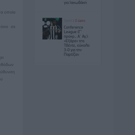
τα οποία
τόσο σε
ει
μεθόδων
ιεύθυνση
ου