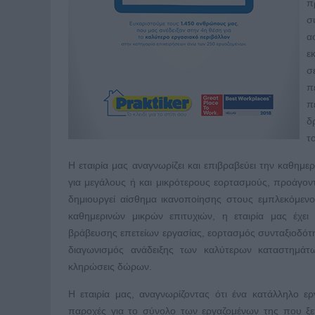
π
σ
α
ε
σ
π
π
δ
τ
Η εταιρία μας αναγνωρίζει και επιβραβεύει την καθημε
για μεγάλους ή και μικρότερους εορτασμούς, προάγο
δημιουργεί αίσθημα ικανοποίησης στους εμπλεκόμεν
καθημερινών μικρών επιτυχιών, η εταιρία μας έχε
βράβευσης επετείων εργασίας, εορτασμός συνταξιοδότ
διαγωνισμός ανάδειξης των καλύτερων καταστημάτ
κληρώσεις δώρων.
Η εταιρία μας, αναγνωρίζοντας ότι ένα κατάλληλο εργ
παροχές για το σύνολο των εργαζομένων της που ξε