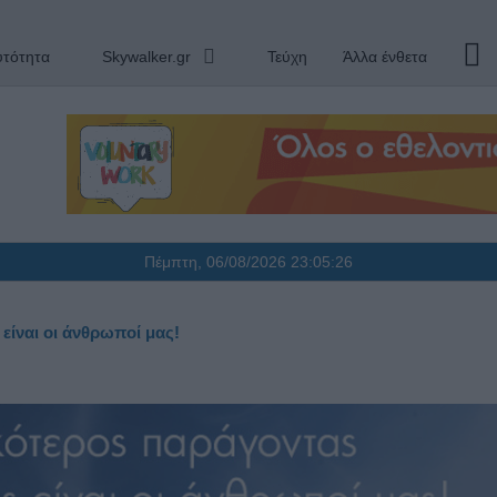
υτότητα
Skywalker.gr
Τεύχη
Άλλα ένθετα
Πέμπτη, 06/08/2026
23:05:27
είναι οι άνθρωποί μας!