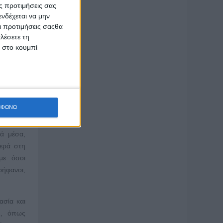
ς προτιμήσεις σας
σεων και
νδέχεται να μην
θεύτριες
Οι προτιμήσεις σαςθα
ριστικά
λέσετε τη
θε μήνα
κ στο κουμπί
ύει το
ης του
ΜΦΩΝΩ
 σχέσεις
κά μέσα,
ερά στη
με όσοι
ήφανοι,
ασία και
ς, όπως