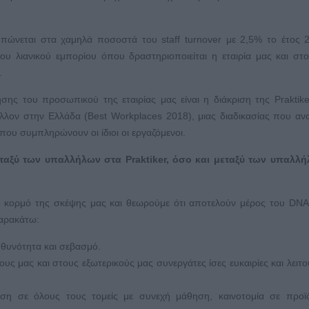
ώνεται στα χαμηλά ποσοστά του staff turnover με 2,5% το έτος 
του λιανικού εμπορίου όπου δραστηριοποιείται η εταιρία μας και στ
.
ης του προσωπικού της εταιρίας μας είναι η διάκριση της Praktike
λλον στην Ελλάδα (Best Workplaces 2018), μιας διαδικασίας που ανα
ου συμπληρώνουν οι ίδιοι οι εργαζόμενοι.
εταξύ των υπαλλήλων στα Praktiker, όσο και μεταξύ των υπαλλή
ικό κορμό της σκέψης μας και θεωρούμε ότι αποτελούν μέρος του DNA
παρακάτω:
ευθυνότητα και σεβασμό.
υς μας και στους εξωτερικούς μας συνεργάτες ίσες ευκαιρίες και λειτ
ση σε όλους τους τομείς με συνεχή μάθηση, καινοτομία σε προϊό