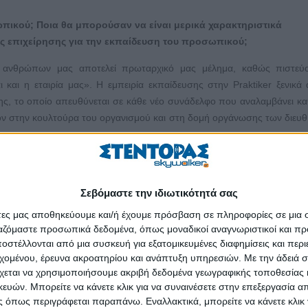
πικού; Ποια θα μπορούσαν να είναι μερικά χαρακτηριστικά
ς επιχείρησης για την εκπαίδευση του προσωπικού;
ων ανθρώπων μας αποτελεί πρωταρχικό μας μέλημα, καθώς πιστεύο
αι η εταιρία μας». Η εμπειρία εκπαίδευσης στην Praktiker ξενικά
ς, το οποίο απευθύνεται σε κάθε νέο συνάδελφο που αναλαμβάνει κ
τον στην κουλτούρα του οργανισμού και στη δομή οργάνωσης των διευ
ιδεύονται στο αντικείμενο εργασίας τους μέσω εξατομικευμένου προγ
Σεβόμαστε την ιδιωτικότητά σας
προσωπικού μας σε όλα τα ιεραρχικά επίπεδα, φροντίζοντας όλοι οι εργ
άτες μας αποθηκεύουμε και/ή έχουμε πρόσβαση σε πληροφορίες σε μια
κπαιδευτικά θέματα, λαμβάνοντας υπόψη το γεγονός ότι διαφορετικές θέ
ργαζόμαστε προσωπικά δεδομένα, όπως μοναδικοί αναγνωριστικοί και 
, δεξιότητες, γνώσεις και επαγγελματικές συμπεριφορές.
στέλλονται από μια συσκευή για εξατομικευμένες διαφημίσεις και περ
εχομένου, έρευνα ακροατηρίου και ανάπτυξη υπηρεσιών.
Με την άδειά σα
ης στην εταιρία μας, αποτελεί η δημιουργία του Praktiker Academy,
χεται να χρησιμοποιήσουμε ακριβή δεδομένα γεωγραφικής τοποθεσίας 
ακαδημίας, που έχει ως βασικό στόχο να αναπτύσσει και να εμπλου
ών. Μπορείτε να κάνετε κλικ για να συναινέσετε στην επεξεργασία απ
ό επίπεδο και αντικείμενο εργασίας.
 όπως περιγράφεται παραπάνω. Εναλλακτικά, μπορείτε να κάνετε κλικ γ