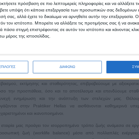
οκτήσετε πρόσβαση σε πιο λεπτομερείς πληροφορίες και να αλλάξετε τι
τοποιημένων εσωτερικών εισηγητών, που υλοποιούν σεμινάρια πωλή
βετε υπόψη ότι κάποια επεξεργασία των προσωπικών σας δεδομένων ε
Επιπρόσθετα, έχουμε αναπτύξει δυναμικές συνεργασίες με τις προμη
εσή σας, αλλά έχετε το δικαίωμα να αρνηθείτε αυτήν την επεξεργασία. 
 προγραμμάτων σε ζητήματα εφαρμογής υλικών και τεχνικά χαρακτη
τόν τον ιστότοπο. Μπορείτε να αλλάξετε τις προτιμήσεις σας ή να ανακα
 της εταιρίας μας αποτελεί πλούσια πηγή πληροφόρησης, καθώς κά
 πάσα στιγμή επιστρέφοντας σε αυτόν τον ιστότοπο και κάνοντας κλι
ω μέρος της ιστοσελίδας.
 θέματα προϊόντων και υπηρεσιών.
ε ποιους τρόπους η επιχείρηση παρακινεί και επιβραβε
ροσωπικό της; Πώς αποδεικνύεται ο βαθμός ικανοποίησ
ροσωπικού;
ΕΠΙΛΟΓΕΣ
ΔΙΑΦΩΝΩ
ΣΥ
 πυρήνας της εταιρίας είναι οι άνθρωποί της. Μαζί καλλιεργούμε
εβασμού, εκτίμησης και σταθερότητας, επιβραβεύουμε με αξιοκρατι
όσο την προσπάθεια, όσο και το αποτέλεσμα και επενδύουμε σταθ
υνεχή ενημέρωση και την ανάπτυξη των στελεχών μας. Θέλου
ργάζονται στην Praktiker Hellas να αισθάνονται καθημερινά υπερ
υχαριστημένοι και ικανοποιημένοι.
 εταιρία μας προάγει τον ισορροπημένο τρόπο ζωής ανάμεσα σε εργ
ροσωπική ζωή (worklife balance) μέσα από πολλαπλές ενέργειε