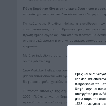
Πόση βαρύτητα δίνετε στην εκπαίδευση του προσω
παραδείγματα που αποδεικνύουν το ενδιαφέρον τη
Για εμάς, στην Praktiker Hellas, η εκπαίδευση τ
«αναπτύσσοντας τους ανθρώπους μας, αναπτύσσεται κ
πρώτη ημέρα εργασίας μέσα από το πρόγραμμα ένταξη
στα κεντρικά γραφεία ή στα καταστήματα, εισάγοντας 
τμημάτων.
Μετά το induction program, οι νεοπροσληφθέντες εκπα
on the job training.
Στην Praktiker Hellas, επενδύουμε στην ανάπτυξη του 
Εμείς και οι συνεργ
μας να εκπαιδεύονται κάθε χρόνο σε δύο τουλάχιστον ε
cookies, και επεξε
διαφορετικοί ρόλοι χρειάζονται διαφορετικές ικανότητες
πληροφορίες που απο
διαφήμισης και περι
Έμπρακτη απόδειξη της σημαντικότητας της εκπαίδευσ
συνεργάτες μας ενδέ
2002. Πρόκειται για τη δημιουργία μιας δικής μας 
μέσω σάρωσης συσκευ
προγράμματα εκπαίδευσης με θεματολογίες ανά ιεραρχικ
1538 συνεργάτες μας