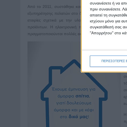
συναινέσετε ή να απ
Από το 2011, συστάθηκε και δρα ένα δίκτυο 25 πισ
πριν συναινέσετε.
Λά
εξυπηρέτησης πελατών στο δίκτυο καταστημάτων μας. 
απαιτεί τη συγκατάθ
εταιρίες σχετικά με την υλοποίηση εκπαιδευτικών
ισχύουν μόνο για αυ
προϊόντων. Η ηλεκτρονική πλατφόρμα (e-learning)
συγκατάθεσή σας ανά
"Απορρήτου" στο κάτ
πραγματοποιούνται πολλές εκπαιδεύσεις που άπτονται
Μ
π
π
ΠΕΡΙΣΣΟΤΕΡΕΣ 
Ο
σ
τ
σ
ε
ε
Η
π