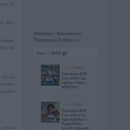
κτυο 15
ες ιδέες
Αθηναϊκό - Μακεδονικό
Πρακτορείο Ειδήσεων
raktiker
ναμή της
 Για τον
ουν τόσο
τυχημένη
ν.
ση καλών