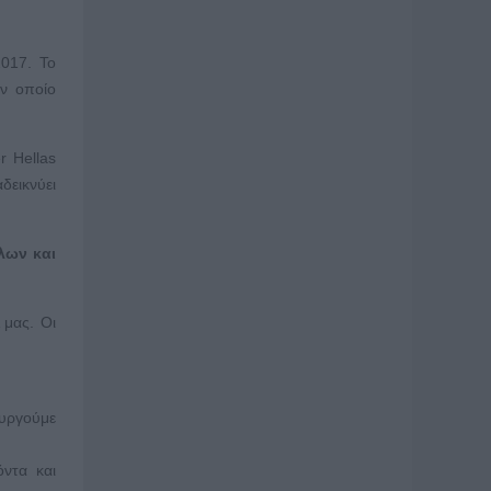
2017. Το
ον οποίο
r Hellas
δεικνύει
λων και
 μας. Οι
ουργούμε
ντα και