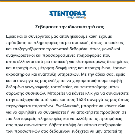
μεγαλύτερη επιρροή. Οι έρευνες, τα βιβλία του, αλλά και οι
δημοσιεύσεις του, έχουν αναδείξει τα ελληνικά προϊόντα, που
μας δίνονται απλόχερα από την ελληνική φύση, φέρνοντας
επανάσταση στον τομέα της ελληνικής γεωργίας.
Ο κ. Μόσχος
Σεβόμαστε την ιδιωτικότητά σας
Πολυσίου, ομότιμος καθηγητής του Γεωπονικού
Εμείς και οι συνεργάτες μας αποθηκεύουμε και/ή έχουμε
Πανεπιστημίου Αθηνών, μας παραχώρησε συνέντευξη,
πρόσβαση σε πληροφορίες σε μια συσκευή, όπως τα cookies,
μιλώντας μας για τα αρωματικά και φαρμακευτικά φυτά
και επεξεργαζόμαστε προσωπικά δεδομένα, όπως μοναδικοί
(Α.Φ.Φ.), την ανάγκη επιχειρηματικής τους αξιοποίησης
αναγνωριστικοί και προσαρμοσμένες πληροφορίες που
και το μέλλον αυτού του τομέα.
αποστέλλονται από μια συσκευή για εξατομικευμένες διαφημίσεις
και περιεχόμενο, μέτρηση διαφήμισης και περιεχομένου, έρευνα
Για τις έρευνες που έχετε πραγματοποιήσει έχετε
ακροατηρίου και ανάπτυξη υπηρεσιών.
Με την άδειά σας, εμείς
καταξιωθεί παγκοσμίως. Τι ιδιαίτερο όμως έδωσαν αυτές
και οι συνεργάτες μας ενδέχεται να χρησιμοποιήσουμε ακριβή
δεδομένα γεωγραφικής τοποθεσίας και ταυτοποίησης μέσω
οι έρευνες;
σάρωσης συσκευών. Μπορείτε να κάνετε κλικ για να συναινέσετε
Προσπαθήσαμε να δούμε αν τα ενδημικά αρωματικά και
στην επεξεργασία από εμάς και τους 1538 συνεργάτες μας όπως
περιγράφεται παραπάνω. Εναλλακτικά, μπορείτε να κάνετε κλικ
φαρμακευτικά φυτά μπορούν να βρουν εφαρμογή στην ίδια τη
για να αρνηθείτε να συναινέσετε ή να αποκτήσετε πρόσβαση σε
γεωργία. Δοκιμάζοντάς τα στο εργαστήριο και κάνοντας μικρής
πιο λεπτομερείς πληροφορίες και να αλλάξετε τις προτιμήσεις
κλίμακας πειράματα, είδαμε με μεγάλη ευχαρίστηση ότι
σας πριν συναινέσετε.
Λάβετε υπόψη ότι κάποια επεξεργασία
καταπολεμούν τις περισσότερες ασθένειες των φυτών. Άρα
των προσωπικών σας δεδομένων ενδέχεται να μην απαιτεί τη
μπορούμε να καλλιεργήσουμε εντελώς βιολογικά χωρίς τις