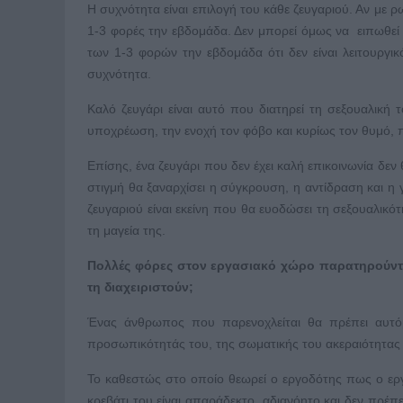
Η συχνότητα είναι επιλογή του κάθε ζευγαριού. Αν με ρ
1-3 φορές την εβδομάδα. Δεν μπορεί όμως να ειπωθεί 
των 1-3 φορών την εβδομάδα ότι δεν είναι λειτουργικ
συχνότητα.
Καλό ζευγάρι είναι αυτό που διατηρεί τη σεξουαλική τ
υποχρέωση, την ενοχή τον φόβο και κυρίως τον θυμό, πο
Επίσης, ένα ζευγάρι που δεν έχει καλή επικοινωνία δεν 
στιγμή θα ξαναρχίσει η σύγκρουση, η αντίδραση και η 
ζευγαριού είναι εκείνη που θα ευοδώσει τη σεξουαλικότ
τη μαγεία της.
Πολλές φόρες στον εργασιακό χώρο παρατηρούντα
τη διαχειριστούν;
Ένας άνθρωπος που παρενοχλείται θα πρέπει αυτόμα
προσωπικότητάς του, της σωματικής του ακεραιότητας κ
Το καθεστώς στο οποίο θεωρεί ο εργοδότης πως ο εργα
κρεβάτι του είναι απαράδεκτο, αδιανόητο και δεν πρέπ