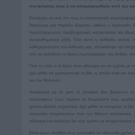
συντρόφους τους ή να απομακρυνθούν από την κακο
Καταρχάς να σας πω πως η κακοποιητική συμπεριφορά
διανύουμε μια περίοδο έξαρσης, καθώς ο κορονοϊός 
προϋπάρχουσες προβληματικές καταστάσεις και ιδίως 
συναισθηματική ρήξη. Όλη αυτή η ασθενής εικόνα, 
καθημερινότητα του καθενός μας, αποκάλυψε την ασχήμ
στο να αυξηθούν οι βίαιες συμπεριφορές του άνδρα, π
Γιατί εν τέλει ο άνδρας είναι αδύναμο ον σε σχέση με τ
έχει μάθει να χρησιμοποιεί τη βία, η οποία είναι και
και του θηλυκού.
Αναφορικά με το γιατί οι γυναίκες δεν βρίσκουν 
συντρόφους τους, πρέπει να θυμόμαστε πως μεγαλώ
χρόνια αλλάζει σημαντικά, έχει μάθει να υπομένει τη βί
κοινωνίας στερεοτύπων που την θέλουν υποτακτική, χ
αδύναμη και ευάλωτη δεν είχε τρόπο να αντιμετωπίσει τ
Είναι όμως αλήθεια πως η γυναίκα τα τελευταία χρόνια 