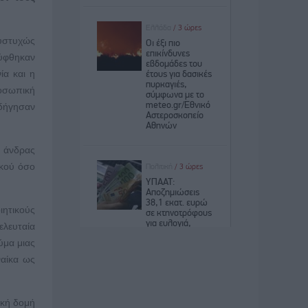
δυστυχώς
λύφθηκαν
ία και η
ροσωπική
οδήγησαν
ο άνδρας
ικού όσο
ητικούς
λευταία
ύμα μιας
ναίκα ως
ική δομή