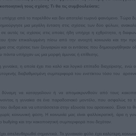
ποιητική τους σχέση; Τι θα τις συμβουλεύατε;
 υπήρχε από το παρελθόν και δεν αποτελεί τωρινό φαινόμενο. Τώρα 
δημιούργησε μια μεγάλη ένταση στις σχέσεις των δύο φύλων, ανακα
σε αυτές τις σχέσεις στις οποίες ήδη υπήρχε η εχθρότητα, η διαφων
που ήταν επικαλυμμένη πίσω από την ανοιχτή κοινωνία και την π
ια στις σχέσεις των ζευγαριών και οι εντάσεις που δημιουργήθηκαν 
ου πάντα υπήρχαν ως μια μορφή άμυνας ή επίθεσης.
η γυναίκα, η οποία έχει πιο καλό και λογικό επίπεδο διαχείρισης, ενώ 
 πρωτογενής διαβαθμισμένη συμπεριφορά του ενστίκτου τόσο του αρσεν
τη δύναμη να καταγγείλουν ή να απομακρυνθούν από τους κακοποι
νοντας η γυναίκα σε ένα παραδοσιακό μοντέλο, που ασφαλώς τα τε
α του άνδρα και να υποτάσσεται στην εξουσία του αρσενικού. Είναι το θ
ωρίς κοινωνική φύση. Η κοινωνία μας είναι φαλλοκρατική, άρα η γυ
ο bullying και την κακοποιητική συμπεριφορά που δεχόταν.
έχει απελευθερωθεί σημαντικά. Το γυναικείο φύλο έχει καλύτερη κοινων