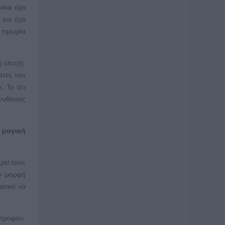
ίκα έχει
και έχει
 τιμωρία
ή εποχή.
στες του
. Το ότι
υνθέσεις
 μαγική
ρεί τους
ν μορφή
ασικό να
ντρόφου.