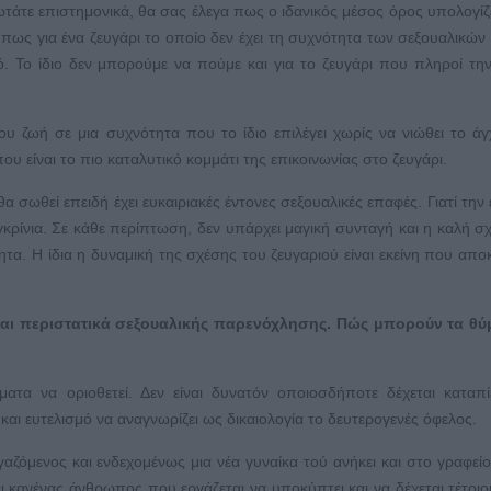
ωτάτε επιστημονικά, θα σας έλεγα πως ο ιδανικός μέσος όρος υπολογίζε
πως για ένα ζευγάρι το οποίο δεν έχει τη συχνότητα των σεξουαλικώ
ό. Το ίδιο δεν μπορούμε να πούμε και για το ζευγάρι που πληροί την
ου ζωή σε μια συχνότητα που το ίδιο επιλέγει χωρίς να νιώθει το άγ
υ είναι το πιο καταλυτικό κομμάτι της επικοινωνίας στο ζευγάρι.
θα σωθεί επειδή έχει ευκαιριακές έντονες σεξουαλικές επαφές. Γιατί την
γκρίνια. Σε κάθε περίπτωση, δεν υπάρχει μαγική συνταγή και η καλή σ
ητα. Η ίδια η δυναμική της σχέσης του ζευγαριού είναι εκείνη που απο
ι περιστατικά σεξουαλικής παρενόχλησης. Πώς μπορούν τα θύ
τα να οριοθετεί. Δεν είναι δυνατόν οποιοσδήποτε δέχεται καταπ
αι ευτελισμό να αναγνωρίζει ως δικαιολογία το δευτερογενές όφελος.
ζόμενος και ενδεχομένως μια νέα γυναίκα τού ανήκει και στο γραφείο
ει κανένας άνθρωπος που εργάζεται να υποκύπτει και να δέχεται τέτοιο