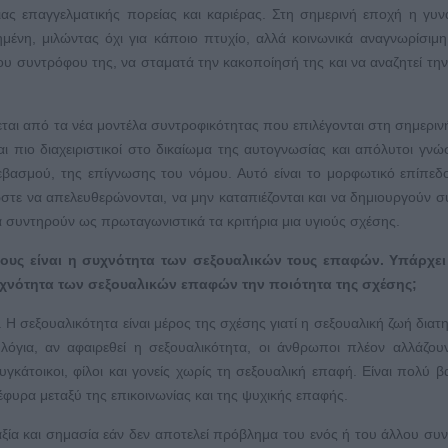
ας επαγγελματικής πορείας και καριέρας. Στη σημερινή εποχή η γυνα
μένη, μιλώντας όχι για κάποιο πτυχίο, αλλά κοινωνικά αναγνωρίσιμη 
ου συντρόφου της, να σταματά την κακοποίησή της και να αναζητεί την
αι από τα νέα μοντέλα συντροφικότητας που επιλέγονται στη σημεριν
 πιο διαχειριστικοί στο δικαίωμα της αυτογνωσίας και απόλυτοι γνώ
εβασμού, της επίγνωσης του νόμου. Αυτό είναι το μορφωτικό επίπεδο
τε να απελευθερώνονται, να μην καταπιέζονται και να δημιουργούν σ
 συντηρούν ως πρωταγωνιστικά τα κριτήρια μια υγιούς σχέσης.
υς είναι η συχνότητα των σεξουαλικών τους επαφών. Υπάρχει
χνότητα των σεξουαλικών επαφών την ποιότητα της σχέσης;
 Η σεξουαλικότητα είναι μέρος της σχέσης γιατί η σεξουαλική ζωή διατη
όγια, αν αφαιρεθεί η σεξουαλικότητα, οι άνθρωποι πλέον αλλάζου
άτοικοι, φίλοι και γονείς χωρίς τη σεξουαλική επαφή. Είναι πολύ β
φυρα μεταξύ της επικοινωνίας και της ψυχικής επαφής.
ξία και σημασία εάν δεν αποτελεί πρόβλημα του ενός ή του άλλου συ