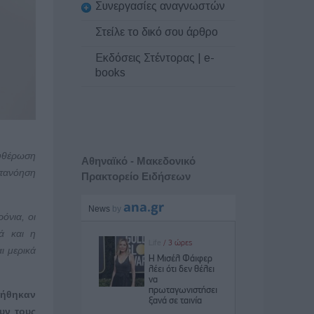
Συνεργασίες αναγνωστών
Στείλε το δικό σου άρθρο
Εκδόσεις Στέντορας | e-
books
ευθέρωση
Αθηναϊκό - Μακεδονικό
ατανόηση
Πρακτορείο Ειδήσεων
όνια, οι
ά και η
ι μερικά
ηρήθηκαν
υν τους