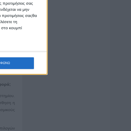
ς προτιμήσεις σας
νδέχεται να μην
.
Οι προτιμήσεις σαςθα
λέσετε τη
θρώπινης
κ στο κουμπί
ιρίζεται
ανόησης,
πορεί να
ΜΦΩΝΩ
ύλα όσο
φορά;
στημίου.
ίσθηση η
ισμικούς
επιλογών