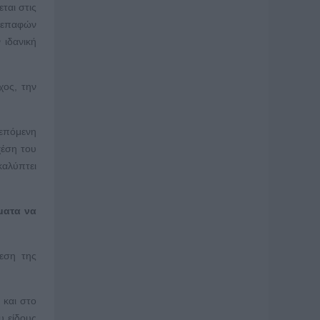
ται στις
ν επαφών
 ιδανική
χος, την
 επόμενη
χέση του
καλύπτει
ματα να
ίεση της
 και στο
υ είδους