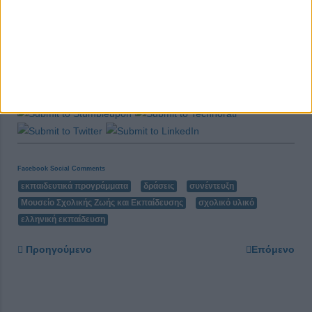
Share this post
Facebook Social Comments
εκπαιδευτικά προγράμματα
δράσεις
συνέντευξη
Μουσείο Σχολικής Ζωής και Εκπαίδευσης
σχολικό υλικό
ελληνική εκπαίδευση
Προηγούμενο
Επόμενο