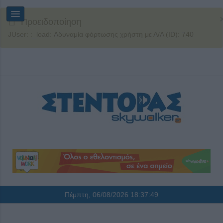
Προειδοποίηση
JUser: :_load: Αδυναμία φόρτωσης χρήστη με Α/Α (ID): 740
Πέμπτη, 06/08/2026
18:37:50