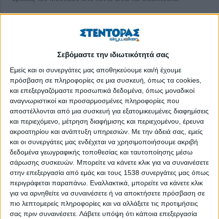
Κα Κανταρτζή, πώς γεννήθηκε η ιδέα του Μουσείου
Σχολικής Ζωής και Εκπαίδευσης;
Τολμώ να πω, κάνοντας και μια ανασκόπηση τώρα, ότι όλη
Σεβόμαστε την ιδιωτικότητά σας
μου η ζωή είχε αυτόν τελικά τον προορισμό. Οι σπουδές μου,
Εμείς και οι συνεργάτες μας αποθηκεύουμε και/ή έχουμε
οι επαγγελματικές μου επιλογές, η συγκέντρωση του υλικού
πρόσβαση σε πληροφορίες σε μια συσκευή, όπως τα cookies,
που ξεκίνησε από την παιδική μου ηλικία, χωρίς να αποτελεί
και επεξεργαζόμαστε προσωπικά δεδομένα, όπως μοναδικοί
στην αρχή συνειδητή πρόθεση, τελικά μάλλον σε αυτό
αναγνωριστικοί και προσαρμοσμένες πληροφορίες που
οδηγούσαν.
αποστέλλονται από μια συσκευή για εξατομικευμένες διαφημίσεις
και περιεχόμενο, μέτρηση διαφήμισης και περιεχομένου, έρευνα
Η δημιουργία του Μουσείου ήρθε, λοιπόν, μετά από
ακροατηρίου και ανάπτυξη υπηρεσιών.
Με την άδειά σας, εμείς
μακροχρόνια πορεία στην οποία συγκεντρωνόταν το υλικό, με
και οι συνεργάτες μας ενδέχεται να χρησιμοποιήσουμε ακριβή
επίπονη ενασχόλησή μου και ανεύρεσή του, κομμάτι-κομμάτι.
δεδομένα γεωγραφικής τοποθεσίας και ταυτοποίησης μέσω
Σε παλαιοπωλεία, σε πλειστηριασμούς στην Ελλάδα και το
σάρωσης συσκευών. Μπορείτε να κάνετε κλικ για να συναινέσετε
στην επεξεργασία από εμάς και τους 1538 συνεργάτες μας όπως
εξωτερικό, σε υπόγεια και αποθήκες με αποτέλεσμα σήμερα οι
περιγράφεται παραπάνω. Εναλλακτικά, μπορείτε να κάνετε κλικ
Συλλογές μας να αριθμούν πάνω από 15.000 μοναδικά αρχεία
για να αρνηθείτε να συναινέσετε ή να αποκτήσετε πρόσβαση σε
που ρίχνουν φως στο ενδιαφέρον κομμάτι της ιστορίας της
πιο λεπτομερείς πληροφορίες και να αλλάξετε τις προτιμήσεις
εκπαίδευσης.
σας πριν συναινέσετε.
Λάβετε υπόψη ότι κάποια επεξεργασία