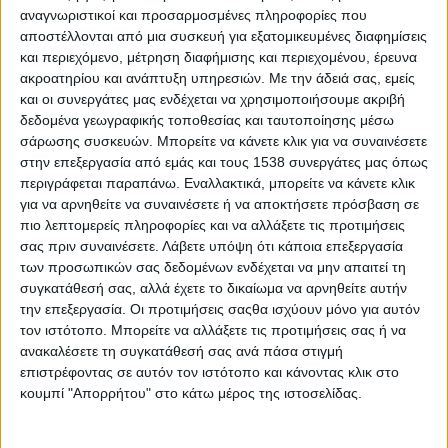
αναγνωριστικοί και προσαρμοσμένες πληροφορίες που
ενδεικτικές της κουλτούρας μας αλλά και των όσων αναζητούμε
αποστέλλονται από μια συσκευή για εξατομικευμένες διαφημίσεις
στους υποψηφίους, υπερθεματίζοντας τη στρατηγική «Hiring
και περιεχόμενο, μέτρηση διαφήμισης και περιεχομένου, έρευνα
attitude & not only skills». Συγκεκριμένα:
ακροατηρίου και ανάπτυξη υπηρεσιών.
Με την άδειά σας, εμείς
και οι συνεργάτες μας ενδέχεται να χρησιμοποιήσουμε ακριβή
Σεβασμός: Συμπεριφερόμαστε σε συναδέλφους, πελάτες
δεδομένα γεωγραφικής τοποθεσίας και ταυτοποίησης μέσω
και προμηθευτές με ευγένεια, καλοσύνη και αξιοπρέπεια.
σάρωσης συσκευών. Μπορείτε να κάνετε κλικ για να συναινέσετε
Εμπιστοσύνη: Χτίζουμε σχέσεις εμπιστοσύνης μεταξύ μας,
στην επεξεργασία από εμάς και τους 1538 συνεργάτες μας όπως
με τους πελάτες μας και με τους συνεργάτες μας.
περιγράφεται παραπάνω. Εναλλακτικά, μπορείτε να κάνετε κλικ
Εξέλιξη: Κατανοούμε ότι η επιτυχία μας βασίζεται στη διαρκή
για να αρνηθείτε να συναινέσετε ή να αποκτήσετε πρόσβαση σε
πιο λεπτομερείς πληροφορίες και να αλλάξετε τις προτιμήσεις
μας εξέλιξη.
σας πριν συναινέσετε.
Λάβετε υπόψη ότι κάποια επεξεργασία
Πνεύμα νικητή: Θέλουμε να είμαστε οι καλύτεροι σε ό,τι
των προσωπικών σας δεδομένων ενδέχεται να μην απαιτεί τη
αποφασίσουμε να κάνουμε, με πάθος μέχρι την
συγκατάθεσή σας, αλλά έχετε το δικαίωμα να αρνηθείτε αυτήν
ολοκλήρωση των στόχων μας.
την επεξεργασία. Οι προτιμήσεις σαςθα ισχύουν μόνο για αυτόν
Ομαδικότητα: Δουλεύουμε σαν ένας, μοιραζόμαστε το ίδιο
τον ιστότοπο. Μπορείτε να αλλάξετε τις προτιμήσεις σας ή να
όραμα, στοχεύουμε στη συλλογική επίδοση και στην κοινή
ανακαλέσετε τη συγκατάθεσή σας ανά πάσα στιγμή
δέσμευσή μας για το αποτέλεσμα.
επιστρέφοντας σε αυτόν τον ιστότοπο και κάνοντας κλικ στο
κουμπί "Απορρήτου" στο κάτω μέρος της ιστοσελίδας.
Δημιουργικότητα: Ενθαρρύνουμε την ανάπτυξη καινούριων
ιδεών, που μας εξελίσσουν καθημερινά.
Αποτελεσματικότητα: Εξελίσσουμε δυναμικά την ικανότητά