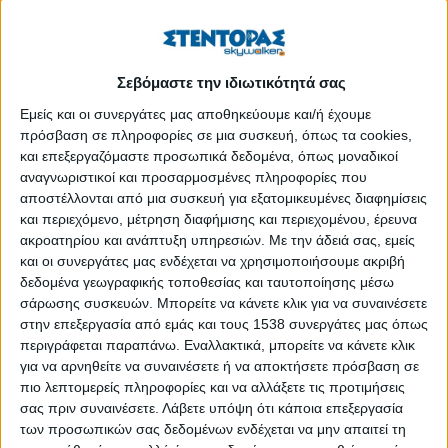
τη ζωή και την καθημερινότητά σου.
Αυτό όμως που την κάνει ξεχωριστή, κυρίως στον τομέα
των επιχειρηματικών δράσεων, είναι πως στο πρόσωπό
Σεβόμαστε την ιδιωτικότητά σας
της μπορείς να εμπιστευτείς τον άνθρωπο που θα σε
Εμείς και οι συνεργάτες μας αποθηκεύουμε και/ή έχουμε
βοηθήσει να αναπτύξεις, να συντηρήσεις ή να εξελίξεις
πρόσβαση σε πληροφορίες σε μια συσκευή, όπως τα cookies,
τα σχέδιά σου.
και επεξεργαζόμαστε προσωπικά δεδομένα, όπως μοναδικοί
αναγνωριστικοί και προσαρμοσμένες πληροφορίες που
1. Κα Μαλλέρου, θα ήθελα να ξεκινήσω την
αποστέλλονται από μια συσκευή για εξατομικευμένες διαφημίσεις
συνέντευξή μας μιλώντας για το νέο σας
και περιεχόμενο, μέτρηση διαφήμισης και περιεχομένου, έρευνα
πρόγραμμα «Business Bootcamp».Τι καινούργιο
ακροατηρίου και ανάπτυξη υπηρεσιών.
Με την άδειά σας, εμείς
και οι συνεργάτες μας ενδέχεται να χρησιμοποιήσουμε ακριβή
προσφέρει σε κάποιον που έχει τη δική του
δεδομένα γεωγραφικής τοποθεσίας και ταυτοποίησης μέσω
επιχείρηση και στοχεύει στην εδραίωσή της;
σάρωσης συσκευών. Μπορείτε να κάνετε κλικ για να συναινέσετε
στην επεξεργασία από εμάς και τους 1538 συνεργάτες μας όπως
Βασιζόμενη κυρίως στην εμπειρία μου και στα θετικά της
περιγράφεται παραπάνω. Εναλλακτικά, μπορείτε να κάνετε κλικ
πρακτικής μέσα από την ακαδημαϊκή μου πορεία και
για να αρνηθείτε να συναινέσετε ή να αποκτήσετε πρόσβαση σε
διδασκαλία στο Πάντειο Πανεπιστήμιο, το γεγονός ότι
πιο λεπτομερείς πληροφορίες και να αλλάξετε τις προτιμήσεις
έρχομαι σε επαφή με πολύ κόσμο κάθε χρόνο, με
σας πριν συναινέσετε.
Λάβετε υπόψη ότι κάποια επεξεργασία
χιλιάδες επιχειρηματίες, επιχειρήσεις και οργανισμούς
των προσωπικών σας δεδομένων ενδέχεται να μην απαιτεί τη
στην Ελλάδα και στο εξωτερικό, νιώθω επιτακτική την