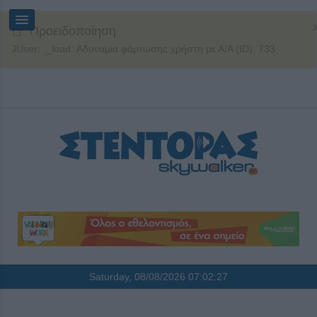
Προειδοποίηση
JUser: :_load: Αδυναμία φόρτωσης χρήστη με Α/Α (ID): 733
Saturday, 08/08/2026
07:02:27