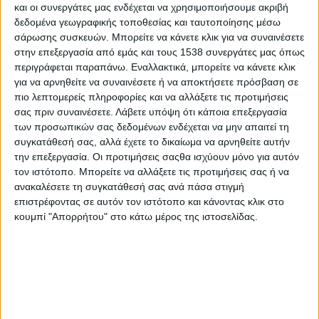
και οι συνεργάτες μας ενδέχεται να χρησιμοποιήσουμε ακριβή
με τα ναρκωτικά δε.
δεδομένα γεωγραφικής τοποθεσίας και ταυτοποίησης μέσω
Η επαγγελματική συμβουλευτική που δίνει το πρόγραμμα στον
σάρωσης συσκευών. Μπορείτε να κάνετε κλικ για να συναινέσετε
στην επεξεργασία από εμάς και τους 1538 συνεργάτες μας όπως
επαγγελματικό προσανατολισμό, στην εκπαίδευση και στην
περιγράφεται παραπάνω. Εναλλακτικά, μπορείτε να κάνετε κλικ
επαγγελματική κατάρτιση των μελών του είναι συστηματική και
για να αρνηθείτε να συναινέσετε ή να αποκτήσετε πρόσβαση σε
ουσιαστική. Το Club Εργασίας και το Τμήμα Εκπαίδευσης του
πιο λεπτομερείς πληροφορίες και να αλλάξετε τις προτιμήσεις
ΚΕ.Θ.Ε.Α. Διάβαση συνεργάζονται με δημόσιους και ιδιωτικούς
σας πριν συναινέσετε.
Λάβετε υπόψη ότι κάποια επεξεργασία
φορείς εκπαίδευσης, ευαισθητοποιούν και συνεργάζονται με
των προσωπικών σας δεδομένων ενδέχεται να μην απαιτεί τη
δημόσιους φορείς εργασίας και ιδιώτες εργοδότες,
συγκατάθεσή σας, αλλά έχετε το δικαίωμα να αρνηθείτε αυτήν
εξασφαλίζουν θέσεις φοίτησης και υποτροφίες για τα μέλη του
την επεξεργασία. Οι προτιμήσεις σαςθα ισχύουν μόνο για αυτόν
τον ιστότοπο. Μπορείτε να αλλάξετε τις προτιμήσεις σας ή να
προγράμματος, ώστε αυτά να διαμορφώσουν επαγγελματική
ανακαλέσετε τη συγκατάθεσή σας ανά πάσα στιγμή
ταυτότητα, να σταθεροποιηθούν και να εξελιχθούν στον
επιστρέφοντας σε αυτόν τον ιστότοπο και κάνοντας κλικ στο
επαγγελματικό τομέα με έναν κοινό στόχο: την ισότιμη
κουμπί "Απορρήτου" στο κάτω μέρος της ιστοσελίδας.
αντιμετώπιση των πρώην χρηστών ναρκωτικών ουσιών στην
αγορά εργασίας.
Ο Νίκος Ζαχαράκης, προσωπικό του Club Εργασίας, και η
Κατερίνα Κοϊτσάνου, υπεύθυνη του Τμήματος Εκπαίδευσης, με
ψυχή και με μυαλό, με απρόσκοπτη συνεργασία με όλο το