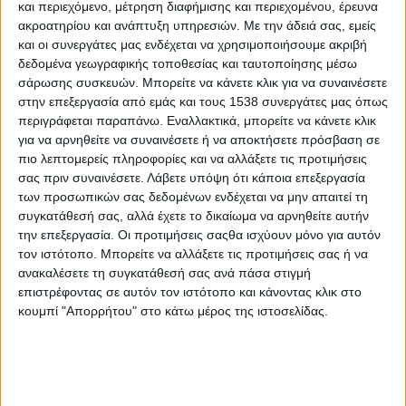
και περιεχόμενο, μέτρηση διαφήμισης και περιεχομένου, έρευνα
Πραγματοποιείται με τη συνεργασία πέντε οργανισμών και υπό
ακροατηρίου και ανάπτυξη υπηρεσιών.
Με την άδειά σας, εμείς
την αιγίδα της Ελληνικής Ολυμπιακής Επιτροπής, της Εθνικής
και οι συνεργάτες μας ενδέχεται να χρησιμοποιήσουμε ακριβή
Ολυμπιακής Ακαδημίας, του Δήμου Αθηναίων και του
δεδομένα γεωγραφικής τοποθεσίας και ταυτοποίησης μέσω
Ιδρύματος Νεολαίας και Διά Βίου Μάθησης. Επιδιώκει την
σάρωσης συσκευών. Μπορείτε να κάνετε κλικ για να συναινέσετε
στην επεξεργασία από εμάς και τους 1538 συνεργάτες μας όπως
ανάδειξη της διαφορετικότητας και της συμπερίληψης και έχει
περιγράφεται παραπάνω. Εναλλακτικά, μπορείτε να κάνετε κλικ
καλό σκοπό: την οικονομική ενίσχυση 30.000 θυμάτων
για να αρνηθείτε να συναινέσετε ή να αποκτήσετε πρόσβαση σε
πολέμου για ανάγκες σε είδη ρουχισμού και σχολικά.
πιο λεπτομερείς πληροφορίες και να αλλάξετε τις προτιμήσεις
σας πριν συναινέσετε.
Λάβετε υπόψη ότι κάποια επεξεργασία
To Connected We Stand είναι το τριήμερο φεστιβάλ που ξεκινά
των προσωπικών σας δεδομένων ενδέχεται να μην απαιτεί τη
αύριο στο Σύνταγμα και, όπως μας λέει η Γκαμπριέλα
συγκατάθεσή σας, αλλά έχετε το δικαίωμα να αρνηθείτε αυτήν
Τελεκφάλβι από την Kinitro – Labyrinth of Senses, «είμαστε
την επεξεργασία. Οι προτιμήσεις σαςθα ισχύουν μόνο για αυτόν
τυχεροί που δεν ζούμε σε πόλεμο, αλλά η ειρήνη δεν είναι
τον ιστότοπο. Μπορείτε να αλλάξετε τις προτιμήσεις σας ή να
δεδομένο αγαθό».
ανακαλέσετε τη συγκατάθεσή σας ανά πάσα στιγμή
επιστρέφοντας σε αυτόν τον ιστότοπο και κάνοντας κλικ στο
Τι είναι το Connected We Stand;
κουμπί "Απορρήτου" στο κάτω μέρος της ιστοσελίδας.
Πρόκειται για τριήμερο φεστιβάλ που οργανώνεται με αφορμή
την Παγκόσμια Ημέρα Ειρήνης (σ.σ. 21 Σεπτεμβρίου). Πέντε
οργανισμοί, η Fabric Republic, η Iasis Amke Athens, η Connect
your City, η Art Thread και η Kinitro – Labyrinth of Senses,