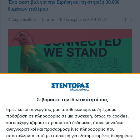
Ένα φεστιβάλ για την Ειρήνη και τη στήριξη 30.000
θυμάτων πολέμου
Δημοσιεύθηκε : Τετάρτη, 18 Σεπτεμβρίου 2019 11:52
Σεβόμαστε την ιδιωτικότητά σας
Φιλοδοξεί να αποτελέσει έναν πανευρωπαϊκό θεσμό ο οποίος
Εμείς και οι συνεργάτες μας αποθηκεύουμε και/ή έχουμε
στοχεύει στην προβολή του ενεργού πολίτη ως ασπίδας για
πρόσβαση σε πληροφορίες σε μια συσκευή, όπως τα cookies,
και επεξεργαζόμαστε προσωπικά δεδομένα, όπως μοναδικοί
την κοινωνία και την Ειρήνη. Διοργανώνεται παράλληλα σε
αναγνωριστικοί και προσαρμοσμένες πληροφορίες που
τέσσερις πόλεις, Αθήνα, Βρυξέλλες, Λεμεσό και Ναύπλιο.
αποστέλλονται από μια συσκευή για εξατομικευμένες διαφημίσεις
Περιλαμβάνει πλήθος δρωμένων και διαδραστικών events.