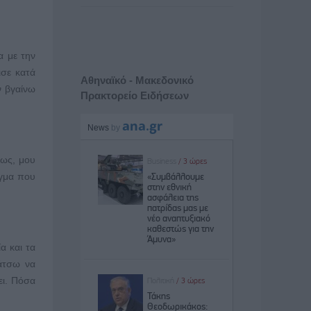
α με την
ισε κατά
Αθηναϊκό - Μακεδονικό
ν βγαίνω
Πρακτορείο Ειδήσεων
σως, μου
άγμα που
α και τα
κάτσω να
ει. Πόσα