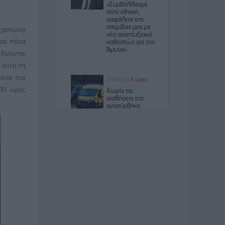
 χιούμορ
και πέρα
δίνονται
 αυτή τη
ίναι πιο
500 ώρες