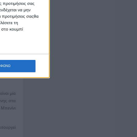
ς προτιμήσεις σας
νδέχεται να μην
Οι προτιμήσεις σαςθα
ρα, δεν
λέσετε τη
ιο είναι
κ στο κουμπί
τικό της
α από το
ακία. Αν
ΜΦΩΝΩ
ροσωπικό
ασθενείς
ίναι μία
άνης στα
 Μπενίνι
ιτουργεί