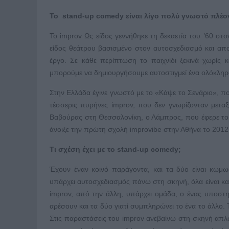
Το stand-up comedy είναι λίγο πολύ γνωστό πλέον.
Το improv Ως είδος γεννήθηκε τη δεκαετία του ’60 στον
είδος θεάτρου βασισμένο στον αυτοσχεδιασμό και αποτ
έργο. Σε κάθε περίπτωση το παιχνίδι ξεκινά χωρίς 
μπορούμε να δημιουργήσουμε αυτοστιγμεί ένα ολόκληρ
Στην Ελλάδα έγινε γνωστό με το «Κάψε το Σενάριο», π
τέσσερις πυρήνες improv, που δεν γνωρίζονταν μεταξ
Βαβούρας στη Θεσσαλονίκη, ο Λάμπρος, που έφερε το
άνοιξε την πρώτη σχολή improvibe στην Αθήνα το 2012.
Τι σχέση έχει με το stand-up comedy;
Έχουν έναν κοινό παράγοντα, και τα δύο είναι κωμω
υπάρχει αυτοσχεδιασμός πάνω στη σκηνή, όλα είναι κατ
improv, από την άλλη, υπάρχει ομάδα, ο ένας υποστ
αρέσουν και τα δύο γιατί συμπληρώνει το ένα το άλλο. 
Στις παραστάσεις του improv ανεβαίνω στη σκηνή απλώ