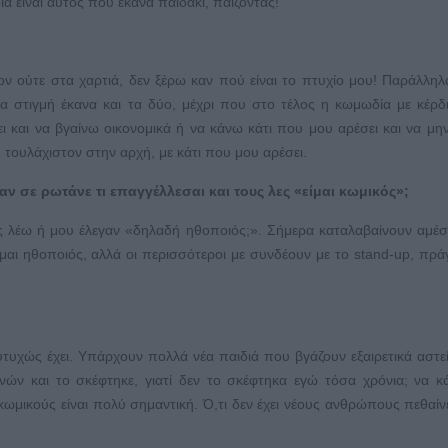
α είναι αυτός που έκανα παιδάκι, παίζοντας!
ον ούτε στα χαρτιά, δεν ξέρω καν πού είναι το πτυχίο μου! Παράλληλ
α στιγμή έκανα και τα δύο, μέχρι που στο τέλος η κωμωδία με κέρδ
 και να βγαίνω οικονομικά ή να κάνω κάτι που μου αρέσει και να μη
 τουλάχιστον στην αρχή, με κάτι που μου αρέσει.
αν σε ρωτάνε τι επαγγέλλεσαι και τους λες «είμαι κωμικός»;
υς λέω ή μου έλεγαν «δηλαδή ηθοποιός;». Σήμερα καταλαβαίνουν αμέ
ίμαι ηθοποιός, αλλά οι περισσότεροι με συνδέουν με το stand-up, πρ
ευτυχώς έχει. Υπάρχουν πολλά νέα παιδιά που βγάζουν εξαιρετικά αστεί
ονών και το σκέφτηκε, γιατί δεν το σκέφτηκα εγώ τόσα χρόνια; να 
μικούς είναι πολύ σημαντική. Ό,τι δεν έχει νέους ανθρώπους πεθαίν