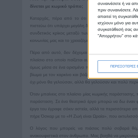
συναινέσετε ή να απ
δίνεται με κωμικό τρόπο;
πριν συναινέσετε.
Λά
απαιτεί τη συγκατάθ
Καταρχάς, πέρα από το ότι ως χώρα έχουμε μεγάλη
ισχύουν μόνο για αυ
πιστεύω ότι υπάρχει μεγάλη διαφορά από λαό σε λαό όσο
συγκατάθεσή σας ανά
συνδετικός κρίκος μεταξύ των ανθρώπων, που έχει δημ
"Απορρήτου" στο κάτ
κοινωνίας μας και το χρειαζόμαστε καθημερινά στις ανθ
Πέρα από αυτό, δεν δέχομαι την άποψη «δεν κάνουμε
πλαίσιο στο οποίο παίζεται αυτή. Αν κοροϊδέψω προσωπ
ΠΕΡΙΣΣΟΤΕΡΕΣ 
όμως μέσα σε ένα ορισμένο πλαίσιο καλούσαμε αφενό
βίωμα με τον καρκίνο και βάζαμε τους δεύτερους να κά
όχι μόνο θα γελούσαν, αλλά θα γελούσαν και πολύ περ
Όταν μπαίνεις στο πλαίσιο μίας κωμικής παράστασης, πρ
παράσταση. Σε ένα θεατρικό έργο μπορώ να δω έναν 
έργα του έγραφε σόκιν αστεία, αλλά τα περισσότερα απ
πήρε Όσκαρ με το «Η Ζωή είναι Ωραία», που εκτυλισσ
Ο λόγος που μπορείς να πιάσεις πολύ σοβαρά θέματ
ανακουφιστικά στον άνθρωπο. Μας βοηθά να μικρύνουμε