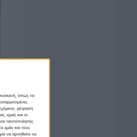
 συσκευή, όπως τα
προσαρμοσμένες
ιεχόμενο, μέτρηση
ς, εμείς και οι
ορείς να
και ταυτοποίησης
ό εμάς και τους
ια να αρνηθείτε να
που μας