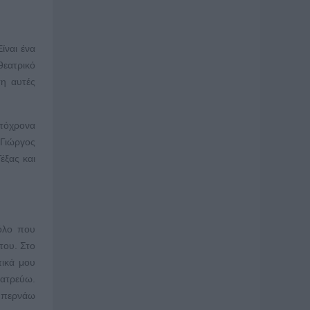
ίναι ένα
θεατρικό
ση αυτές
υτόχρονα
 Γιώργος
έξας και
ρόλο που
του. Στο
πικά μου
λατρεύω.
ά περνάω