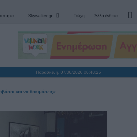
υτότητα
Skywalker.gr
Τεύχη
Άλλα ένθετα
Παρασκευή, 07/08/2026
06:48:26
βάσαι και να δοκιμάσεις»