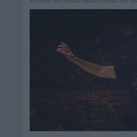
στη σκηνή, τόσο πιο καλά περνάει κι ο κόσμος από κάτ