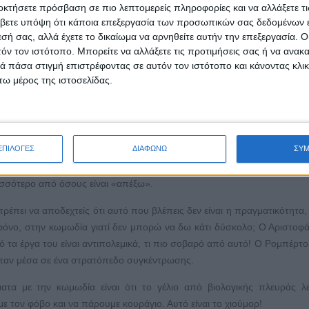
οκτήσετε πρόσβαση σε πιο λεπτομερείς πληροφορίες και να αλλάξετε τι
βετε υπόψη ότι κάποια επεξεργασία των προσωπικών σας δεδομένων ε
εσή σας, αλλά έχετε το δικαίωμα να αρνηθείτε αυτήν την επεξεργασία. 
 καταγεγραμμένη ιστορία κωμωδίας από τον Αριστοφάνη μέχρι σήμε
τόν τον ιστότοπο. Μπορείτε να αλλάξετε τις προτιμήσεις σας ή να ανακα
ν αφορά στο γέλιο, αν εξαιρέσεις τους Κινέζους, που δε γελάνε! Το γέλ
 πάσα στιγμή επιστρέφοντας σε αυτόν τον ιστότοπο και κάνοντας κλι
ιουργηθεί από την εξέλιξη εκατομμυρίων χρόνων. Είναι βασικό συστα
ω μέρος της ιστοσελίδας.
ρώπινες σχέσεις.
 αστεία με αυτό το πράγμα». Τα όρια της κωμωδίας δίνονται πάντ
ικά έναν άνθρωπο που δεν τον ξέρω, αυτό δεν είναι αποδεκτό, είναι κ
ΕΠΙΛΟΓΕΣ
ΔΙΑΦΩΝΩ
ΣΥ
ς ανθρώπους καρκινοπαθείς και αφετέρου κωμικούς που έχουν ένα π
νουν κωμωδία με θέμα την ασθένεια, αυτό θα ήταν αποδεκτό ή όχι; Οι 
ισσότερο από όσους είναι «απέξω».
έπει να αποδεχτείς ότι αυτό που βλέπεις δεν είναι η πραγματικότητα, ε
φόνο, στην κωμωδία γιατί δεν μπορώ να δω κάτι δύσκολο; Ο Αριστοφ
ό τα έργα του είναι αντιπολεμικά, τι πιο σοβαρό από αυτό! Ο Ρομπέρτο
όταν μέσα σε ένα στρατόπεδο συγκέντρωσης.
α με την κωμωδία είναι ότι το γέλιο από βιολογικής πλευράς λε
 τον φόβο και να πάρουμε κουράγιο. Αυτό είναι το χιούμορ!