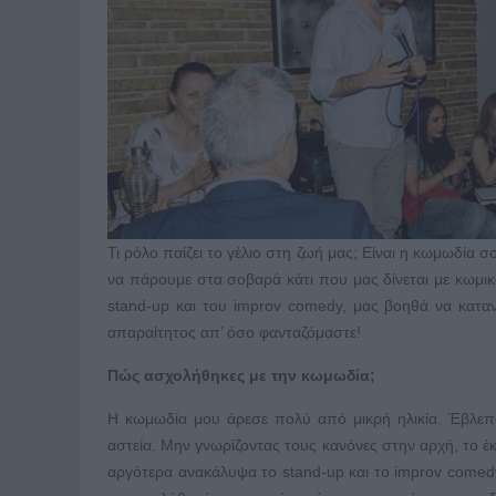
Τι ρόλο παίζει το γέλιο στη ζωή μας; Είναι η κωμωδία 
να πάρουμε στα σοβαρά κάτι που μας δίνεται με κωμ
stand-up και του improv comedy, μας βοηθά να κατα
απαραίτητος απ’ όσο φανταζόμαστε!
Πώς ασχολήθηκες με την κωμωδία;
Η κωμωδία μου άρεσε πολύ από μικρή ηλικία. Έβλε
αστεία. Μην γνωρίζοντας τους κανόνες στην αρχή, το έ
αργότερα ανακάλυψα το stand-up και το improv comedy