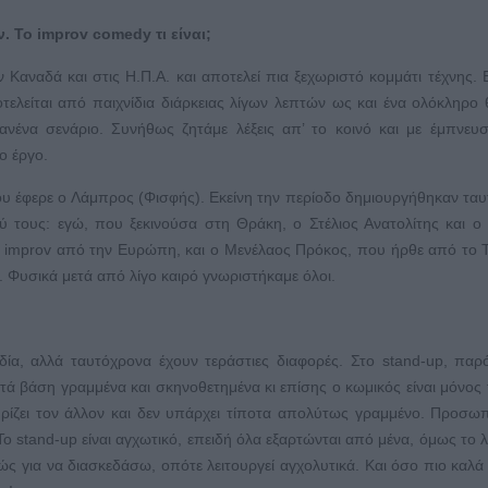
 Το improv comedy τι είναι;
 Καναδά και στις Η.Π.Α. και αποτελεί πια ξεχωριστό κομμάτι τέχνης. Ε
ελείται από παιχνίδια διάρκειας λίγων λεπτών ως και ένα ολόκληρο 
κανένα σενάριο. Συνήθως ζητάμε λέξεις απ’ το κοινό και με έμπνευ
ο έργο.
ου έφερε ο Λάμπρος (Φισφής). Εκείνη την περίοδο δημιουργήθηκαν τα
ύ τους: εγώ, που ξεκινούσα στη Θράκη, ο Στέλιος Ανατολίτης και ο
 improv από την Ευρώπη, και ο Μενέλαος Πρόκος, που ήρθε από το Τ
 Φυσικά μετά από λίγο καιρό γνωριστήκαμε όλοι.
δία, αλλά ταυτόχρονα έχουν τεράστιες διαφορές. Στο stand-up, πα
ά βάση γραμμένα και σκηνοθετημένα κι επίσης ο κωμικός είναι μόνος 
ηρίζει τον άλλον και δεν υπάρχει τίποτα απολύτως γραμμένο. Προσω
Το stand-up είναι αγχωτικό, επειδή όλα εξαρτώνται από μένα, όμως το 
ς για να διασκεδάσω, οπότε λειτουργεί αγχολυτικά. Και όσο πιο καλ