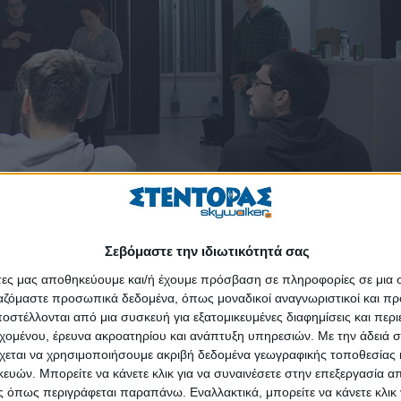
Σεβόμαστε την ιδιωτικότητά σας
άτες μας αποθηκεύουμε και/ή έχουμε πρόσβαση σε πληροφορίες σε μια
ργαζόμαστε προσωπικά δεδομένα, όπως μοναδικοί αναγνωριστικοί και 
στέλλονται από μια συσκευή για εξατομικευμένες διαφημίσεις και περ
εχομένου, έρευνα ακροατηρίου και ανάπτυξη υπηρεσιών.
Με την άδειά σα
γίνεται πιο γνωστό και αποδεκτό από τον κόσμο, σε βάθος χρόνου μπ
χεται να χρησιμοποιήσουμε ακριβή δεδομένα γεωγραφικής τοποθεσίας 
ών. Μπορείτε να κάνετε κλικ για να συναινέσετε στην επεξεργασία απ
 όπως περιγράφεται παραπάνω. Εναλλακτικά, μπορείτε να κάνετε κλικ γ
ορ για τους Έλληνες; Μπορούμε να πάρουμε στα σοβαρά κάτι 