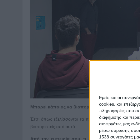
Εμείς και οι συνεργ
cookies, και επεξε
Μπορεί κάποιος να βιοποριστεί από την κωμωδία;
πληροφορίες που απο
διαφήμισης και περι
Έτσι όπως εξελίσσονται τα πράγματα στο είδος, που 
συνεργάτες μας ενδέ
βιοποριστείς από αυτό.
μέσω σάρωσης συσκευ
1538 συνεργάτες μας
Από την εμπειρία σου, τι ρόλο παίζει το χιούμ