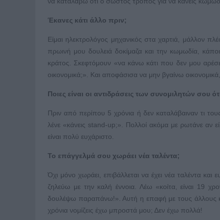
να καταλάβω ότι ο σωστός τρόπος για να κάνεις κωμωδί
Έκανες κάτι άλλο πριν;
Είμαι ηλεκτρολόγος μηχανικός στα χαρτιά, μάλλον πλέ
πρωινή μου δουλειά δοκίμαζα και την κωμωδία, κάποι
κράτος. Σκεφτόμουν «να κάνω κάτι που δεν μου αρέσει
οικονομικά;». Και αποφάσισα να μην βγαίνω οικονομικά,
Ποιες είναι οι αντιδράσεις των συνομιλητών σου ότ
Πριν από περίπου 5 χρόνια ή δεν καταλάβαιναν τι το
λένε «κάνεις stand-up;». Πολλοί ακόμα με ρωτάνε αν ε
είναι πολύ ευχάριστο.
Το επάγγελμά σου χωράει νέα ταλέντα;
Όχι μόνο χωράει, επιβάλλεται να έχει νέα ταλέντα και 
ζηλεύω με την καλή έννοια. Λέω «κοίτα, είναι 19 χρ
δουλέψω παραπάνω!». Αυτή η επαφή με τους άλλους κω
χρόνια νομίζεις έχω μπροστά μου; Δεν έχω πολλά!