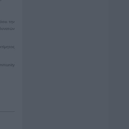
όσει την
 δυνατών
κτίμητος
ommunity