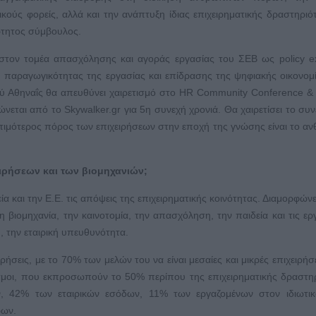
ούς φορείς, αλλά και την ανάπτυξη ίδιας επιχειρηματικής δραστηριό
άρτητος σύμβουλος.
στον τομέα απασχόλησης και αγοράς εργασίας του ΣΕΒ ως policy e
 παραγωγικότητας της εργασίας και επίδρασης της ψηφιακής οικονομ
ού Αθηναΐς θα απευθύνει χαιρετισμό στο HR Community Conference &
νεται από το Skywalker.gr για 5η συνεχή χρονιά. Θα χαιρετίσει το συν
υτιμότερος πόρος των επιχειρήσεων στην εποχή της γνώσης είναι το α
ειρήσεων και των βιομηχανιών;
ία και την Ε.Ε. τις απόψεις της επιχειρηματικής κοινότητας. Διαμορφώνει
τη βιομηχανία, την καινοτομία, την απασχόληση, την παιδεία και τις ερ
, την εταιρική υπευθυνότητα.
ήσεις, με το 70% των μελών του να είναι μεσαίες και μικρές επιχειρήσε
εσμοι, που εκπροσωπούν το 50% περίπου της επιχειρηματικής δραστη
, 42% των εταιρικών εσόδων, 11% των εργαζομένων στον ιδιωτικ
ρων.