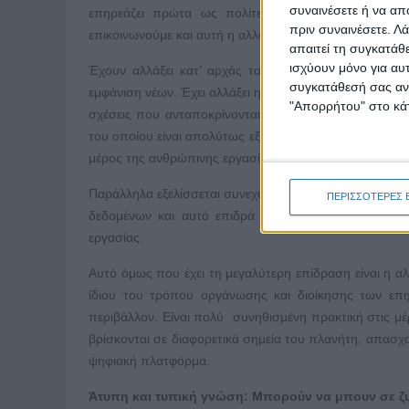
συναινέσετε ή να απ
επηρεάζει πρώτα ως πολίτες, μετά ως καταναλωτέ
πριν συναινέσετε.
Λά
επικοινωνούμε και αυτή η αλλαγή είναι στην καρδιά των
απαιτεί τη συγκατάθ
ισχύουν μόνο για αυ
Έχουν αλλάξει κατ’ αρχάς τα αντικείμενα στα οποία
συγκατάθεσή σας ανά
εμφάνιση νέων. Έχει αλλάξει η μορφή της εργασίας με 
"Απορρήτου" στο κάτ
σχέσεις που ανταποκρίνονται στις επιθυμίες και τις 
του οποίου είναι απολύτως εξοικειωμένο με ψηφιακούς
μέρος της ανθρώπινης εργασίας έχει αντικατασταθεί α
Παράλληλα εξελίσσεται συνεχώς η υπολογιστική ισχύς 
ΠΕΡΙΣΣΟΤΕΡΕΣ 
δεδομένων και αυτό επιδρά στην ανάπτυξη νέων προ
εργασίας.
Αυτό όμως που έχει τη μεγαλύτερη επίδραση είναι η 
ίδιου του τρόπου οργάνωσης και διοίκησης των επ
περιβάλλον. Είναι πολύ συνηθισμένη πρακτική στις μέ
βρίσκονται σε διαφορετικά σημεία του πλανήτη, απασχο
ψηφιακή πλατφόρμα.
Άτυπη και τυπική γνώση: Μπορούν να μπουν σε ζυγ