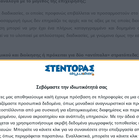
ανάλογα με το μέγεθος της επιχείρησης;
 διαδικασίες, οι οποίες προφανώς επιβάλλεται να προσαρμοστούν στο
οσαρμογή όμως δεν επηρεάζει τις αρχές και τις αξίες με τις οποίες διοι
ρηση μπορεί να μην έχει ένα πλήρως καταγεγραμμένο και δομημένο
ί να το υλοποιεί με απλούστερες διαδικασίες, με γνώμονα όμως την ε
ού και διοίκησης ή πρόκειται για δύο «αντίπαλα» στρατόπεδα;
λα» στρατόπεδα μόνο σε παρωχημένα ή αδύναμα μυαλά. Ο «πόλεμος» εί
λιξη και η ανάπτυξη και δεν είναι εσωτερικός. Οι διοικήσεις και οι εργ
με εύλογα διαφοροποιημένο τρόπο, αλλά αυτό δεν τους καθιστά αντ
Σεβόμαστε την ιδιωτικότητά σας
ια τον ρόλο του άλλου και η υποστήριξη είναι τα στοιχεία που θα φέ
άτες μας αποθηκεύουμε και/ή έχουμε πρόσβαση σε πληροφορίες σε μια
ι. Αλίμονο αν στις μέρες μας, ιδίως στη χώρα μας, που τόσο πληγώ
ργαζόμαστε προσωπικά δεδομένα, όπως μοναδικοί αναγνωριστικοί και 
τα, επιτρέψουμε να επικρατήσουν διχαστικές λογικές στο εσωτερ
στέλλονται από μια συσκευή για εξατομικευμένες διαφημίσεις και περ
εχομένου, έρευνα ακροατηρίου και ανάπτυξη υπηρεσιών.
Με την άδειά σα
χεται να χρησιμοποιήσουμε ακριβή δεδομένα γεωγραφικής τοποθεσίας 
ορά εργασίας;
ών. Μπορείτε να κάνετε κλικ για να συναινέσετε στην επεξεργασία απ
 όπως περιγράφεται παραπάνω. Εναλλακτικά, μπορείτε να κάνετε κλικ γ
έαστο, ευτυχώς! Η ψηφιακή οικονομία είναι ήδη εδώ και είναι παν