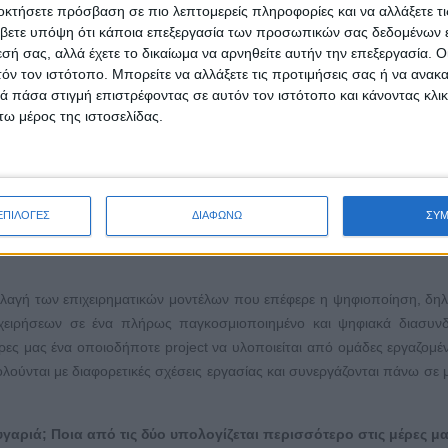
οκτήσετε πρόσβαση σε πιο λεπτομερείς πληροφορίες και να αλλάξετε τι
ς και ύστερα ως εργαζομένους. Έχει αλλάξει τα πάντα στον τρ
βετε υπόψη ότι κάποια επεξεργασία των προσωπικών σας δεδομένων ε
 ενδοεπιχειρησιακών λειτουργιών.
εσή σας, αλλά έχετε το δικαίωμα να αρνηθείτε αυτήν την επεξεργασία. 
τόν τον ιστότοπο. Μπορείτε να αλλάξετε τις προτιμήσεις σας ή να ανακα
 εργαζόμαστε και τα επαγγέλματα με τη σταδιακή απαξίωση κάποιων
 πάσα στιγμή επιστρέφοντας σε αυτόν τον ιστότοπο και κάνοντας κλι
νέες, σύγχρονες μορφές απασχόλησης, όπως η τηλεργασία, αλλά και ερ
ω μέρος της ιστοσελίδας.
ανάγκες της σημερινής δημογραφικής σύνθεσης των εργαζομένων, μεγά
 τρόπους εργασίας. Ήδη σήμερα ένα πλήθος εργασιών έχει αυτοματοποι
πό ρομπότ.
και αναπτύσσονται αλγόριθμοι που επιτρέπουν την αξιοποίηση τεράστι
ΕΠΙΛΟΓΕΣ
ΔΙΑΦΩΝΩ
ΣΥ
ϊόντων/υπηρεσιών, αλλά και σε πολλές υπάρχουσες θέσεις και αντ
αλλαγή των επιχειρηματικών μοντέλων που επέφερε η ψηφιοποίηση, δη
ιχειρήσεων σε ένα πλήρως παγκοσμιοποιημένο και ψηφιακά διασυνδ
ρες μας ένα οποιοδήποτε project να υλοποιείται από ομάδες εργαζομ
λούνται με διαφορετικές σχέσεις εργασίας και συνεργάζονται πάνω σε μ
αριά; Ποια από τις δύο υπολογίζεται περισσότερο στις μέρες μα