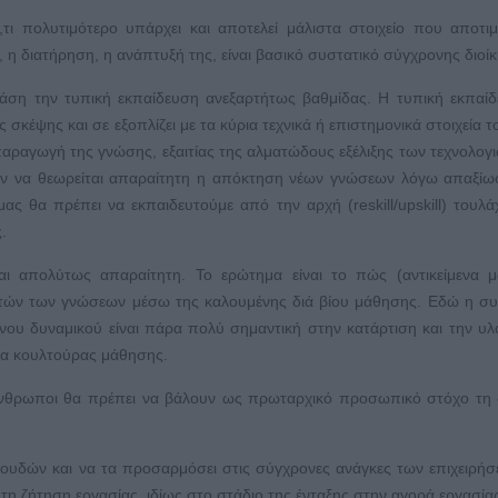
,τι πολυτιμότερο υπάρχει και αποτελεί μάλιστα στοιχείο που αποτιμ
η, η διατήρηση, η ανάπτυξή της, είναι βασικό συστατικό σύγχρονης διοί
βάση την τυπική εκπαίδευση ανεξαρτήτως βαθμίδας. Η τυπική εκπαί
σκέψης και σε εξοπλίζει με τα κύρια τεχνικά ή επιστημονικά στοιχεία τ
ραγωγή της γνώσης, εξαιτίας της αλματώδους εξέλιξης των τεχνολογιώ
τών να θεωρείται απαραίτητη η απόκτηση νέων γνώσεων λόγω απαξί
ας θα πρέπει να εκπαιδευτούμε από την αρχή (reskill/upskill) τουλά
.
αι απολύτως απαραίτητη. Το ερώτημα είναι το πώς (αντικείμενα 
 αυτών των γνώσεων μέσω της καλουμένης διά βίου μάθησης. Εδώ η σ
νου δυναμικού είναι πάρα πολύ σημαντική στην κατάρτιση και την υ
ια κουλτούρας μάθησης.
έοι άνθρωποι θα πρέπει να βάλουν ως πρωταρχικό προσωπικό στόχο τη 
πουδών και να τα προσαρμόσει στις σύγχρονες ανάγκες των επιχειρήσ
η ζήτηση εργασίας, ιδίως στο στάδιο της ένταξης στην αγορά εργασία