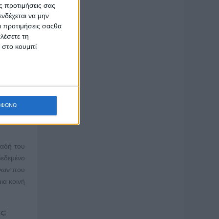
ς προτιμήσεις σας
όπο που
νδέχεται να μην
Οι προτιμήσεις σαςθα
λέσετε τη
 και την
κ στο κουμπί
γασιακές
λο μέρος
ηθεί και
ου όγκου
ΜΦΩΝΩ
ικείμενα
λαδή του
εδεμένο
ένων που
ια κοινή
ς;