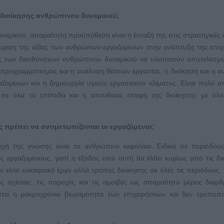
ς διοίκησης ανθρώπινου δυναμικού;
ναμικού, απαραίτητη προϋπόθεση είναι η ένταξή της στις στρατηγικές 
νώριση της αξίας των ανθρώπων-εργαζομένων στην ανάπτυξη της επιχ
ς των διευθύνσεων ανθρώπινου δυναμικού να υλοποιούν αποτελεσμα
προγραμματισμός και η ανάλυση θέσεων εργασίας, η διοίκηση και η α
ζομένων και η δημιουργία υγιούς εργασιακού κλίματος. Είναι πολύ σ
ία σε όλα τα επίπεδα και η απευθείας επαφή της διοίκησης με όλ
ς πρέπει να αντιμετωπίζονται οι εργαζόμενοι;
χή της γνώσης είναι το ανθρώπινο κεφάλαιο. Ειδικά σε περιόδους
ς εργαζομένους, γιατί η έξοδος από αυτή θα έλθει κυρίως από τις δι
είναι ευκαιριακό έργο αλλά τρόπος διοίκησης σε όλες τις περιόδους.
ές σχέσεις, τις παροχές και τις αμοιβές ως απαραίτητο μέρος διαρ
στεί η μακροχρόνια βιωσιμότητα των επιχειρήσεων και δεν τροποπ