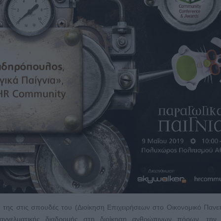
η της στις σπουδές του (Διοίκηση Επιχειρήσεων στο Οικονομικό Πανε
αγγελματικής διαδρομής στη διοίκηση ανθρώπινων πόρων, την