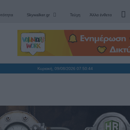
υτότητα
Skywalker.gr
Τεύχη
Άλλα ένθετα
Κυριακή, 09/08/2026
07:50:45