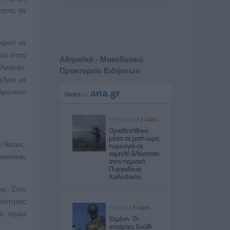
τητας σε
xpert σε
ίας στην
Αθηναϊκό - Μακεδονικό
 Awards,
Πρακτορείο Ειδήσεων
έδριο με
νθρώπινο
 θέσεις,
γασιακές
ις. Στον
ριότητας
ό τομέα