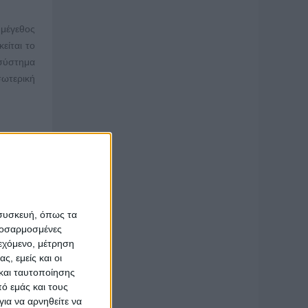
 μέγεθος
κείται το
 σύστημα
σωτερική
ναι μόνο
αζόμενοι
ιπάλους.
ρουν την
 συσκευή, όπως τα
θηκε από
προσαρμοσμένες
ικό των
ιεχόμενο, μέτρηση
ς, εμείς και οι
και ταυτοποίησης
ό εμάς και τους
ια να αρνηθείτε να
τού. Μας