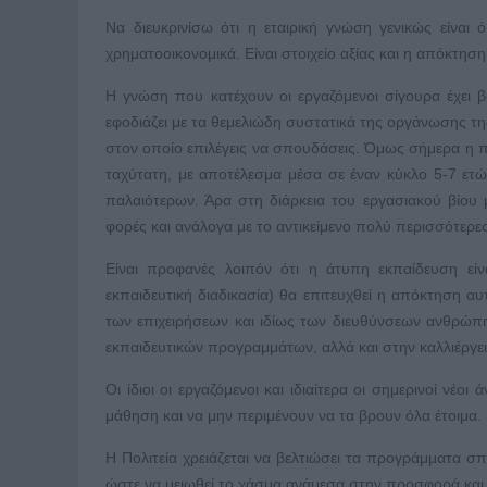
Να διευκρινίσω ότι η εταιρική γνώση γενικώς είναι ό
χρηματοοικονομικά. Είναι στοιχείο αξίας και η απόκτησ
Η γνώση που κατέχουν οι εργαζόμενοι σίγουρα έχει 
εφοδιάζει με τα θεμελιώδη συστατικά της οργάνωσης της 
στον οποίο επιλέγεις να σπουδάσεις. Όμως σήμερα η πα
ταχύτατη, με αποτέλεσμα μέσα σε έναν κύκλο 5-7 ε
παλαιότερων. Άρα στη διάρκεια του εργασιακού βίου μ
φορές και ανάλογα με το αντικείμενο πολύ περισσότερες
Είναι προφανές λοιπόν ότι η άτυπη εκπαίδευση είν
εκπαιδευτική διαδικασία) θα επιτευχθεί η απόκτηση
των επιχειρήσεων και ιδίως των διευθύνσεων ανθρώπι
εκπαιδευτικών προγραμμάτων, αλλά και στην καλλιέργε
Οι ίδιοι οι εργαζόμενοι και ιδιαίτερα οι σημερινοί ν
μάθηση και να μην περιμένουν να τα βρουν όλα έτοιμα.
Η Πολιτεία χρειάζεται να βελτιώσει τα προγράμματα σ
ώστε να μειωθεί το χάσμα ανάμεσα στην προσφορά και τ