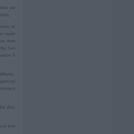
άται και
κησης.
δευση σε
ου τομέα
ν, είναι
ωσης των
χιστον 5
μάθησης,
υμμετοχή
λοποίηση
διά βίου
εων έτσι
ς.