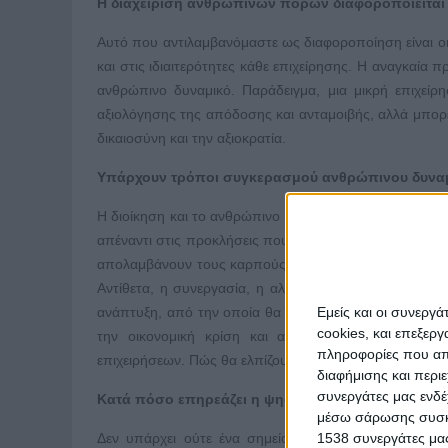
Η διαχείριση ανθρώπινων πόρων διαφοροποιείται 
Αυτό που αντιλαμβανόμαστε ως διαφοροποίηση είναι οι
και στις ιδιαιτερότητες κάθε επιχείρησης. Η αναγκαία πρ
ανθρώπινο δυναμικό. Παράδειγμα, μια μικρή επιχεί
αξιολόγησης της απόδοσης και ανταμοιβής, αλλά μπορε
δικαιοσύνη και την αξιοκρατία.
Υπάρχουν τρόποι συγκερασμού ανθρώπινου δυναμικ
Η διοίκηση και το ανθρώπινο δυναμικό είναι «αντίπα
απέναντι στις προκλήσεις που δημιουργούν η συνεχής εξέ
απολαμβάνουν τους καρπούς των κοινών προσπαθειών 
Αντίθετα, η συνεργασία, η αλληλοεκτίμηση του ενός γ
Εμείς και οι συνεργ
ανάπτυξη, από την οποία θα απολαύσουν καρπούς όλο
cookies, και επεξε
την οικονομική κρίση και ακόμη επουλώνει τραύμα
πληροφορίες που απο
επιχειρήσεων. Πώς θα ελπίζουμε τότε να ανακάμψουμε;
διαφήμισης και περι
συνεργάτες μας ενδέ
Κατά πόσο επηρεάζει η ψηφιακή οικονομία την αγ
μέσω σάρωσης συσκευ
1538 συνεργάτες μας
Δεν υπάρχει ούτε ένα σημείο το οποίο μένει ανεπηρ