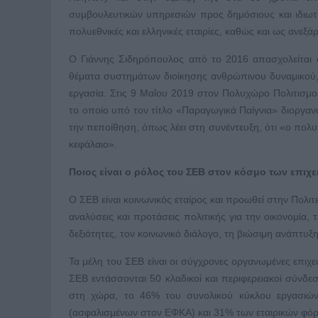
συμβουλευτικών υπηρεσιών προς δημόσιους και ιδιωτικ
πολυεθνικές και ελληνικές εταιρίες, καθώς και ως ανεξ
Ο Γιάννης Σιδηρόπουλος από το 2016 απασχολείται 
θέματα συστημάτων διοίκησης ανθρώπινου δυναμικού,
εργασία. Στις 9 Μαΐου 2019 στον Πολυχώρο Πολιτισμ
το οποίο υπό τον τίτλο «Παραγωγικά Παίγνια» διοργανώ
την πεποίθηση, όπως λέει στη συνέντευξη, ότι «ο πολ
κεφάλαιο».
Ποιος είναι ο ρόλος του ΣΕΒ στον κόσμο των επιχ
Ο ΣΕΒ είναι κοινωνικός εταίρος και προωθεί στην Πολιτε
αναλύσεις και προτάσεις πολιτικής για την οικονομία, 
δεξιότητες, τον κοινωνικό διάλογο, τη βιώσιμη ανάπτυξη
Τα μέλη του ΣΕΒ είναι οι σύγχρονες οργανωμένες επιχειρ
ΣΕΒ εντάσσονται 50 κλαδικοί και περιφερειακοί σύνδ
στη χώρα, το 46% του συνολικού κύκλου εργασιών
(ασφαλισμένων στον ΕΦΚΑ) και 31% των εταιρικών φό