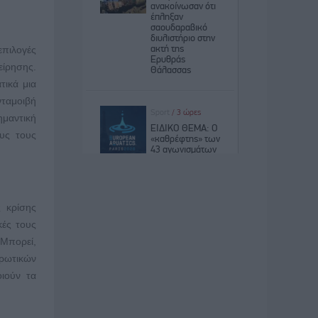
επιλογές
είρησης.
τικά μια
νταμοιβή
ημαντική
ους τους
 κρίσης
κές τους
 Μπορεί,
θρωτικών
οιούν τα