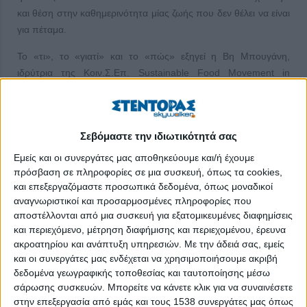
και θέση στην καθημερινότητα μίας ζωής που δεν θέλει να είναι
για πέταμα.
Το «τι», το «γιατί» και το «πώς» εξηγεί η Βη Μπουγάνη,
ιδρύτρια της Κοιν.Σ.Επ. Sustainable Food Movement in
Greece.
Πώς
Σεβόμαστε την ιδιωτικότητά σας
Εμείς και οι συνεργάτες μας αποθηκεύουμε και/ή έχουμε
πρόσβαση σε πληροφορίες σε μια συσκευή, όπως τα cookies,
και επεξεργαζόμαστε προσωπικά δεδομένα, όπως μοναδικοί
αναγνωριστικοί και προσαρμοσμένες πληροφορίες που
αποστέλλονται από μια συσκευή για εξατομικευμένες διαφημίσεις
και περιεχόμενο, μέτρηση διαφήμισης και περιεχομένου, έρευνα
ακροατηρίου και ανάπτυξη υπηρεσιών.
Με την άδειά σας, εμείς
και οι συνεργάτες μας ενδέχεται να χρησιμοποιήσουμε ακριβή
δεδομένα γεωγραφικής τοποθεσίας και ταυτοποίησης μέσω
σάρωσης συσκευών. Μπορείτε να κάνετε κλικ για να συναινέσετε
στην επεξεργασία από εμάς και τους 1538 συνεργάτες μας όπως
άρχισε η ιστορία της Κοιν.Σ.Επ. με το μακρύ αγγλικό