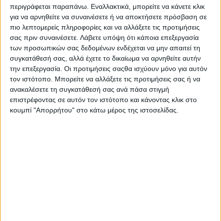
περιγράφεται παραπάνω. Εναλλακτικά, μπορείτε να κάνετε κλικ
όνομα «Sustainable Food Movement in Greece»;
για να αρνηθείτε να συναινέσετε ή να αποκτήσετε πρόσβαση σε
πιο λεπτομερείς πληροφορίες και να αλλάξετε τις προτιμήσεις
Ιδρυθήκαμε τον Ιούλιο του 2017 . Το project όμως τρέχει από
σας πριν συναινέσετε.
Λάβετε υπόψη ότι κάποια επεξεργασία
το 2013. Ήμουν στο Λονδίνο, όπου σπούδαζα και παράλληλα
των προσωπικών σας δεδομένων ενδέχεται να μην απαιτεί τη
δούλευα σε ένα αρκετά μεγάλο όμιλο υψηλής γαστρονομίας.
συγκατάθεσή σας, αλλά έχετε το δικαίωμα να αρνηθείτε αυτήν
Έβλεπα να πετιούνται διαρκώς τεράστιες ποσότητες φαγητού.
την επεξεργασία. Οι προτιμήσεις σαςθα ισχύουν μόνο για αυτόν
Ακόμη και στο training που κάναμε προετοιμαζόμενοι για ένα
τον ιστότοπο. Μπορείτε να αλλάξετε τις προτιμήσεις σας ή να
νέο κατάστημα της αλυσίδας το φαγητό που μαγειρεύαμε
ανακαλέσετε τη συγκατάθεσή σας ανά πάσα στιγμή
επιστρέφοντας σε αυτόν τον ιστότοπο και κάνοντας κλικ στο
αυθημερόν για να φάμε εμείς οι ίδιοι πετιόταν (όσο δεν
κουμπί "Απορρήτου" στο κάτω μέρος της ιστοσελίδας.
καταναλωνόταν) μέσα σε τεράστιες μαύρες σακούλες.
Μπόλικο, καλομαγειρεμένο, ποιοτικό φαγητό στα σκουπίδια και
στη γωνία ένα σωρό άστεγοι. Μου φάνηκε αδιανόητο. Έφριξα.
Άρχισα να ψάχνομαι, τι θα μπορούσα να κάνω προκειμένου να
μην πετιέται το φαγητό.
Έτσι απλά; Συνήθως η ευαισθητοποίηση προέρχεται από
προσωπικά βιώματα ή από καταστάσεις που ζει κάποιος
στο περιβάλλον του.