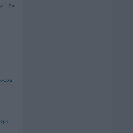
ub
. Τον
γαλώσει
όσμιο