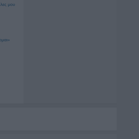
όλες μου
ομαι»