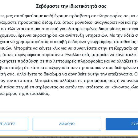
Σεβόμαστε την ιδιωτικότητά σας
Λούης Πατσαλίδης: «Είτε με συν είτε με πλην 30 κι
άτες μας αποθηκεύουμε και/ή έχουμε πρόσβαση σε πληροφορίες σε μια
ργαζόμαστε προσωπικά δεδομένα, όπως μοναδικοί αναγνωριστικοί και 
είμαι ο ίδιος άνθρωπος, ο χαρακτήρας δεν μετριέτα
στέλλονται από μια συσκευή για εξατομικευμένες διαφημίσεις και περ
κιλά!»
εχομένου, έρευνα ακροατηρίου και ανάπτυξη υπηρεσιών.
Με την άδειά σα
Δημοσιεύθηκε : Δευτέρα, 21 Οκτωβρίου 2024 19:30
χεται να χρησιμοποιήσουμε ακριβή δεδομένα γεωγραφικής τοποθεσίας 
ών. Μπορείτε να κάνετε κλικ για να συναινέσετε στην επεξεργασία απ
 όπως περιγράφεται παραπάνω. Εναλλακτικά, μπορείτε να κάνετε κλικ γ
 που η
οκτήσετε πρόσβαση σε πιο λεπτομερείς πληροφορίες και να αλλάξετε τι
Από του
ή του με
βετε υπόψη ότι κάποια επεξεργασία των προσωπικών σας δεδομένων ε
δημοφιλείς 
τον Δήμο
εσή σας, αλλά έχετε το δικαίωμα να αρνηθείτε αυτήν την επεξεργασία. 
της Κύπρ
Ταύρου
τόν τον ιστότοπο. Μπορείτε να αλλάξετε τις προτιμήσεις σας ή να ανακα
 πάσα στιγμή επιστρέφοντας σε αυτόν τον ιστότοπο και κάνοντας κλι
παρουσιασ
 διαρκώς
ω μέρος της ιστοσελίδας.
πρώτο
ένο στο
όλους μας
τηλεθέαση προγράμματος του ΑLΡΗΑ Κύπρου «Λούη
ιο επάξια
Show», ο αγαπημένος Λούης Πατσαλίδης είναι αποφασισ
ος και με
αναστατώσει και πάλι την Ελλάδα µε τον υπέ
πό μικρή
ΕΠΙΛΟΓΕΣ
ΔΙΑΦΩΝΩ
ΣΥ
αυθορμητισμό του και το ολοκαίνουριο σόλο του «ΠΛ
ία.
Αυτήν τη φορά, μάλιστα, δεν θα είναι απλά περαστικός,