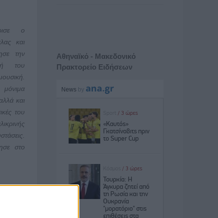
ρισε ο
λας και
νησε την
Αθηναϊκό - Μακεδονικό
ική του
Πρακτορείο Ειδήσεων
μουσική.
 μόνιμα
αλλά και
ικές του
ικρινής
στάσεις.
ησε στο