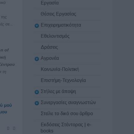
ικό
Εργασία
Θέσεις Εργασίας
 της
ές σε...
Επιχειρηματικότητα
Εθελοντισμός
Δράσεις
on of
ική
Αγρονέα
Κέντρου
Κοινωνία-Πολιτική
α τη
Επιστήμη-Τεχνολογία
Στήλες με άποψη
Συνεργασίες αναγνωστών
ού μού
 μου
Στείλε το δικό σου άρθρο
Εκδόσεις Στέντορας | e-
books