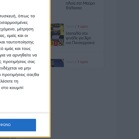
λά,
 συσκευή, όπως τα
προσαρμοσμένες
ι με τα
ιεχόμενο, μέτρηση
ς, εμείς και οι
και ταυτοποίησης
ό εμάς και τους
ια να αρνηθείτε να
ς προτιμήσεις σας
ς πιο
νδέχεται να μην
κωμικούς
Οι προτιμήσεις σαςθα
ου και
λέσετε τη
κ στο κουμπί
τής του
υ σε
ς Night
μένος ν’
ρμετρο
ΜΦΩΝΩ
ΗΝ 30».
 αλλά θα