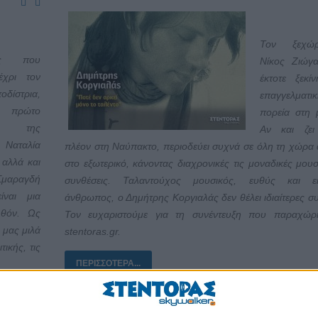
Τον ξεχώ
ες που
Νίκος Ζιώγα
έχρι τον
έκτοτε ξεκί
οδίστρια,
επαγγελματ
ρώτο
πορεία στη 
τη της
Αν και ζει
 Ναταλία
πλέον στη Ναύπακτο, περιοδεύει συχνά σε όλη τη χώρα 
 αλλά και
στο εξωτερικό, κάνοντας διαχρονικές τις μοναδικές μουσ
Σμαραγδή
συνθέσεις. Ταλαντούχος μουσικός, ευθύς και ειλ
ίναι μια
άνθρωπος, ο Δημήτρης Κοργιαλάς δεν θέλει ιδιαίτερες συ
λθόν. Ως
Τον ευχαριστούμε για τη συνέντευξη που παραχώρ
 μας μιλά
stentoras
.
gr
.
τικής, τις
ΠΕΡΙΣΣΌΤΕΡΑ...