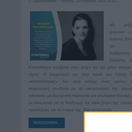
Δημοσιεύθηκε : Τετάρτη, 23 Απριλίου 2025 15:13
Με ρίζ
φτάνουν μ
Ιωάννη Καπ
τον π
Κυβερνή
Ελλάδας, η
Καποδίστρια κουβαλά στην ψυχή της όχι μόνο ιστορία
τέχνη. Η συμμετοχή της στην ταινία του Γιάννη 
«Καποδίστριας» δεν είναι απλώς ένας ρόλος· ε
συγκινητική σύνδεση με το οικογενειακό της παρε
ηθοποιός με ξεχωριστή παρουσία και εσωτερική δύναμη,
με ειλικρίνεια για τη διαδρομή της στον χώρο της υποκρι
προκλήσεις και τα όνειρά της. Μια συνέντευξη
ΠΕΡΙΣΣΌΤΕΡΑ...