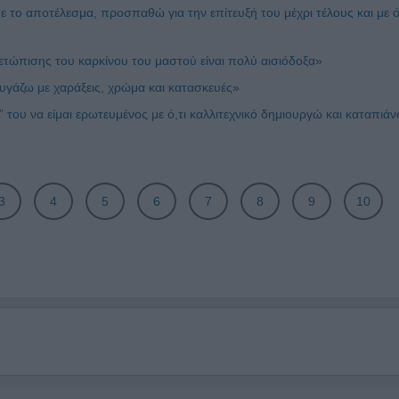
 το αποτέλεσμα, προσπαθώ για την επίτευξή του μέχρι τέλους και με 
τώπισης του καρκίνου του μαστού είναι πολύ αισιόδοξα»
υγάζω με χαράξεις, χρώμα και κατασκευές»
του να είμαι ερωτευμένος με ό,τι καλλιτεχνικό δημιουργώ και καταπιάν
3
4
5
6
7
8
9
10