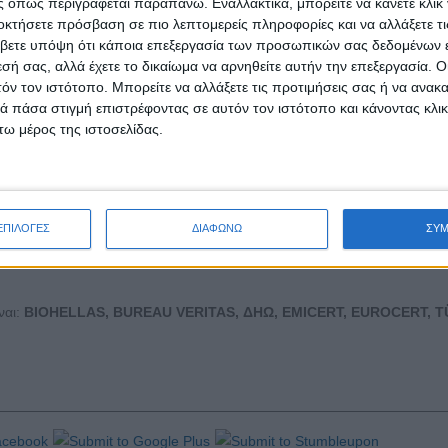
 όπως περιγράφεται παραπάνω. Εναλλακτικά, μπορείτε να κάνετε κλικ γ
οκτήσετε πρόσβαση σε πιο λεπτομερείς πληροφορίες και να αλλάξετε τι
οριστικό ρόλο που διαδραματίζει το TIC Hellas στον τομέα των επιθε
βετε υπόψη ότι κάποια επεξεργασία των προσωπικών σας δεδομένων ε
ος που απολαμβάνει ως αξιόπιστος θεσμικός συνομιλητής της Πολιτείας
εσή σας, αλλά έχετε το δικαίωμα να αρνηθείτε αυτήν την επεξεργασία. 
τόν τον ιστότοπο. Μπορείτε να αλλάξετε τις προτιμήσεις σας ή να ανακα
 πάσα στιγμή επιστρέφοντας σε αυτόν τον ιστότοπο και κάνοντας κλι
ηκε μια δημιουργική και παραγωγική χρονιά, υπογραμμίζοντας την στρα
ω μέρος της ιστοσελίδας.
ι τη διασφάλιση της ποιότητας. Παράλληλα, αναφέρθηκε στην σταθερή
υσή του να λειτουργεί ως πυλώνας αξιοπιστίας και τεχνικής αριστείας σ
ΕΠΙΛΟΓΕΣ
ΔΙΑΦΩΝΩ
ΣΥ
ναι:
BIOHELLAS, BUREAU VERITAS, ΔΗΩ, EMICERT, EUROCERT, T