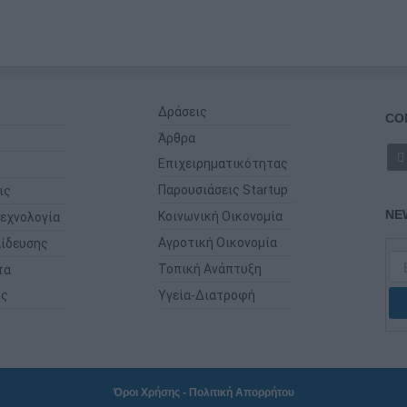
Δράσεις
CO
Άρθρα
Επιχειρηματικότητας
Παρουσιάσεις Startup
ις
NE
Κοινωνική Οικονομία
εχνολογία
Αγροτική Οικονομία
ίδευσης
Τοπική Ανάπτυξη
τα
ης
Υγεία-Διατροφή
Όροι Χρήσης
-
Πολιτική Απορρήτου