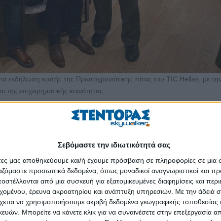
α εκδήλωση κοπής της Πρωτοχρονιάτικης πίτας του TIC Hellas, με τη
 της επιχειρηματικής κοινότητας.
ενικός Γραμματέας Βιομηχανίας του Υπουργείου Ανάπτυξης, η κα Ελένη
ς Ανάπτυξης και Τροφίμων, ο κ. Σπυρίδων Μάμαλης, Πρόεδρος Δ.Σ. το
 Σύμβουλος του Εθνικού Συστήματος Υποδομών Ποιότητας.
Σεβόμαστε την ιδιωτικότητά σας
λων, ο κ. Γεώργιος Δρόσος, Αν. Γενικός Διευθυντής στη Γενική Γραμμα
άτες μας αποθηκεύουμε και/ή έχουμε πρόσβαση σε πληροφορίες σε μια
 Βέργαδος, Διευθυντής Διαχείρισης Σχέσεων Μελών του ΣΕΒ, ο κ. Χρήσ
ργαζόμαστε προσωπικά δεδομένα, όπως μοναδικοί αναγνωριστικοί και 
σης & Ελέγχου ΕΣΥΔ, καθώς και εκπρόσωποι ανεξάρτητων αρχών και
στέλλονται από μια συσκευή για εξατομικευμένες διαφημίσεις και περ
εχομένου, έρευνα ακροατηρίου και ανάπτυξη υπηρεσιών.
Με την άδειά σα
χεται να χρησιμοποιήσουμε ακριβή δεδομένα γεωγραφικής τοποθεσίας 
 κρίσιμους τομείς της ελληνικής οικονομίας, επιβεβαιώνοντας τη θεσμ
ών. Μπορείτε να κάνετε κλικ για να συναινέσετε στην επεξεργασία απ