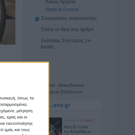
Αιδώς Αργείοι
Made in Greece
Συνεργασίες αναγνωστών
Στείλε το δικό σου άρθρο
Εκδόσεις Στέντορας | e-
books
ν
υ ΕΛΓΟ
Αθηναϊκό - Μακεδονικό
Πρακτορείο Ειδήσεων
τεία
 συσκευή, όπως τα
τος
προσαρμοσμένες
ιεχόμενο, μέτρηση
ς, εμείς και οι
και ταυτοποίησης
ική
ό εμάς και τους