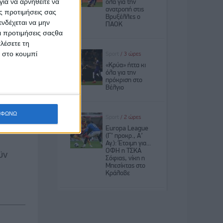
ια να αρνηθείτε να
ς προτιμήσεις σας
ωρήσεων,
νδέχεται να μην
 και της
Οι προτιμήσεις σαςθα
λέσετε τη
κ στο κουμπί
τηγική
τον
ΜΦΩΝΩ
ÜV