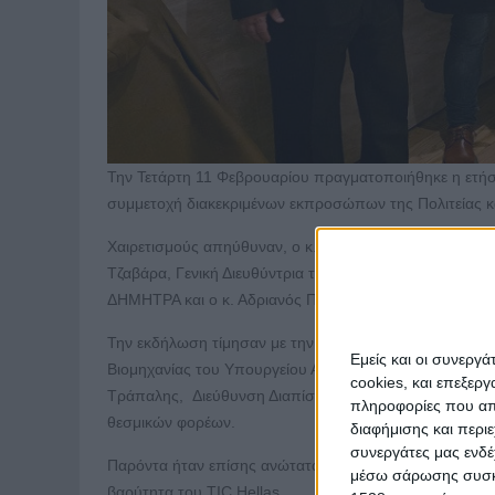
Την Τετάρτη 11 Φεβρουαρίου πραγματοποιήθηκε η ετήσι
συμμετοχή διακεκριμένων εκπροσώπων της Πολιτείας και
Χαιρετισμούς απηύθυναν, ο κ. Ελευθέριος Κρητικός, Γ
Τζαβάρα, Γενική Διευθύντρια του Υπουργείου Αγροτική
ΔΗΜΗΤΡΑ και ο κ. Αδριανός Παυλόπουλος, Διευθύνων
Την εκδήλωση τίμησαν με την παρουσία τους, μεταξύ άλ
Εμείς και οι συνεργ
Βιομηχανίας του Υπουργείου Ανάπτυξης, ο κ. Δημήτρης
cookies, και επεξε
Τράπαλης, Διεύθυνση Διαπίστευσης Φορέων Πιστοποίη
πληροφορίες που απο
θεσμικών φορέων.
διαφήμισης και περι
συνεργάτες μας ενδέ
Παρόντα ήταν επίσης ανώτατα στελέχη επιχειρήσεων από
μέσω σάρωσης συσκευ
βαρύτητα του TIC Hellas.