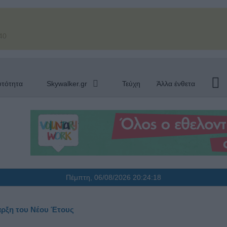
40
υτότητα
Skywalker.gr
Τεύχη
Άλλα ένθετα
Πέμπτη, 06/08/2026
20:24:19
αρξη του Νέου Έτους