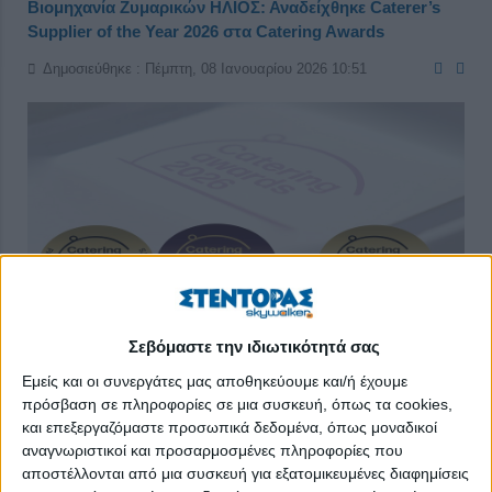
Βιομηχανία Ζυμαρικών ΗΛΙΟΣ: Αναδείχθηκε Caterer’s
Supplier of the Year 2026 στα Catering Awards
Δημοσιεύθηκε : Πέμπτη, 08 Ιανουαρίου 2026 10:51
Σεβόμαστε την ιδιωτικότητά σας
Εμείς και οι συνεργάτες μας αποθηκεύουμε και/ή έχουμε
πρόσβαση σε πληροφορίες σε μια συσκευή, όπως τα cookies,
και επεξεργαζόμαστε προσωπικά δεδομένα, όπως μοναδικοί
Τρεις σημαντικές διακρίσεις απέσπασε η
Βιομηχανία
αναγνωριστικοί και προσαρμοσμένες πληροφορίες που
αποστέλλονται από μια συσκευή για εξατομικευμένες διαφημίσεις
Ζυμαρικών ΗΛΙΟΣ
στα
Catering
Awards
2026
, έναν