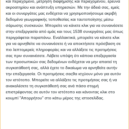
και περιεχόμενο, μέτρηση διαφήμισης και περιεχομένου, έρευνα
καταξιωμένο θεσμό που αναδεικνύει την καινοτομία, τη
ακροατηρίου και ανάπτυξη υπηρεσιών.
Με την άδειά σας, εμείς
βιωσιμότητα και την εξαιρετική γαστρονομική εμπειρία στον
και οι συνεργάτες μας ενδέχεται να χρησιμοποιήσουμε ακριβή
χώρο του catering. Η
ΗΛΙΟΣ
τιμήθηκε με το κορυφαίο βραβείο
δεδομένα γεωγραφικής τοποθεσίας και ταυτοποίησης μέσω
του θεσμού,
Caterer’s Supplier of the Year 2026
,
σάρωσης συσκευών. Μπορείτε να κάνετε κλικ για να συναινέσετε
επιβεβαιώνοντας τον κομβικό της ρόλο ως στρατηγικός
στην επεξεργασία από εμάς και τους 1538 συνεργάτες μας όπως
συνεργάτης των επαγγελματιών της μαζικής εστίασης.
περιγράφεται παραπάνω. Εναλλακτικά, μπορείτε να κάνετε κλικ
για να αρνηθείτε να συναινέσετε ή να αποκτήσετε πρόσβαση σε
Παράλληλα, η εταιρία απέσπασε
Gold
βραβείο στην κατηγορία
πιο λεπτομερείς πληροφορίες και να αλλάξετε τις προτιμήσεις
Pasta
,
Rice
,
Dried
Beans
,
Grains
Products
για την πλήρη
σας πριν συναινέσετε.
Λάβετε υπόψη ότι κάποια επεξεργασία
των προσωπικών σας δεδομένων ενδέχεται να μην απαιτεί τη
ποικιλία ζυμαρικών
της, καθώς και
Gold
στην κατηγορία
συγκατάθεσή σας, αλλά έχετε το δικαίωμα να αρνηθείτε αυτήν
Rapid
Cooking
Product
για τη σειρά Ζυμαρικών
Espressi
την επεξεργασία. Οι προτιμήσεις σαςθα ισχύουν μόνο για αυτόν
ΗΛΙΟΣ
, επιβεβαιώνοντας την ηγετική της θέση στην αγορά
τον ιστότοπο. Μπορείτε να αλλάξετε τις προτιμήσεις σας ή να
επαγγελματικών ζυμαρικών. Οι διακρίσεις αυτές αποτελούν
ανακαλέσετε τη συγκατάθεσή σας ανά πάσα στιγμή
αναγνώριση της στρατηγικής επένδυσης της εταιρίας στην
επιστρέφοντας σε αυτόν τον ιστότοπο και κάνοντας κλικ στο
τεχνογνωσία, την εξέλιξη και την ανάπτυξη προϊόντων που
κουμπί "Απορρήτου" στο κάτω μέρος της ιστοσελίδας.
προσφέρουν σταθερή ποιότητα, ευελιξία και αποδοτικότητα
στον απαιτητικό κλάδο του catering.
Το σύνολο της ποικιλίας ζυμαρικών ΗΛΙΟΣ, ιδανικό τόσο για
οικιακή όσο και για επαγγελματική χρήση, ανταποκρίνεται σε