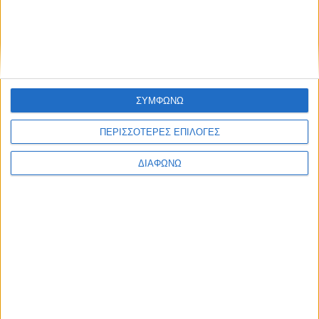
Τη συζήτηση συντόνισε η
Άννα
Χατζή
, Conference Producer
& Journalist στο FOODReporter.
Share this post
ΣΥΜΦΩΝΩ
ΠΕΡΙΣΣΟΤΕΡΕΣ ΕΠΙΛΟΓΕΣ
ΔΙΑΦΩΝΩ
Facebook Social Comments
Ευβοϊκή Ζύμη
Προηγούμενο
Επόμενο