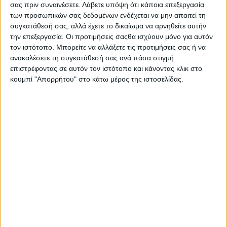
Conference
, στο πάνελ
«Build the Future: Smart
σας πριν συναινέσετε.
Λάβετε υπόψη ότι κάποια επεξεργασία
των προσωπικών σας δεδομένων ενδέχεται να μην απαιτεί τη
Manufacturing & Green Transformation»
, εκπροσωπούμενη
συγκατάθεσή σας, αλλά έχετε το δικαίωμα να αρνηθείτε αυτήν
από τον
Οικονομικό Διευθυντή (CFO), Νίκο Κωνσταντάκη
.
την επεξεργασία. Οι προτιμήσεις σαςθα ισχύουν μόνο για αυτόν
τον ιστότοπο. Μπορείτε να αλλάξετε τις προτιμήσεις σας ή να
Στο πλαίσιο της συζήτησης, ο κ. Κωνσταντάκης ανέδειξε τις
ανακαλέσετε τη συγκατάθεσή σας ανά πάσα στιγμή
πραγματικές συνθήκες υπό τις οποίες επιχειρούν σήμερα οι
επιστρέφοντας σε αυτόν τον ιστότοπο και κάνοντας κλικ στο
ελληνικές βιομηχανίες τροφίμων που επιδιώκουν τον πράσινο
κουμπί "Απορρήτου" στο κάτω μέρος της ιστοσελίδας.
και ψηφιακό μετασχηματισμό. Τόνισε ότι, ειδικά στον κλάδο
ζύμης, η
πράσινη μετάβαση αποτελεί πλέον
αναγκαιότητα
, τόσο για τη βιωσιμότητα των επιχειρήσεων
όσο και για την ανταγωνιστικότητά τους.
Ο Οικονομικός Διευθυντής της Ευβοϊκής Ζύμης αναφέρθηκε
στις
συνεχείς επενδύσεις της εταιρείας
σε:
ενεργειακή
αυτονόμηση
,
τεχνολογίες IoT για βελτιστοποίηση
παραγωγής
και
εκσυγχρονισμό αυτοματισμών
, οι οποίες
ενισχύουν την επιχειρησιακή αποτελεσματικότητα και μειώνουν
το περιβαλλοντικό αποτύπωμα.
Πιο συγκεκριμένα ανέφερε ότι η επένδυση της εταιρίας που