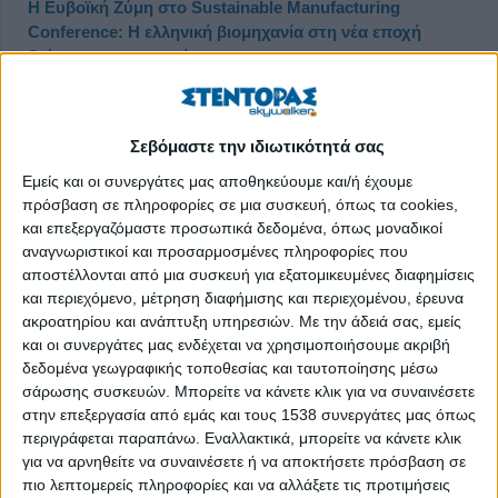
Η Ευβοϊκή Ζύμη στο Sustainable Manufacturing
Conference: Η ελληνική βιομηχανία στη νέα εποχή
βιώσιμης παραγωγής
Δημοσιεύθηκε : Πέμπτη, 11 Δεκεμβρίου 2025 09:55
Σεβόμαστε την ιδιωτικότητά σας
Εμείς και οι συνεργάτες μας αποθηκεύουμε και/ή έχουμε
πρόσβαση σε πληροφορίες σε μια συσκευή, όπως τα cookies,
και επεξεργαζόμαστε προσωπικά δεδομένα, όπως μοναδικοί
αναγνωριστικοί και προσαρμοσμένες πληροφορίες που
αποστέλλονται από μια συσκευή για εξατομικευμένες διαφημίσεις
και περιεχόμενο, μέτρηση διαφήμισης και περιεχομένου, έρευνα
ακροατηρίου και ανάπτυξη υπηρεσιών.
Με την άδειά σας, εμείς
και οι συνεργάτες μας ενδέχεται να χρησιμοποιήσουμε ακριβή
δεδομένα γεωγραφικής τοποθεσίας και ταυτοποίησης μέσω
σάρωσης συσκευών. Μπορείτε να κάνετε κλικ για να συναινέσετε
στην επεξεργασία από εμάς και τους 1538 συνεργάτες μας όπως
περιγράφεται παραπάνω. Εναλλακτικά, μπορείτε να κάνετε κλικ
για να αρνηθείτε να συναινέσετε ή να αποκτήσετε πρόσβαση σε
Η Ευβοϊκή Ζύμη συμμετείχε στο
Sustainable Manufacturing
πιο λεπτομερείς πληροφορίες και να αλλάξετε τις προτιμήσεις