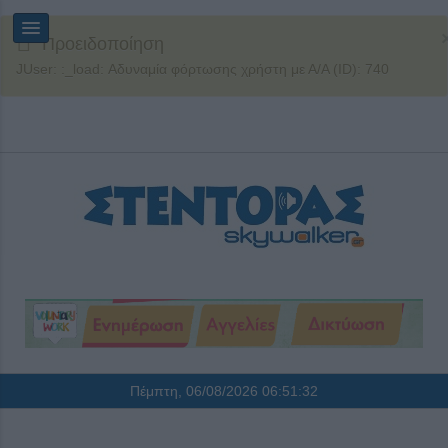
Προειδοποίηση
JUser: :_load: Αδυναμία φόρτωσης χρήστη με Α/Α (ID): 740
Πέμπτη, 06/08/2026
06:51:32