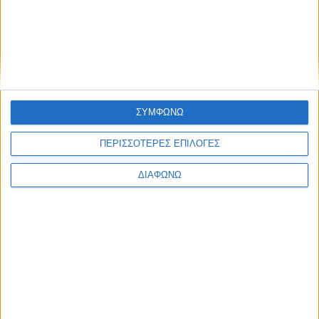
Share this post
ΣΥΜΦΩΝΩ
ΠΕΡΙΣΣΟΤΕΡΕΣ ΕΠΙΛΟΓΕΣ
ΔΙΑΦΩΝΩ
Facebook Social Comments
Foodexpo 2022
Ούζο Βαρβαγιάννης
Προηγούμενο
Επόμενο