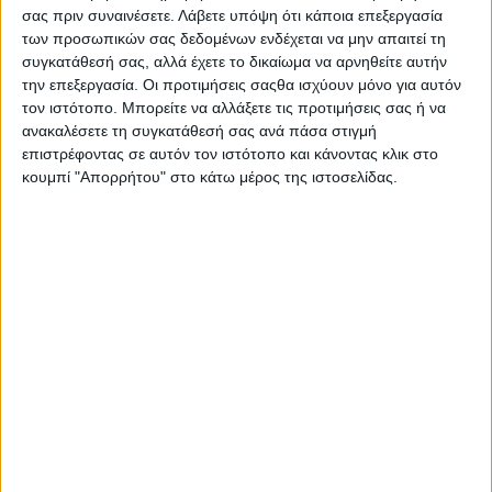
Η
εταιρία Βαρβαγιάννης
συμμετείχε δυναμικά στη
Foodexpo
σας πριν συναινέσετε.
Λάβετε υπόψη ότι κάποια επεξεργασία
2022
με το περίπτερό της να συγκεντρώνει πλήθος
των προσωπικών σας δεδομένων ενδέχεται να μην απαιτεί τη
επαγγελματιών και στοχευμένων buyers από την Ελλάδα και το
συγκατάθεσή σας, αλλά έχετε το δικαίωμα να αρνηθείτε αυτήν
εξωτερικό.
την επεξεργασία. Οι προτιμήσεις σαςθα ισχύουν μόνο για αυτόν
τον ιστότοπο. Μπορείτε να αλλάξετε τις προτιμήσεις σας ή να
Τα στελέχη της εταιρίας συνομίλησαν με τους επισκέπτες της
ανακαλέσετε τη συγκατάθεσή σας ανά πάσα στιγμή
σημαντικότερης Έκθεσης Τροφίμων και Ποτών στη Ν. Α.
επιστρέφοντας σε αυτόν τον ιστότοπο και κάνοντας κλικ στο
Ευρώπη εστιάζοντας στις πέντε διαφορετικές ετικέτες του
κουμπί "Απορρήτου" στο κάτω μέρος της ιστοσελίδας.
Ούζου Βαρβαγιάννης
, που τοποθετούνται σε όλο και
περισσότερα σημεία πώλησης εντός κι εκτός συνόρων. Η
εταιρία παρουσίασε τις ετικέτες
Ούζο Βαρβαγιάννη Πράσινο,
Ούζο Βαρβαγιάννη Μπλε, Ούζο Βαρβαγιάννη Εύζων, Ούζο
Βαρβαγιάννη Αφροδίτη και το Ούζο Βαρβαγιάννη
Συλλεκτικό,
που παράγεται σε περιορισμένη ποσότητα και
κλείνει μέσα του τις εμπειρίες και τα μυστικά 5 γενεών.
Αξίζει να σημειωθεί, ότι η τοποθέτηση των πέντε ετικετών του
Ούζου Βαρβαγιάννη στην εγχώρια και στις διεθνείς αγορές είναι
αποτέλεσμα της προσεκτικής και μακράς διαδικασίας
παραγωγής, των εξαιρετικών πρώτων υλών και φυσικά της