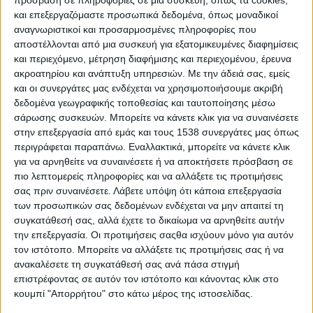
πρόσβαση σε πληροφορίες σε μια συσκευή, όπως τα cookies,
και επεξεργαζόμαστε προσωπικά δεδομένα, όπως μοναδικοί
αναγνωριστικοί και προσαρμοσμένες πληροφορίες που
αποστέλλονται από μια συσκευή για εξατομικευμένες διαφημίσεις
ΔΕΛΤΙΟ ΤΥΠΟΥ
και περιεχόμενο, μέτρηση διαφήμισης και περιεχομένου, έρευνα
ακροατηρίου και ανάπτυξη υπηρεσιών.
Με την άδειά σας, εμείς
και οι συνεργάτες μας ενδέχεται να χρησιμοποιήσουμε ακριβή
δεδομένα γεωγραφικής τοποθεσίας και ταυτοποίησης μέσω
Επίσκεψη του Υπουργού Εργασίας και Κοινωνικών
σάρωσης συσκευών. Μπορείτε να κάνετε κλικ για να συναινέσετε
Υποθέσεων, κ. Κωστή Χατζηδάκη στις εγκαταστάσεις της
στην επεξεργασία από εμάς και τους 1538 συνεργάτες μας όπως
Οικογένειας Στεργίου, Μέλους της ΕΛΛΑ-ΔΙΚΑ ΜΑΣ
περιγράφεται παραπάνω. Εναλλακτικά, μπορείτε να κάνετε κλικ
για να αρνηθείτε να συναινέσετε ή να αποκτήσετε πρόσβαση σε
πιο λεπτομερείς πληροφορίες και να αλλάξετε τις προτιμήσεις
σας πριν συναινέσετε.
Λάβετε υπόψη ότι κάποια επεξεργασία
Με ιδιαίτερη τιμή και χαρά, το Μέλος της πρωτοβουλίας
ΕΛΛΑ-
των προσωπικών σας δεδομένων ενδέχεται να μην απαιτεί τη
ΔΙΚΑ ΜΑΣ
,
η
συγκατάθεσή σας, αλλά έχετε το δικαίωμα να αρνηθείτε αυτήν
Οικογένεια Στεργίου,
φιλοξένησε στις εγκαταστάσεις της τον
την επεξεργασία. Οι προτιμήσεις σαςθα ισχύουν μόνο για αυτόν
τον ιστότοπο. Μπορείτε να αλλάξετε τις προτιμήσεις σας ή να
αξιότιμο Υπουργό Εργασίας και Κοινωνικών Υποθέσεων κύριο
ανακαλέσετε τη συγκατάθεσή σας ανά πάσα στιγμή
Κωστή Χατζηδάκη, καθώς και τον αξιότιμο Διοικητή του ΟΑΕΔ
επιστρέφοντας σε αυτόν τον ιστότοπο και κάνοντας κλικ στο
κύριο Σπύρο Πρωτοψάλτη, παρουσία του
Προέδρου
του ΔΣ
κουμπί "Απορρήτου" στο κάτω μέρος της ιστοσελίδας.
της ΕΛΛΑ-ΔΙΚΑ ΜΑΣ
κυρίου
Άγι Πιστιόλα
και του