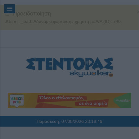
Προειδοποίηση
JUser: :_load: Αδυναμία φόρτωσης χρήστη με Α/Α (ID): 740
Παρασκευή, 07/08/2026
23:18:49