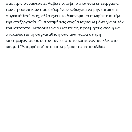
ακόμη μεγάλη αμιγώς ελληνική εταιρία, που συνδυάζει την
σας πριν συναινέσετε.
Λάβετε υπόψη ότι κάποια επεξεργασία
των προσωπικών σας δεδομένων ενδέχεται να μην απαιτεί τη
παράδοση και τις αυθεντικές γεύσεις με την καινοτομία, ενώνει
συγκατάθεσή σας, αλλά έχετε το δικαίωμα να αρνηθείτε αυτήν
τις δυνάμεις της με την πρωτοβουλία ΕΛΛΑ-ΔΙΚΑ ΜΑΣ με
την επεξεργασία. Οι προτιμήσεις σαςθα ισχύουν μόνο για αυτόν
στόχο την ενίσχυση και την ανάπτυξη της ελληνικής
τον ιστότοπο. Μπορείτε να αλλάξετε τις προτιμήσεις σας ή να
επιχειρηματικότητας.
ανακαλέσετε τη συγκατάθεσή σας ανά πάσα στιγμή
επιστρέφοντας σε αυτόν τον ιστότοπο και κάνοντας κλικ στο
Ειδικότερα, το νέο μέλος της πρωτοβουλίας γράφει ιστορία
κουμπί "Απορρήτου" στο κάτω μέρος της ιστοσελίδας.
στον κλάδο εδώ και 70 χρόνια. Ο ιδρυτής της Κωνσταντίνος
Χατζάκος, ακολουθώντας την παράδοση της οικογένειάς του,
ασχολήθηκε επαγγελματικά με αυτό που γνώριζε και
αγαπούσε, το γάλα. Η ΜΕΒΓΑΛ ξεκίνησε ως μια μικρή
τυροκομική μονάδα στα Κουφάλια Θεσσαλονίκης και πλέον
αποτελεί μία από τις μεγαλύτερες ελληνικές εταιρίες με διεθνή
αντίκτυπο, αφού τα προϊόντα της εξάγονται σε περισσότερες
από 35 χώρες σε όλο τον κόσμο.
Αρχικά η δραστηριότητα της εταιρίας περιελάμβανε τη συλλογή
γάλακτος από τις γύρω περιοχές και τη μεταποίησή του σε
φέτα και κίτρινα τυριά. Σταδιακά ξεκίνησε η παραγωγή
εμφιαλωμένου γάλακτος, γιαουρτιών και άλλων προϊόντων, με