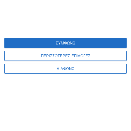
Σύμβουλος Γραφείου Τύπου και Δημοσίων Σχέσεων
Τηλ.: 6944 562025, e-mail:
anniekaragioule@ella-dikamas.gr
,
http://ella-dikamas.gr/
Share this post
ΣΥΜΦΩΝΩ
ΠΕΡΙΣΣΟΤΕΡΕΣ ΕΠΙΛΟΓΕΣ
ΔΙΑΦΩΝΩ
Facebook Social Comments
ΕΛΛΑ-ΔΙΚΑ ΜΑΣ
ΜΕΒΓΑΛ
Προηγούμενο
Επόμενο