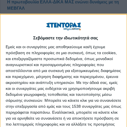
Η πρωτοβουλία ΕΛΛΑ-ΔΙΚΑ ΜΑΣ ενώνει δυνάμεις με τη
ΜΕΒΓΑΛ
Δημοσιεύθηκε : Παρασκευή, 25 Οκτωβρίου 2019 12:02
Σεβόμαστε την ιδιωτικότητά σας
Εμείς και οι συνεργάτες μας αποθηκεύουμε και/ή έχουμε
πρόσβαση σε πληροφορίες σε μια συσκευή, όπως τα cookies,
και επεξεργαζόμαστε προσωπικά δεδομένα, όπως μοναδικοί
αναγνωριστικοί και προσαρμοσμένες πληροφορίες που
αποστέλλονται από μια συσκευή για εξατομικευμένες διαφημίσεις
και περιεχόμενο, μέτρηση διαφήμισης και περιεχομένου, έρευνα
ακροατηρίου και ανάπτυξη υπηρεσιών.
Με την άδειά σας, εμείς
και οι συνεργάτες μας ενδέχεται να χρησιμοποιήσουμε ακριβή
δεδομένα γεωγραφικής τοποθεσίας και ταυτοποίησης μέσω
σάρωσης συσκευών. Μπορείτε να κάνετε κλικ για να συναινέσετε
στην επεξεργασία από εμάς και τους 1538 συνεργάτες μας όπως
Η πρωτοβουλία ΕΛΛΑ-ΔΙΚΑ ΜΑΣ υποδέχεται στα μέλη της τη
περιγράφεται παραπάνω. Εναλλακτικά, μπορείτε να κάνετε κλικ
ΜΕΒΓΑΛ, την εταιρία που προσφέρει στους Έλληνες
για να αρνηθείτε να συναινέσετε ή να αποκτήσετε πρόσβαση σε
καταναλωτές αγνά γαλακτοκομικά προϊόντα από το 1950. Μια
πιο λεπτομερείς πληροφορίες και να αλλάξετε τις προτιμήσεις