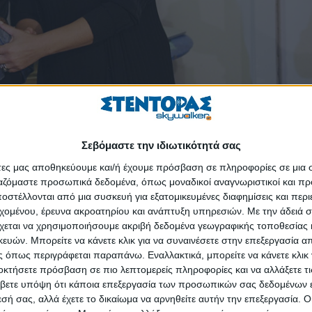
 ΜΑΣ βρέθηκε στην Αμοργό και αποτέλεσε χορηγό της διοργάνωσης A
λεί φόρο τιμής στη θρυλική ταινία «Le grand blue» και τη φυσική ομο
Σεβόμαστε την ιδιωτικότητά σας
άτες μας αποθηκεύουμε και/ή έχουμε πρόσβαση σε πληροφορίες σε μια
ργαζόμαστε προσωπικά δεδομένα, όπως μοναδικοί αναγνωριστικοί και 
 Λουξ, Ζυμαρικά Ήλιος, Ευβοϊκή Ζύμη, Ποτοποιία Βαρβαγιάννη, Βιολ
στέλλονται από μια συσκευή για εξατομικευμένες διαφημίσεις και περ
Authentic Big Blue, πλαισιώνοντας τη διοργάνωση, αλλά και τα γεύ
εχομένου, έρευνα ακροατηρίου και ανάπτυξη υπηρεσιών.
Με την άδειά σα
ων.
χεται να χρησιμοποιήσουμε ακριβή δεδομένα γεωγραφικής τοποθεσίας 
ών. Μπορείτε να κάνετε κλικ για να συναινέσετε στην επεξεργασία απ
 των αθλητικών και γαστρονομικών δράσεων συνέβαλαν οι εταιρίες
 όπως περιγράφεται παραπάνω. Εναλλακτικά, μπορείτε να κάνετε κλικ γ
Απ. Παπαδόπουλος – Meat Company, Αφοί Χαΐτογλου, Draculi Coffee, 
οκτήσετε πρόσβαση σε πιο λεπτομερείς πληροφορίες και να αλλάξετε τι
λοι Δάκου.
βετε υπόψη ότι κάποια επεξεργασία των προσωπικών σας δεδομένων ε
εσή σας, αλλά έχετε το δικαίωμα να αρνηθείτε αυτήν την επεξεργασία. 
ωση του Authentic Big Blue κατάφερε για μία ακόμα φορά να αφήσει