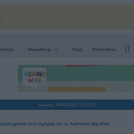
33
υτότητα
Skywalker.gr
Τεύχη
Άλλα ένθετα
Κυριακή, 09/08/2026
12:37:06
ερη χρονιά στην Αμοργό για το Authentic Big Blue