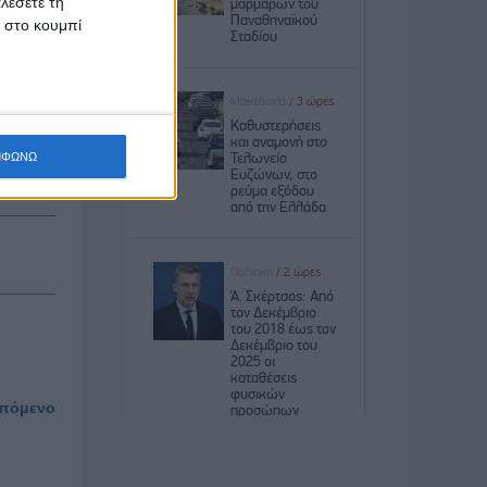
λέσετε τη
τικό και
κ στο κουμπί
ΜΦΩΝΩ
πόμενο