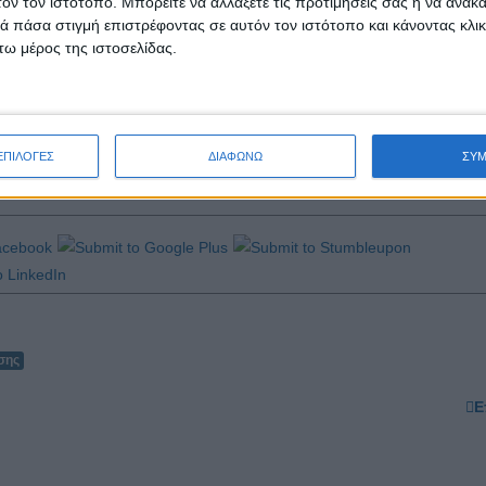
τόν τον ιστότοπο. Μπορείτε να αλλάξετε τις προτιμήσεις σας ή να ανακα
προωθεί την έννοια της ελληνικής αυθεντικότητας, προσελκύει το αθλη
 πάσα στιγμή επιστρέφοντας σε αυτόν τον ιστότοπο και κάνοντας κλι
ιωματική γαστρονομική εμπειρία για τους συμμετέχοντες.
ω μέρος της ιστοσελίδας.
ν
as.gr
,
http://ella-dikamas.gr/
ΕΠΙΛΟΓΕΣ
ΔΙΑΦΩΝΩ
ΣΥ
σης
Ε