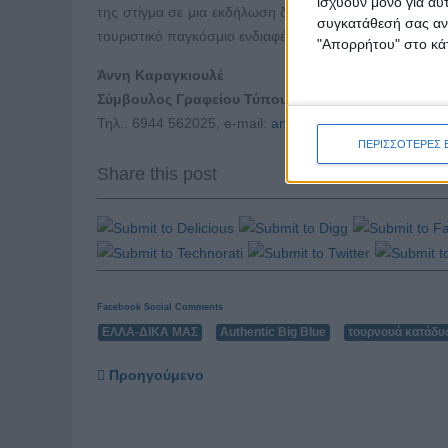
ισχύουν μόνο για αυ
της στίγμα σε μια εκδήλωση διεθνούς βεληνεκούς, που 
συγκατάθεσή σας ανά
τουριστικό παγκόσμιο ενδιαφέρον και συντελεί σε μια β
"Απορρήτου" στο κάτ
Άννη Καραγκιουλέ
Σύμβουλος Γραφείου Τύπου και Δημοσίων Σχέσεω
Τηλ.: 6944 562025, e-mail:
anniekaragioule@ella-dikam
ΠΕΡΙΣΣΟΤΕΡΕΣ 
Share this post
Facebook Social Comments
ΕΛΛΑ-ΔΙΚΑ ΜΑΣ
Authentic Big Blue
τουρνουά κατάδυ
Προηγούμενο