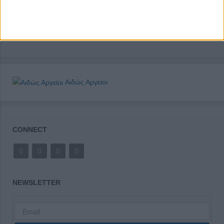
Αιδώς Αργείοι
CONNECT
NEWSLETTER