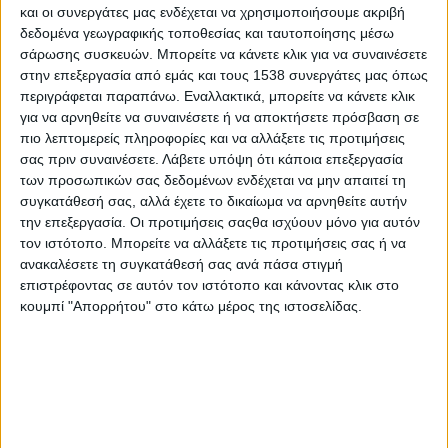
και οι συνεργάτες μας ενδέχεται να χρησιμοποιήσουμε ακριβή
Με την ευκαιρία αυτή συχνά ξυπνούν οι μνήμες των
δεδομένα γεωγραφικής τοποθεσίας και ταυτοποίησης μέσω
αλληλοδιδακτικών σχολείων και η νοσταλγία για παλιές καλές
σάρωσης συσκευών. Μπορείτε να κάνετε κλικ για να συναινέσετε
στην επεξεργασία από εμάς και τους 1538 συνεργάτες μας όπως
εποχές της παραδοσιακής εκπαίδευσης. Ίσως και μεθόδων
περιγράφεται παραπάνω. Εναλλακτικά, μπορείτε να κάνετε κλικ
που διαχρονικά ξεχώρισαν για τις αξίες και τα αποτελέσματά
για να αρνηθείτε να συναινέσετε ή να αποκτήσετε πρόσβαση σε
τους σε ηλικιακές περιοχές, όπως αυτή της μοντεσσοριανής
πιο λεπτομερείς πληροφορίες και να αλλάξετε τις προτιμήσεις
αγωγής. Και κάπου εκεί η συζήτηση αρχίζει να μπερδεύεται. Σε
σας πριν συναινέσετε.
Λάβετε υπόψη ότι κάποια επεξεργασία
όλο το φάσμα, μέχρι και τη διά βίου μάθηση. Και πελαγώνουμε
των προσωπικών σας δεδομένων ενδέχεται να μην απαιτεί τη
όλοι, μικροί, μεγάλοι.
συγκατάθεσή σας, αλλά έχετε το δικαίωμα να αρνηθείτε αυτήν
την επεξεργασία. Οι προτιμήσεις σαςθα ισχύουν μόνο για αυτόν
Το αγαπημένο χόμπι πολλών ελληνικών κυβερνήσεων είναι οι
τον ιστότοπο. Μπορείτε να αλλάξετε τις προτιμήσεις σας ή να
εκπαιδευτικές μεταρρυθμίσεις ή η αποκατάσταση της τάξης και
ανακαλέσετε τη συγκατάθεσή σας ανά πάσα στιγμή
της ηρεμίας με άρση των μεταρρυθμίσεων της προηγούμενης
επιστρέφοντας σε αυτόν τον ιστότοπο και κάνοντας κλικ στο
κουμπί "Απορρήτου" στο κάτω μέρος της ιστοσελίδας.
κυβέρνησης. Συνήθως κάπου εκεί δίπλα στέκει και η αυτοτελής
ή επικουρική ιδιωτική εκπαίδευση, που είτε το προκάλεσε είτε
αυτορυθμίζεται σε οριακή προσαρμογή ποιότητας, ευκολίας ή
συνδυασμού. Και τότε αρχίζει νέος κύκλος αντιπαραθέσεων για
τη διαπλοκή, το ξεπούλημα της παιδείας, τα φροντιστήρια και
άλλα σημαντικά που στοιχειώνουν τον εκπαιδευτικό βίο μας.