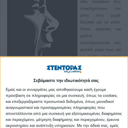
ιδέα σχολείων που
ολοκληρώνουν τον
ρόλο τους χωρίς
δουλειά για το σπίτι.
Όπου εργασίες και
μελέτη
ολοκληρώνονται στο
φυσικό χώρο τους και
τα παιδιά αξιοποιούν
σε κοινωνικές και
ερασιτεχνικές ασχολίες
τον ελεύθερο χρόνο
Σεβόμαστε την ιδιωτικότητά σας
τους για να
Εμείς και οι συνεργάτες μας αποθηκεύουμε και/ή έχουμε
αναπτυχθούν σε ήπιες
πρόσβαση σε πληροφορίες σε μια συσκευή, όπως τα cookies,
δεξιότητες και συμπεριφορές. Το μοντέλο, που πέτυχε ήδη σε
και επεξεργαζόμαστε προσωπικά δεδομένα, όπως μοναδικοί
περιοχές της βόρειας Ευρώπης, προβάλλεται από
αναγνωριστικοί και προσαρμοσμένες πληροφορίες που
προοδευτικούς κύκλους σε μέσα κοινωνικής δικτύωσης. Και
αποστέλλονται από μια συσκευή για εξατομικευμένες διαφημίσεις
αρχίζει να βαρύνει στη σκέψη μας περισσότερο και από τη
και περιεχόμενο, μέτρηση διαφήμισης και περιεχομένου, έρευνα
βιωματική εκπαίδευση.
ακροατηρίου και ανάπτυξη υπηρεσιών.
Με την άδειά σας, εμείς