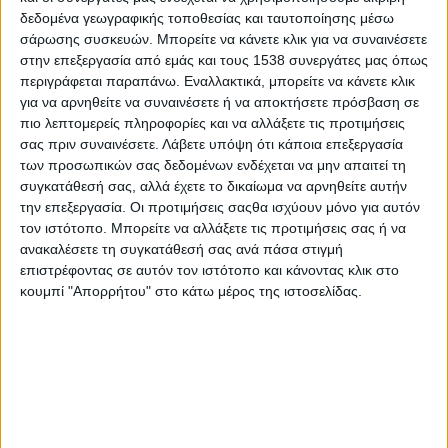
δεδομένα γεωγραφικής τοποθεσίας και ταυτοποίησης μέσω
Σύμφωνα με την Kübler-Ross, τα στάδια του πένθους δεν
σάρωσης συσκευών. Μπορείτε να κάνετε κλικ για να συναινέσετε
εμφανίζονται με την ίδια σειρά σε όλους ούτε βιώνονται
στην επεξεργασία από εμάς και τους 1538 συνεργάτες μας όπως
αναγκαστικά στο σύνολό τους. Το λιγότερο δύο όμως από τα
περιγράφεται παραπάνω. Εναλλακτικά, μπορείτε να κάνετε κλικ
πέντε κάνουν την εμφάνισή τους με κάποιο τρόπο. Όσο
για να αρνηθείτε να συναινέσετε ή να αποκτήσετε πρόσβαση σε
πιο λεπτομερείς πληροφορίες και να αλλάξετε τις προτιμήσεις
περισσότερα, τόσο το καλύτερο, γιατί αποτελούν μηχανισμούς
σας πριν συναινέσετε.
Λάβετε υπόψη ότι κάποια επεξεργασία
αντιμετώπισης της απώλειας σε βάθος χρόνου. Κάτι σαν αυτό
των προσωπικών σας δεδομένων ενδέχεται να μην απαιτεί τη
που λέμε «ο χρόνος είναι ο καλύτερος γιατρός». Κάποτε
συγκατάθεσή σας, αλλά έχετε το δικαίωμα να αρνηθείτε αυτήν
βοηθούν και υποδίκους να αναγνωρίσουν την ενοχή τους και
την επεξεργασία. Οι προτιμήσεις σαςθα ισχύουν μόνο για αυτόν
να διαχειριστούν καλύτερα την υπόθεσή τους.
τον ιστότοπο. Μπορείτε να αλλάξετε τις προτιμήσεις σας ή να
ανακαλέσετε τη συγκατάθεσή σας ανά πάσα στιγμή
Συνοπτικά, τα πέντε στάδια είναι της άρνησης, του θυμού, της
επιστρέφοντας σε αυτόν τον ιστότοπο και κάνοντας κλικ στο
διαπραγμάτευσης, της κατάθλιψης και της αποδοχής. Για να τα
κουμπί "Απορρήτου" στο κάτω μέρος της ιστοσελίδας.
κατανοήσουμε όμως καλύτερα, ας δουλέψουμε πάνω σε ένα
παράδειγμα. Κάτι γνώριμο και συνηθισμένο. Ας πούμε για έναν
μικρό επιχειρηματία που αντιμετωπίζει την προοπτική λουκέτου
στο κατάστημα ψιλικών-μίνι μάρκετ-ΕΒΓΑ της γειτονιάς, που
άνοιξε πριν από κάποια χρόνια. Ελπίζω το οικείο του θέματος
να μην επιτρέψει προβολές και συσχετισμούς με πρόσωπα και