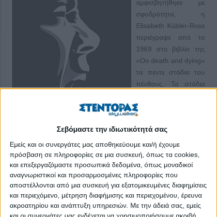
αμφισβητήθηκε με
σφοδρότητα, η
Elisabeth Kübler-Ross
περιέγραψε από το
1969 στο βιβλίο της
«On death and dying»
τα πέντε στάδια του
πένθους. Τα στάδια
αναφέρονται σε όλα τα
είδη προσωπικής
απώλειας ή
Σεβόμαστε την ιδιωτικότητά σας
καταστροφής, όπως
θανατηφόρες ή
Εμείς και οι συνεργάτες μας αποθηκεύουμε και/ή έχουμε
ανίατες ασθένειες,
πρόσβαση σε πληροφορίες σε μια συσκευή, όπως τα cookies,
και επεξεργαζόμαστε προσωπικά δεδομένα, όπως μοναδικοί
φυλάκιση ή άλλη στέρηση ελευθερίας, απώλεια εισοδήματος ή
αναγνωριστικοί και προσαρμοσμένες πληροφορίες που
εργασίας, διαζύγιο ή βίαιος χωρισμός, θάνατος ή
αποστέλλονται από μια συσκευή για εξατομικευμένες διαφημίσεις
αποπροσωποποίηση αγαπημένου. Μπορούν ακόμα να
και περιεχόμενο, μέτρηση διαφήμισης και περιεχομένου, έρευνα
εμφανιστούν και σε θετικές αλλαγές που έχουν παράπλευρες
ακροατηρίου και ανάπτυξη υπηρεσιών.
Με την άδειά σας, εμείς
απώλειες αγαπημένης ρουτίνας.
και οι συνεργάτες μας ενδέχεται να χρησιμοποιήσουμε ακριβή