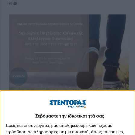
08:48
Η ΚΥΚΝΟΣ Α.Ε., η κορυφαία ελληνική εταιρεία με παράδοση
Σεβόμαστε την ιδιωτικότητά σας
110 χρόνων
στην παραγωγή ποιοτικών προϊόντων τομάτας,
Εμείς και οι συνεργάτες μας αποθηκεύουμε και/ή έχουμε
παρουσιάζει τη νέα της σειρά
Pizza
Sauces
. Μια γευστική
πρόσβαση σε πληροφορίες σε μια συσκευή, όπως τα cookies,
καινοτομία που μετατρέπει κάθε στιγμή στην κουζίνα σε μια