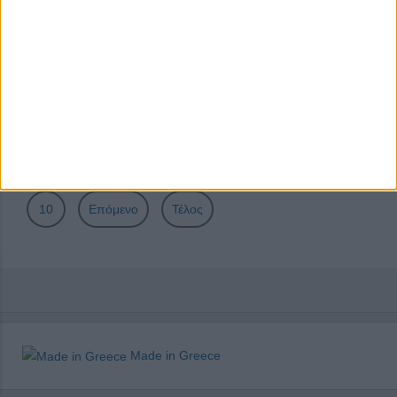
Hospitality Awards 2024
Η ΕΛΛΑ-ΔΙΚΑ ΜΑΣ καλωσορίζει το κορυφαίο Εστιατόριο
Βαρούλκο ως Χρυσό Υποστηρικτή
Σελίδα 6 από 31
Έναρξη
Προηγούμενο
1
2
3
4
5
6
7
8
9
10
Επόμενο
Τέλος
Made in Greece