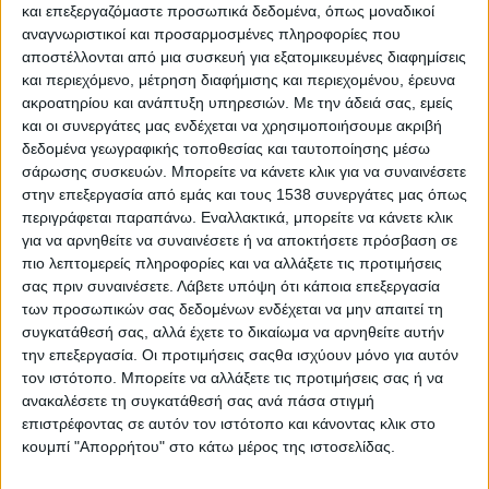
και επεξεργαζόμαστε προσωπικά δεδομένα, όπως μοναδικοί
εμπειρία απόλαυσης
! Με σύνθημα
«Στην καρδιά της
αναγνωριστικοί και προσαρμοσμένες πληροφορίες που
απόλαυσης, στην καρδιά της σπιτικής πίτσας»
, η νέα
αποστέλλονται από μια συσκευή για εξατομικευμένες διαφημίσεις
σειρά περιλαμβάνει τρεις ξεχωριστές γεύσεις:
BBQ
,
Basilico
και περιεχόμενο, μέτρηση διαφήμισης και περιεχομένου, έρευνα
και
Spicy
, φτιαγμένες με
100% ελληνικές τομάτες
και
ακροατηρίου και ανάπτυξη υπηρεσιών.
Με την άδειά σας, εμείς
εμπνευσμένες από την απαράμιλλη ποιότητα της KYKNOS.
και οι συνεργάτες μας ενδέχεται να χρησιμοποιήσουμε ακριβή
δεδομένα γεωγραφικής τοποθεσίας και ταυτοποίησης μέσω
Η γεύση στο επίκεντρο
σάρωσης συσκευών. Μπορείτε να κάνετε κλικ για να συναινέσετε
στην επεξεργασία από εμάς και τους 1538 συνεργάτες μας όπως
Η KYKNOS αναδεικνύει την αυθεντική ελληνική γεύση με τις
περιγράφεται παραπάνω. Εναλλακτικά, μπορείτε να κάνετε κλικ
νέες της σάλτσες, φτιαγμένες αποκλειστικά από διαλεχτές
για να αρνηθείτε να συναινέσετε ή να αποκτήσετε πρόσβαση σε
ελληνικές τομάτες. Με
πιο λεπτομερείς πληροφορίες και να αλλάξετε τις προτιμήσεις
σας πριν συναινέσετε.
Λάβετε υπόψη ότι κάποια επεξεργασία
των προσωπικών σας δεδομένων ενδέχεται να μην απαιτεί τη
ΠΕΡΙΣΣΌΤΕΡΑ...
συγκατάθεσή σας, αλλά έχετε το δικαίωμα να αρνηθείτε αυτήν
την επεξεργασία. Οι προτιμήσεις σαςθα ισχύουν μόνο για αυτόν
Πλήθος χορηγιών από την Δίρφυς για το 2024
τον ιστότοπο. Μπορείτε να αλλάξετε τις προτιμήσεις σας ή να
ανακαλέσετε τη συγκατάθεσή σας ανά πάσα στιγμή
Δημοσιεύθηκε : Τετάρτη, 05 Φεβρουαρίου 2025 19:50
επιστρέφοντας σε αυτόν τον ιστότοπο και κάνοντας κλικ στο
κουμπί "Απορρήτου" στο κάτω μέρος της ιστοσελίδας.