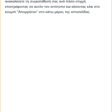
ανακαλέσετε τη συγκατάθεσή σας ανά πάσα στιγμή
του ΕΛ.ΜΕ.ΠΑ.
επιστρέφοντας σε αυτόν τον ιστότοπο και κάνοντας κλικ στο
κουμπί "Απορρήτου" στο κάτω μέρος της ιστοσελίδας.
Άκουσε το podcast και μάθε τα πάντα για τις δράσεις και
τα ερευνητικά προγράμματα του πανεπιστημίου.
Με τον Κωνσταντίνο Πετρίδη,
Αντιπρύτανη Εξωστρέφειας ΕΛ.ΜΕ.ΠΑ.
& την Μαριάννα Αλογδιανάκη,
Σύμβουλο Σταδιοδρομίας ΕΛ.ΜΕ.ΠΑ.
Συνέντευξη: Εύη Δεργιαδέ
Επιμέλεια: Κατερίνα Γκρίτζαλη
Share this post