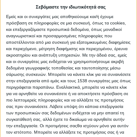
Σεβόμαστε την ιδιωτικότητά σας
Εμείς και οι συνεργάτες μας αποθηκεύουμε και/ή έχουμε
πρόσβαση σε πληροφορίες σε μια συσκευή, όπως τα cookies,
και επεξεργαζόμαστε προσωπικά δεδομένα, όπως μοναδικοί
αναγνωριστικοί και προσαρμοσμένες πληροφορίες που
Δημοσιεύθηκε : Τετάρτη, 20 Μαρτίου 2024 12:27
αποστέλλονται από μια συσκευή για εξατομικευμένες διαφημίσεις
και περιεχόμενο, μέτρηση διαφήμισης και περιεχομένου, έρευνα
Τι είναι αυτό που κάνει το Ελληνικό Μεσογειακό
ακροατηρίου και ανάπτυξη υπηρεσιών.
Με την άδειά σας, εμείς
Πανεπιστήμιο τόσο ξεχωριστό;
και οι συνεργάτες μας ενδέχεται να χρησιμοποιήσουμε ακριβή
δεδομένα γεωγραφικής τοποθεσίας και ταυτοποίησης μέσω
Θέλεις να μάθεις τα πάντα για τα τμήματα και τις δράσεις
σάρωσης συσκευών. Μπορείτε να κάνετε κλικ για να συναινέσετε
του;
στην επεξεργασία από εμάς και τους 1538 συνεργάτες μας όπως
περιγράφεται παραπάνω. Εναλλακτικά, μπορείτε να κάνετε κλικ
Αυτό το podcast έρχεται από τον τομέα της εκπαίδευσης
για να αρνηθείτε να συναινέσετε ή να αποκτήσετε πρόσβαση σε
για να γνωρίσουμε ένα νέο, ποιοτικό, εξωστρεφές
πιο λεπτομερείς πληροφορίες και να αλλάξετε τις προτιμήσεις
πανεπιστήμιο με έντονη διεθνή παρουσία, το Ελληνικό
σας πριν συναινέσετε.
Λάβετε υπόψη ότι κάποια επεξεργασία
των προσωπικών σας δεδομένων ενδέχεται να μην απαιτεί τη
Μεσογειακό Πανεπιστήμιο. Είχαμε τη χαρά να
συγκατάθεσή σας, αλλά έχετε το δικαίωμα να αρνηθείτε αυτήν
συνομιλήσουμε με τον κύριο Κωνσταντίνο Πετρίδη,
την επεξεργασία. Οι προτιμήσεις σαςθα ισχύουν μόνο για αυτόν
Αντιπρύτανη Εξωστρέφειας του ΕΛ.ΜΕ.ΠΑ. και την
τον ιστότοπο. Μπορείτε να αλλάξετε τις προτιμήσεις σας ή να
κυρία Μαριάνα Αλογδιανάκη, Σύμβουλο Σταδιοδρομίας