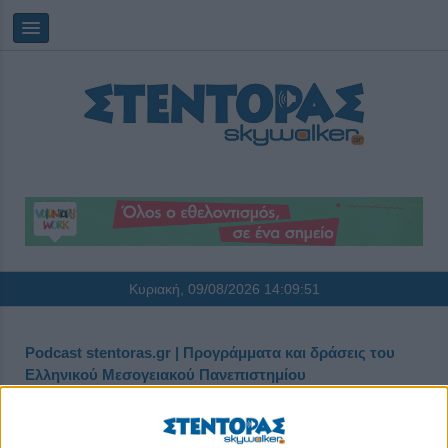
Κυριακή, 09/08/2026
14:09:51
Podcast stentoras.gr | Προγράμματα και δράσεις του
Ελληνικού Μεσογειακού Πανεπιστημίου
stentoras-podlist: