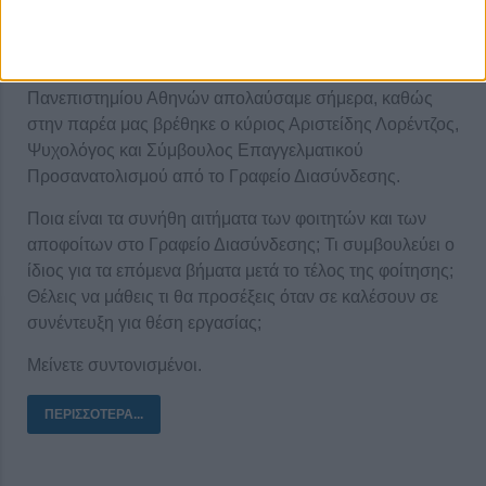
πανεπιστημιακό χώρο του Εθνικού και Καποδιστριακού
Πανεπιστημίου Αθηνών απολαύσαμε σήμερα, καθώς
στην παρέα μας βρέθηκε ο κύριος Αριστείδης Λορέντζος,
Ψυχολόγος και Σύμβουλος Επαγγελματικού
Προσανατολισμού από το Γραφείο Διασύνδεσης.
Ποια είναι τα συνήθη αιτήματα των φοιτητών και των
αποφοίτων στο Γραφείο Διασύνδεσης; Τι συμβουλεύει ο
ίδιος για τα επόμενα βήματα μετά το τέλος της φοίτησης;
Θέλεις να μάθεις τι θα προσέξεις όταν σε καλέσουν σε
συνέντευξη για θέση εργασίας;
Μείνετε συντονισμένοι.
ΠΕΡΙΣΣΌΤΕΡΑ...