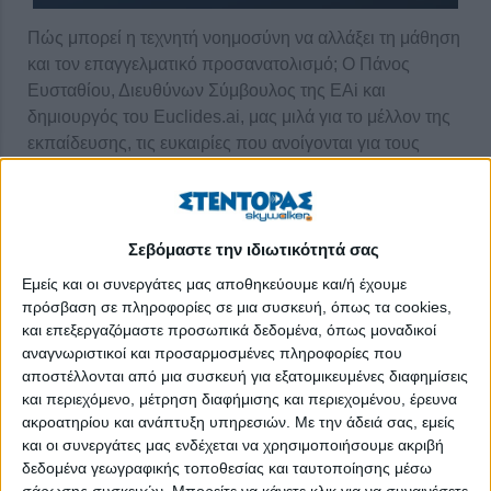
Πώς μπορεί η τεχνητή νοημοσύνη να αλλάξει τη μάθηση
και τον επαγγελματικό προσανατολισμό; Ο Πάνος
Ευσταθίου, Διευθύνων Σύμβουλος της EAi και
δημιουργός του Euclides.ai, μας μιλά για το μέλλον της
εκπαίδευσης, τις ευκαιρίες που ανοίγονται για τους
μαθητές και τους φοιτητές, αλλά και για το πώς
μπορούμε να αξιοποιήσουμε την ΑΙ με ασφάλεια και
όραμα.
Σεβόμαστε την ιδιωτικότητά σας
Ένα επεισόδιο που εμπνέει, προκαλεί σκέψη και δίνει
Εμείς και οι συνεργάτες μας αποθηκεύουμε και/ή έχουμε
απαντήσεις σε όσους αναζητούν τον δρόμο τους.
πρόσβαση σε πληροφορίες σε μια συσκευή, όπως τα cookies,
και επεξεργαζόμαστε προσωπικά δεδομένα, όπως μοναδικοί
ΠΕΡΙΣΣΌΤΕΡΑ...
αναγνωριστικοί και προσαρμοσμένες πληροφορίες που
αποστέλλονται από μια συσκευή για εξατομικευμένες διαφημίσεις
και περιεχόμενο, μέτρηση διαφήμισης και περιεχομένου, έρευνα
Podcast stentoras.gr | Μιλώντας για επαγγελματικό
ακροατηρίου και ανάπτυξη υπηρεσιών.
Με την άδειά σας, εμείς
προσανατολισμό & πανελλήνιες
και οι συνεργάτες μας ενδέχεται να χρησιμοποιήσουμε ακριβή
stentoras-podlist:
δεδομένα γεωγραφικής τοποθεσίας και ταυτοποίησης μέσω