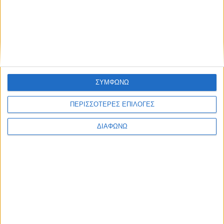
Gate, τους κυρίους
Κώστα Κατσανέβα
, Managing
Director Career Gate και Σύμβουλο Εκπαίδευσης και
Σταδιοδρομίας, και
Θανάση Λέλε,
Επιστημονικό
Υπεύθυνο Career Gate και Σύμβουλο Εκπαίδευσης και
Σταδιοδρομίας, με τους οποίους συζητήσαμε για την
επικαιρότητα και τη
ΣΥΜΦΩΝΩ
ΠΕΡΙΣΣΌΤΕΡΑ...
ΠΕΡΙΣΣΟΤΕΡΕΣ ΕΠΙΛΟΓΕΣ
Podcast stentoras.gr | Προγράμματα και δράσεις του
Ελληνικού Μεσογειακού Πανεπιστημίου
ΔΙΑΦΩΝΩ
stentoras-podlist: