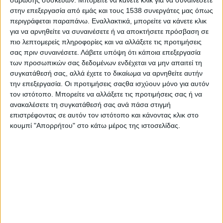
σάρωσης συσκευών. Μπορείτε να κάνετε κλικ για να συναινέσετε
στην επεξεργασία από εμάς και τους 1538 συνεργάτες μας όπως
περιγράφεται παραπάνω. Εναλλακτικά, μπορείτε να κάνετε κλικ
για να αρνηθείτε να συναινέσετε ή να αποκτήσετε πρόσβαση σε
πιο λεπτομερείς πληροφορίες και να αλλάξετε τις προτιμήσεις
σας πριν συναινέσετε.
Λάβετε υπόψη ότι κάποια επεξεργασία
των προσωπικών σας δεδομένων ενδέχεται να μην απαιτεί τη
Δημοσιεύθηκε : Δευτέρα, 05 Μαΐου 2025 12:59
συγκατάθεσή σας, αλλά έχετε το δικαίωμα να αρνηθείτε αυτήν
την επεξεργασία. Οι προτιμήσεις σαςθα ισχύουν μόνο για αυτόν
Πλησιάζοντας
τον ιστότοπο. Μπορείτε να αλλάξετε τις προτιμήσεις σας ή να
ανακαλέσετε τη συγκατάθεσή σας ανά πάσα στιγμή
στις
επιστρέφοντας σε αυτόν τον ιστότοπο και κάνοντας κλικ στο
πανελλήνιες
κουμπί "Απορρήτου" στο κάτω μέρος της ιστοσελίδας.
εξετάσεις, το
άγχος
κορυφώνεται
και τα
ερωτήματα για
το μέλλον πληθαίνουν. Σε αυτό το επεισόδιο,
συνομιλούμε με τον κ. Γιώργο Γατούδη, Σύμβουλο
Εκπαίδευσης και Καριέρας, Επιστημονικό Υπεύθυνο